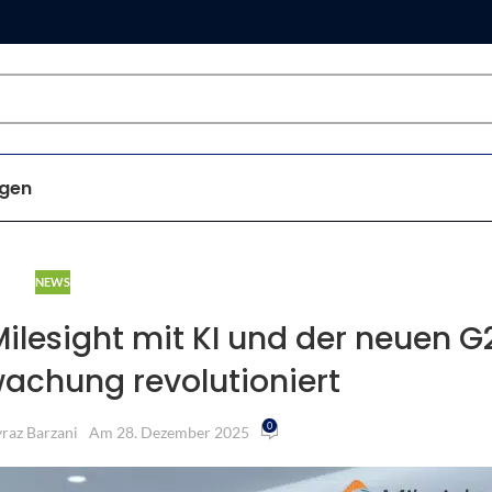
gen
NEWS
Milesight mit KI und der neuen G
achung revolutioniert
0
raz Barzani
Am 28. Dezember 2025