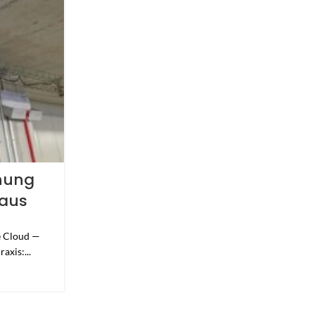
JUNI
KUNDEN PROJEKTE
hung
Kundenprojekt: Deze
Haus
Videoüberwachung für
Blumenladen
e Cloud —
0
Veröffentlicht von
axis:...
Kundenprojekt · Blumenladen Dezente Videoüber
Blumenladen Ein echtes Kundenprojekt aus der Prax
WEITERLESEN