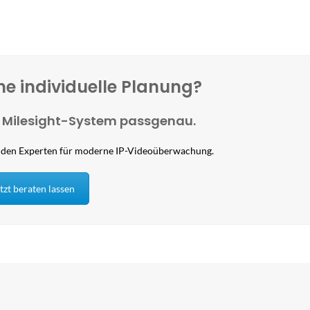
ne individuelle Planung?
hr Milesight-System passgenau.
it den Experten für moderne IP-Videoüberwachung.
tzt beraten lassen