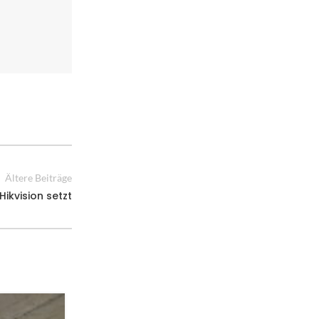
Ältere Beiträge
ikvision setzt
27