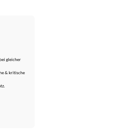
ei gleicher
e & kritische
tz.