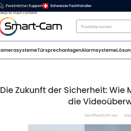
Persönlicher Support
Schweizer Fachhändler
Skip to navigation
Skip to main content
Kamerasysteme
Türsprechanlagen
Alarmsysteme
Lösun
Die Zukunft der Sicherheit: Wie 
die Videoüberw
Veröffentlicht von
Hav