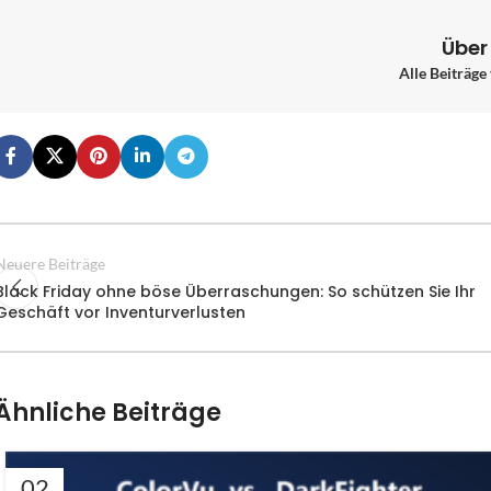
Über
Alle Beiträge
Neuere Beiträge
Black Friday ohne böse Überraschungen: So schützen Sie Ihr
Geschäft vor Inventurverlusten
Ähnliche Beiträge
02