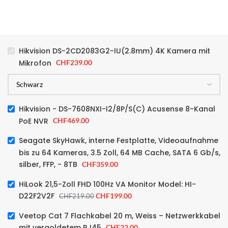
Hikvision DS-2CD2083G2-IU(2.8mm) 4K Kamera mit
Mikrofon
CHF
239.00
Hikvision - DS-7608NXI-I2/8P/S(C) Acusense 8-Kanal
PoE NVR
CHF
469.00
Seagate SkyHawk, interne Festplatte, Videoaufnahme
bis zu 64 Kameras, 3.5 Zoll, 64 MB Cache, SATA 6 Gb/s,
silber, FFP, - 8TB
CHF
359.00
HiLook 21,5-Zoll FHD 100Hz VA Monitor Model: HI-
D22F2V2F
CHF
199.00
CHF
219.00
Veetop Cat 7 Flachkabel 20 m, Weiss – Netzwerkkabel
mit vergoldetem RJ45
CHF
22.00