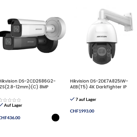
Hikvision DS-2CD2686G2-
Hikvision DS-2DE7A825IW-
IZS(2.8-12mm)(C) 8MP
AEB(T5) 4K DarkFighter IP
AcuSense, motorisiertes
Speed Dome PTZ Kamera mit
Objektiv Bullet Kamera
Smart Tracking
7 auf Lager
Auf Lager
CHF
1993.00
CHF
436.00
In Den Warenkorb
Ausführung Wählen