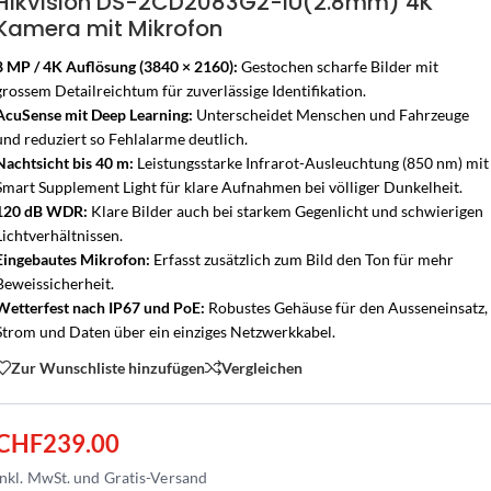
Hikvision DS-2CD2083G2-IU(2.8mm) 4K
Kamera mit Mikrofon
8 MP / 4K Auflösung (3840 × 2160):
Gestochen scharfe Bilder mit
grossem Detailreichtum für zuverlässige Identifikation.
AcuSense mit Deep Learning:
Unterscheidet Menschen und Fahrzeuge
und reduziert so Fehlalarme deutlich.
Nachtsicht bis 40 m:
Leistungsstarke Infrarot-Ausleuchtung (850 nm) mit
Smart Supplement Light für klare Aufnahmen bei völliger Dunkelheit.
120 dB WDR:
Klare Bilder auch bei starkem Gegenlicht und schwierigen
Lichtverhältnissen.
Eingebautes Mikrofon:
Erfasst zusätzlich zum Bild den Ton für mehr
Beweissicherheit.
Wetterfest nach IP67 und PoE:
Robustes Gehäuse für den Ausseneinsatz,
Strom und Daten über ein einziges Netzwerkkabel.
Zur Wunschliste hinzufügen
Vergleichen
CHF
239.00