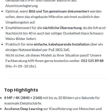
Gehäuse nach IP67 und robuster Bauform aus
Aluminiumlegierung.
Optimal, wenn
Bild und Ton gemeinsam dokumentiert
werden
sollen, denn das eingebaute Mikrofon zeichnet zusätzlich den
Umgebungston auf.
Empfehlenswert für die
nächtliche Überwachung
, da die Infrarot-
Nachtsicht bis 40 m auch bei völliger Dunkelheit klare Schwarz-
Weiss-Bilder liefert.
Praktisch für eine
einfache, kabelsparende Installation
über ein
einziges Netzwerkkabel per PoE (802.3af).
Nicht sicher, ob dieses Modell zu Ihrer Situation passt? Unsere
Fachberatung hilft Ihnen gerne kostenlos weiter:
052 525 89 88
(Mo–Fr 09–18 Uhr).
Top Highlights
8 MP / 4K (3840 × 2160)
mit bis zu 20 Bildern pro Sekunde für
maximale Detailschärfe.
AcuSense Deep Learning
zur Klassifizierung von Menschen und