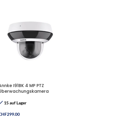
Annke I91BK 4 MP PTZ
Überwachungskamera
15 auf Lager
CHF
299.00
In Den Warenkorb