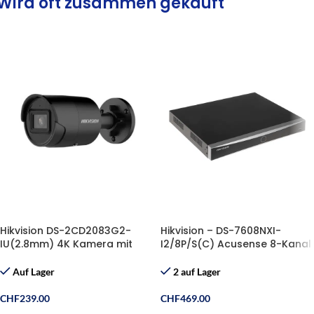
Wird oft zusammen gekauft
Hikvision DS-2CD2083G2-
Hikvision – DS-7608NXI-
IU(2.8mm) 4K Kamera mit
I2/8P/S(C) Acusense 8-Kanal
Mikrofon
PoE NVR
Auf Lager
2 auf Lager
CHF
239.00
CHF
469.00