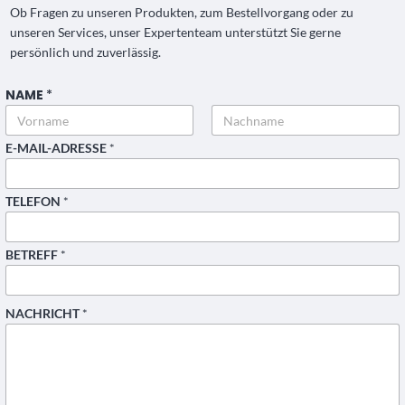
Ob Fragen zu unseren Produkten, zum Bestellvorgang oder zu
unseren Services, unser Expertenteam unterstützt Sie gerne
persönlich und zuverlässig.
NAME
*
Vorname
Nachname
E-MAIL-ADRESSE
*
TELEFON
*
BETREFF
*
*
NACHRICHT
*
B
E
T
R
E
F