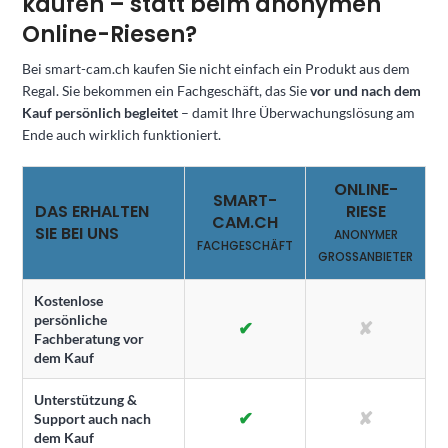
kaufen – statt beim anonymen
Online-Riesen?
Bei smart-cam.ch kaufen Sie nicht einfach ein Produkt aus dem
Regal. Sie bekommen ein Fachgeschäft, das Sie
vor und nach dem
Kauf persönlich begleitet
– damit Ihre Überwachungslösung am
Ende auch wirklich funktioniert.
ONLINE-
SMART-
DAS ERHALTEN
RIESE
CAM.CH
SIE BEI UNS
ANONYMER
FACHGESCHÄFT
GROSSANBIETER
Kostenlose
persönliche
✔
✘
Fachberatung vor
dem Kauf
Unterstützung &
✔
✘
Support auch nach
dem Kauf