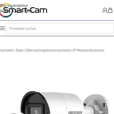
Skip to navigation
Skip to main content
Startseite
Shop
Überwachungskamerasysteme
IP Netzwerkkameras