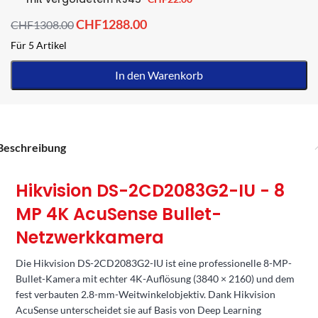
CHF
1288.00
CHF
1308.00
Für 5 Artikel
In den Warenkorb
Beschreibung
Hikvision DS-2CD2083G2-IU - 8
MP 4K AcuSense Bullet-
Netzwerkkamera
Die Hikvision DS-2CD2083G2-IU ist eine professionelle 8-MP-
Bullet-Kamera mit echter 4K-Auflösung (3840 × 2160) und dem
fest verbauten 2.8-mm-Weitwinkelobjektiv. Dank Hikvision
AcuSense unterscheidet sie auf Basis von Deep Learning