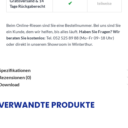
Gratisversand & 14
✔
teilweise
Tage Rückgaberecht
Beim Online-Riesen sind Sie eine Bestellnummer. Bei uns sind Sie
ein Kunde, dem wir helfen, bis alles läuft.
Haben Sie Fragen? Wir
beraten Sie kostenlos:
Tel. 052 525 89 88 (Mo–Fr 09–18 Uhr)
oder direkt in unserem Showroom in Winterthur.
Spezifikationen
Rezensionen (0)
Download
VERWANDTE PRODUKTE