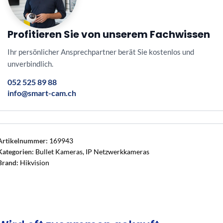
Profitieren Sie von unserem Fachwissen
Ihr persönlicher Ansprechpartner berät Sie kostenlos und
unverbindlich.
052 525 89 88
info@smart-cam.ch
Artikelnummer:
169943
Kategorien:
Bullet Kameras
,
IP Netzwerkkameras
Brand:
Hikvision