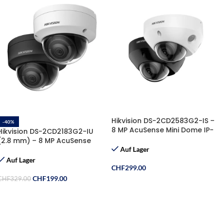
Hikvision DS-2CD2583G2-IS –
-40%
8 MP AcuSense Mini Dome IP-
Hikvision DS-2CD2183G2-IU
Kamera mit Mikrofon
(2.8 mm) – 8 MP AcuSense
Dome IP-Kamera mit Mikrofon
Auf Lager
Auf Lager
CHF
299.00
CHF
199.00
CHF
329.00
Ausführung Wählen
Ausführung Wählen