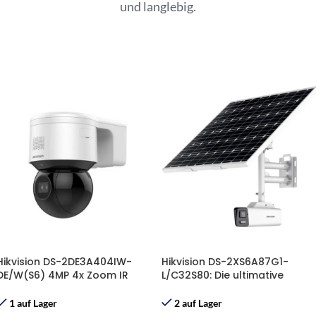
und langlebig.
Hikvision DS-2DE3A404IW-
Hikvision DS-2XS6A87G1-
DE/W(S6) 4MP 4x Zoom IR
L/C32S80: Die ultimative
Powered by DarkFighter PTZ
autarke 4K-
Kamera mit WLAN
Überwachungslösung mit
1 auf Lager
2 auf Lager
ColorVu & AcuSense