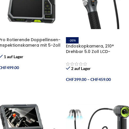
Pro Rotierende Doppellinsen-
-20%
Inspektionskamera mit 5-Zoll
Endoskopkamera, 210°
HD-Bildschirm
Drehbar 5.0 Zoll LCD-
Bildschirm, 32 GB TF-Karte
1 auf Lager
CHF
499.00
2 auf Lager
In Den Warenkorb
CHF
399.00
–
CHF
459.00
Ausführung Wählen