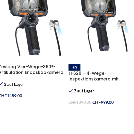
Teslong Vier-Wege-360°-
-8%
Artikulation Endoskopkamera
TF620 – 4-Wege-
mit 5″ LCD-Display, Licht, 1.55m
Inspektionskamera mit
Kabel, 32GB TF-Karte
flexibler Gelenksonde
3 auf Lager
7 auf Lager
CHF
1489.00
CHF
999.00
CHF
1090.00
In Den Warenkorb
In Den Warenkorb