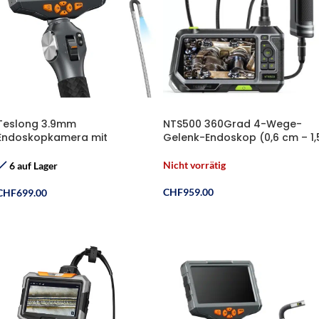
Teslong 3.9mm
NTS500 360Grad 4-Wege-
Endoskopkamera mit
Gelenk-Endoskop (0,6 cm – 1,
beweglichem Kopf, 5.0 Zoll
m)
LCD, LED-Licht, drehbar, 1.55m
Nicht vorrätig
6 auf Lager
Rohrkamera
CHF
959.00
CHF
699.00
Weiterlesen
In Den Warenkorb