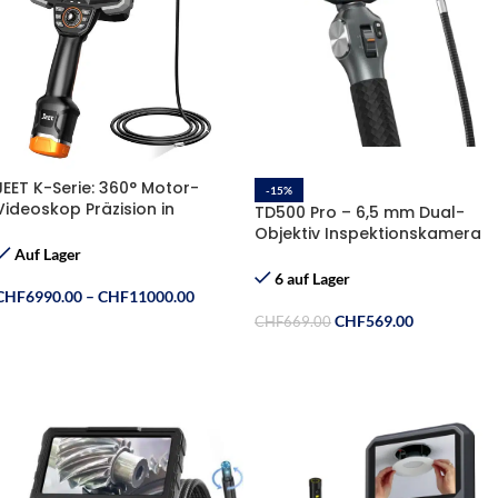
JEET K-Serie: 360° Motor-
-15%
Videoskop Präzision in
TD500 Pro – 6,5 mm Dual-
Perfektion –
Objektiv Inspektionskamera
mit 2-Wege-Gelenksteuerun
Auf Lager
6 auf Lager
CHF
6990.00
–
CHF
11000.00
CHF
569.00
CHF
669.00
Ausführung Wählen
In Den Warenkorb