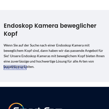
Endoskop Kamera beweglicher
Kopf
Wenn Sie auf der Suche nach einer Endoskop Kamera mit
beweglichem Kopf sind, dann haben wir das passende Angebot für
Sie! Unsere Endoskop Kameras mit beweglichem Kopf bieten Ihnen
eine zuverlässige und hochwertige Lösung für alle Arten von
Inspektionsarbeiten.
WEITERLESEN
Die beweglichen Köpfe unserer Endoskop Kameras ermöglichen es
Ihnen, auch schwer zugängliche Bereiche zu inspizieren und genaue
Aufnahmen zu machen. Mit einer hohen Auflösung und einer
leistungsstarken Beleuchtungsfunktion können Sie auch bei
schwierigen Lichtverhältnissen klare und gestochen scharfe Bilder
erhalten.