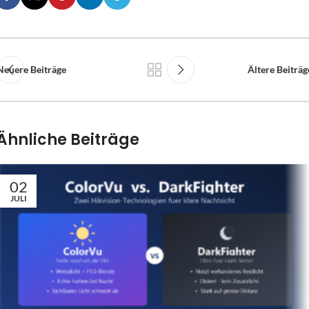
Neuere Beiträge
Ältere Beiträg
Ähnliche Beiträge
02
JULI