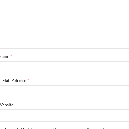
*
Name
*
E-Mail-Adresse
Website