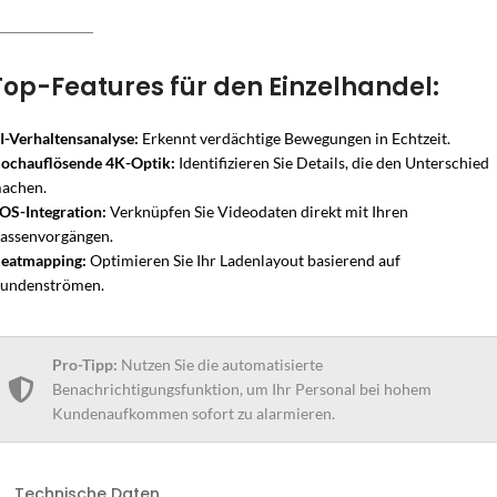
Top-Features für den Einzelhandel:
I-Verhaltensanalyse:
Erkennt verdächtige Bewegungen in Echtzeit.
ochauflösende 4K-Optik:
Identifizieren Sie Details, die den Unterschied
achen.
OS-Integration:
Verknüpfen Sie Videodaten direkt mit Ihren
assenvorgängen.
eatmapping:
Optimieren Sie Ihr Ladenlayout basierend auf
undenströmen.
Pro-Tipp:
Nutzen Sie die automatisierte
Benachrichtigungsfunktion, um Ihr Personal bei hohem
Kundenaufkommen sofort zu alarmieren.
Technische Daten