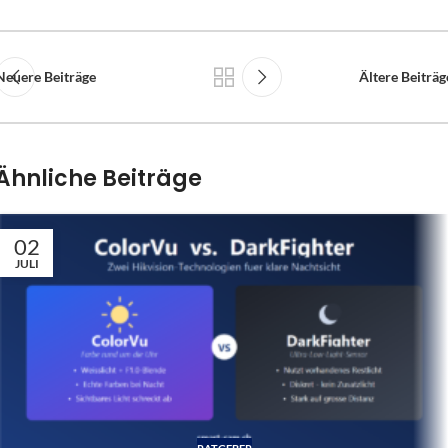
Neuere Beiträge
Ältere Beiträg
Ähnliche Beiträge
02
JULI