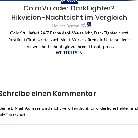
RATGEBER
ColorVu oder DarkFighter?
Hikvision-Nachtsicht im Vergleich
0
Havraz Barzani
ColorVu liefert 24/7 Farbe dank Weisslicht, DarkFighter nutzt
Restlicht für diskrete Nachtsicht. Wir erklären die Unterschiede
und welche Technologie zu Ihrem Einsatz passt.
WEITERLESEN
Schreibe einen Kommentar
Deine E-Mail-Adresse wird nicht veröffentlicht.
Erforderliche Felder sin
*
mit
markiert