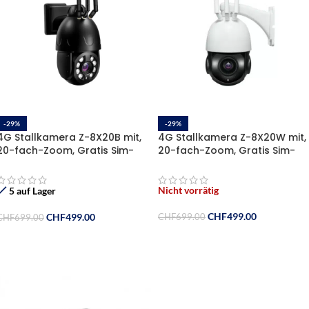
-29%
-29%
4G Stallkamera Z-8X20B mit,
4G Stallkamera Z-8X20W mit,
20-fach-Zoom, Gratis Sim-
20-fach-Zoom, Gratis Sim-
karte und 128GB
karte und 128GB
Speicherkarte
Speicherkarte
Nicht vorrätig
5 auf Lager
CHF
499.00
CHF
499.00
CHF
699.00
CHF
699.00
Weiterlesen
In Den Warenkorb