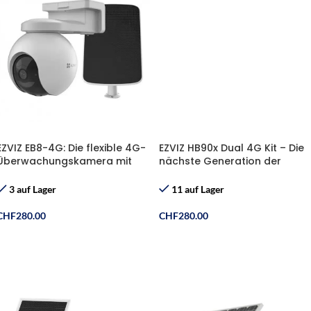
EZVIZ EB8-4G: Die flexible 4G-
EZVIZ HB90x Dual 4G Kit – Die
Überwachungskamera mit
nächste Generation der
Gratis-SIM, Solarpanel &
Überwachung: Doppelte
Speicherkarte!
Linsen, grenzenlose Flexibilität
3 auf Lager
11 auf Lager
CHF
280.00
CHF
280.00
In Den Warenkorb
In Den Warenkorb