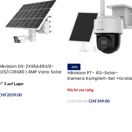
Hikvision DS-2XS6A46G1E-
-30%
LIZS/C36S80 | 4MP Vario Solar
Hikvision PT- 4G-Solar-
4G System
Kamera Komplett-Set +Gratis
SIM-Karte/ Speicherkarte
3 auf Lager
Nicht vorrätig
CHF
2039.00
CHF
349.00
CHF
499.00
In Den Warenkorb
Weiterlesen