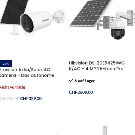
Hikvision DS-2DE5425IWG-
-28%
K/4G – 4 MP 25-fach Pro
Hikvision Akku/Solar 4G
Solarbetriebene PTZ-
Kamera – Das autonome
Sicherheitskamera-Set
Komplett-Set für
6 auf Lager
Überwachung ohne Grenzen
Nicht vorrätig
CHF
2609.00
CHF
329.00
CHF
459.00
In Den Warenkorb
Weiterlesen