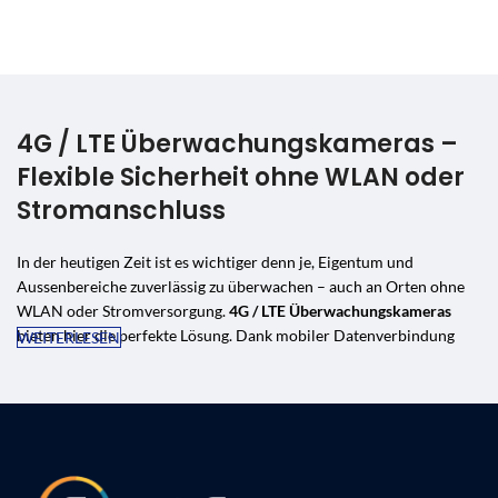
4G / LTE Überwachungskameras –
Flexible Sicherheit ohne WLAN oder
Stromanschluss
In der heutigen Zeit ist es wichtiger denn je, Eigentum und
Aussenbereiche zuverlässig zu überwachen – auch an Orten ohne
WLAN oder Stromversorgung.
4G / LTE Überwachungskameras
bieten hier die perfekte Lösung. Dank mobiler Datenverbindung
WEITERLESEN
ermöglichen sie eine sichere Live-Übertragung und Aufzeichnung
unabhängig von festem Internet oder Kabelverbindungen.
Vorteile einer 4G / LTE Überwachungskamera
✅
Standortunabhängig
– Funktioniert überall mit 4G/LTE-Netz,