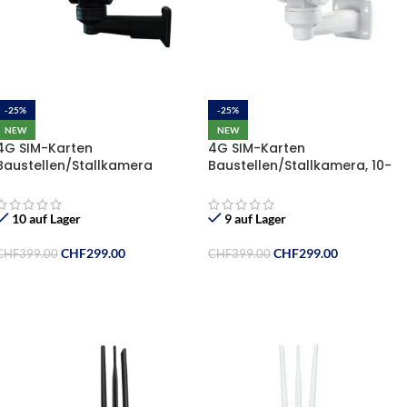
-25%
-25%
NEW
NEW
4G SIM-Karten
4G SIM-Karten
Baustellen/Stallkamera
Baustellen/Stallkamera, 10-
(Schwarz), 10-fach-Zoom, mit
fach-Zoom, mit 64GB
64GB Speicherkarte, Gratis
Speicherkarte, Gratis Sim-
Sim-Karte mit 10.- Guthaben
Karte mit 10.- Guthaben
10 auf Lager
9 auf Lager
CHF
299.00
CHF
299.00
CHF
399.00
CHF
399.00
In Den Warenkorb
In Den Warenkorb