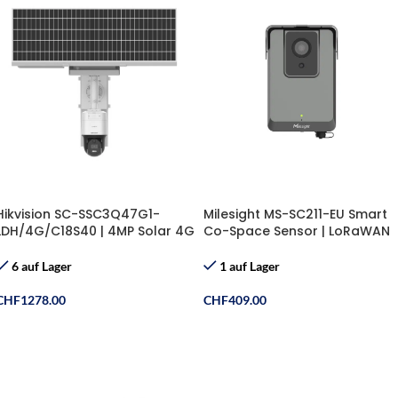
Hikvision SC-SSC3Q47G1-
Milesight MS-SC211-EU Smart
LDH/4G/C18S40 | 4MP Solar 4G
Co-Space Sensor | LoRaWAN
ColorVu Kamera
Präsenzerkennung
6 auf Lager
1 auf Lager
CHF
1278.00
CHF
409.00
In Den Warenkorb
In Den Warenkorb