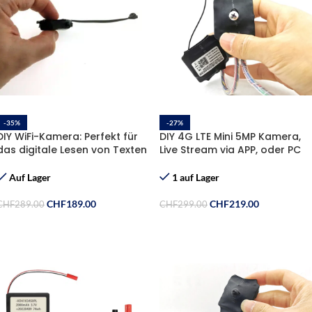
-35%
-27%
DIY WiFi-Kamera: Perfekt für
DIY 4G LTE Mini 5MP Kamera,
das digitale Lesen von Texten
Live Stream via APP, oder PC
auf Monitoren und Papier
Client, Gratis 32GB
Speicherkarte, Gratis Sim-
Auf Lager
1 auf Lager
Karte
CHF
189.00
CHF
219.00
CHF
289.00
CHF
299.00
In Den Warenkorb
In Den Warenkorb