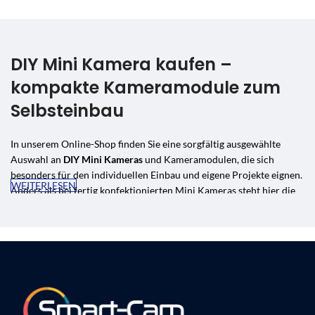
DIY Mini Kamera kaufen –
kompakte Kameramodule zum
Selbsteinbau
In unserem Online-Shop finden Sie eine sorgfältig ausgewählte
Auswahl an
DIY Mini Kameras
und Kameramodulen, die sich
besonders für den individuellen Einbau und eigene Projekte eignen.
WEITERLESEN
Anders als bei fertig konfektionierten Mini Kameras steht hier die
Flexibilität im Vordergrund: kompakte Module, Knopfkameras und
unauffällige Loch-Kameras lassen sich diskret platzieren und nach
Ihren Vorstellungen integrieren. Als Schweizer Fachhändler mit Sitz
in Winterthur bieten wir Ihnen persönliche Beratung, schnellen
Versand und zuverlässigen Support.
WLAN-Module mit Akku, App und