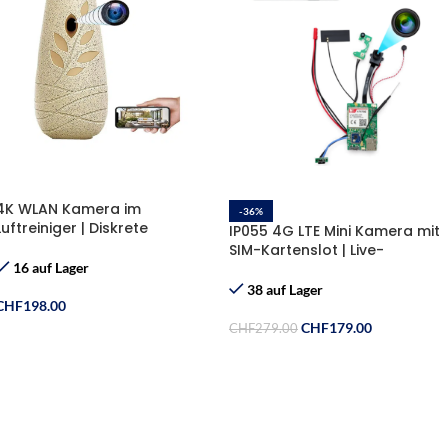
4K WLAN Kamera im
-36%
Luftreiniger | Diskrete
IP055 4G LTE Mini Kamera mit
Überwachung & Live-App
SIM-Kartenslot | Live-
Überwachung
16 auf Lager
38 auf Lager
CHF
198.00
CHF
179.00
CHF
279.00
In Den Warenkorb
In Den Warenkorb