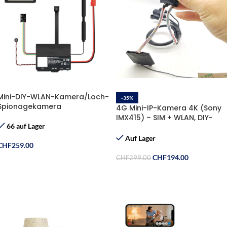
Mini-DIY-WLAN-Kamera/Loch-
-35%
Spionagekamera
4G Mini-IP-Kamera 4K (Sony
IMX415) – SIM + WLAN, DIY-
66 auf Lager
Kameramodul
Auf Lager
CHF
259.00
CHF
194.00
CHF
299.00
In Den Warenkorb
Ausführung Wählen