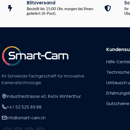
Blitzversand
Sc
Bestellt bis 15:00 Uhr, morgen bei Ihnen
Ihr
geliefert (A-Post).
Übe
Kundensu
Hilfe-Cente
Technische
Ihr Schweizer Fachgeschäft für innovative
Kameratechnologie.
Umtausch 
Erfahrungsb
Industriestrasse 40, 8404 Winterthur
Gutscheine
+41 52 525 89 88
info@smart-cam.ch