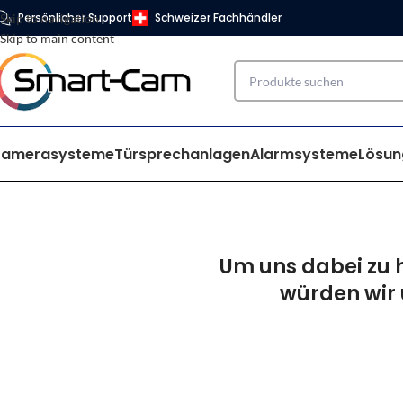
Persönlicher Support
Schweizer Fachhändler
Skip to navigation
Skip to main content
Kamerasysteme
Türsprechanlagen
Alarmsysteme
Lösun
Um uns dabei zu h
würden wir 