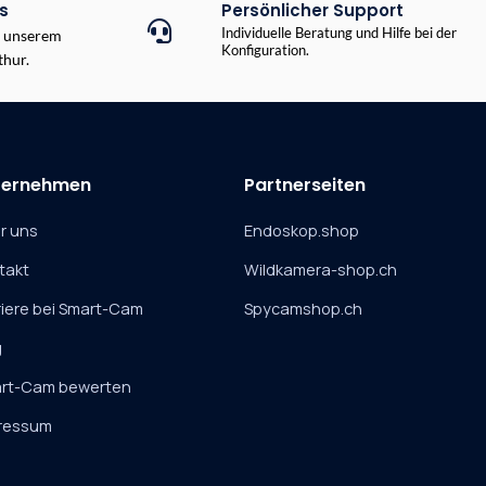
s
Persönlicher Support
Individuelle Beratung und Hilfe bei der
n unserem
Konfiguration.
hur.
ternehmen
Partnerseiten
r uns
Endoskop.shop
takt
Wildkamera-shop.ch
riere bei Smart-Cam
Spycamshop.ch
g
rt-Cam bewerten
ressum
B