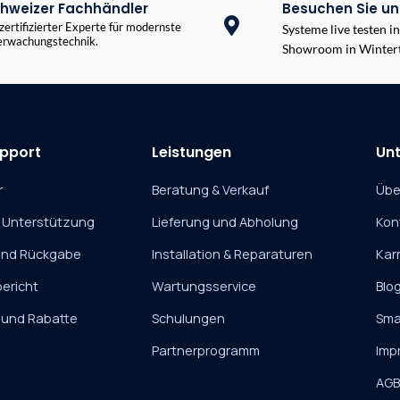
hweizer Fachhändler
Besuchen Sie un
 zertifizierter Experte für modernste
Systeme live testen i
rwachungstechnik.
Showroom in Wintert
pport
Leistungen
Un
r
Beratung & Verkauf
Übe
 Unterstützung
Lieferung und Abholung
Kon
und Rückgabe
Installation & Reparaturen
Kar
ericht
Wartungsservice
Blo
 und Rabatte
Schulungen
Sma
Partnerprogramm
Imp
AG