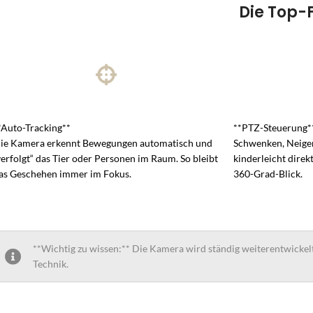
Die Top-
*Auto-Tracking**
**PTZ-Steuerung*
ie Kamera erkennt Bewegungen automatisch und
Schwenken, Neige
verfolgt“ das Tier oder Personen im Raum. So bleibt
kinderleicht direk
as Geschehen immer im Fokus.
360-Grad-Blick.
**Wichtig zu wissen:** Die Kamera wird ständig weiterentwickel
Technik.