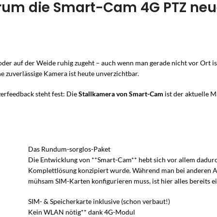
wir stellen Ihr Set passend zusammen, inkl
aufs Handy, einfacher 2-D
stellen
arum die Smart-Cam 4G PTZ ne
Smart-Home / KNX-Integration
Pflege & Betreutes Wohnen
Sirenen
Bauwirtschaft
Reichweite, Speicher und Montage.
KNX. Auch zum Nachrüste
zusamm
Blick
mit einem Kauf
ins Gebäudesystem einbinden
Sturzerkennung & Diskretion
schreckt Einbrecher laut ab
Baustelle, Zeitraffer & Diebs
Passende Anlage fin
Jetz
hör
nteil
Anlage selbst zusammenstellen
Rauchmelder
Öffentlich
LAND & NATUR
leitung
lage
Konfigurator
warnt früh vor Brand
Gemeinden, Schulen & Verkeh
★
Offizieller Hikvision-Partn
★
Offizi
Landwirtschaft
Beratung aus der Schweiz · 0
Beratung
Kostenlos beraten lassen →
Montagezubehör
Wasserleck-Melder
Stall, Weide & Hof
l oder auf der Weide ruhig zugeht – auch wenn man gerade nicht vor Ort 
t einem Klick
verhindert teure Wasserschäden
Jagd & Natur
ne zuverlässige Kamera ist heute unverzichtbar.
★
Offizieller Hikvision-Partner
Wildkameras & Fotofallen
Beratung aus der Schweiz · 052 525 89 88
tatt Code
erfeedback steht fest: Die
Stallkamera von Smart-Cam
ist der aktuelle M
Alles aus dieser Kategorie anzeige
Alles aus dieser Kat
Al
Das Rundum-sorglos-Paket
Die Entwicklung von **Smart-Cam** hebt sich vor allem dadurch
Komplettlösung konzipiert wurde. Während man bei anderen A
mühsam SIM-Karten konfigurieren muss, ist hier alles bereits ei
SIM- & Speicherkarte inklusive (schon verbaut!)
Kein WLAN nötig** dank 4G-Modul