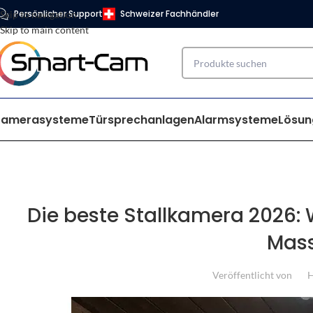
Persönlicher Support
Schweizer Fachhändler
Skip to navigation
Skip to main content
Kamerasysteme
Türsprechanlagen
Alarmsysteme
Lösun
Die beste Stallkamera 2026
Mass
Veröffentlicht von
H