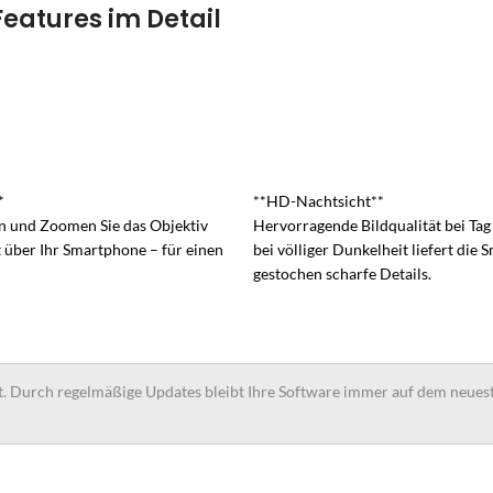
Features im Detail
*
**HD-Nachtsicht**
n und Zoomen Sie das Objektiv
Hervorragende Bildqualität bei Ta
t über Ihr Smartphone – für einen
bei völliger Dunkelheit liefert die
gestochen scharfe Details.
t. Durch regelmäßige Updates bleibt Ihre Software immer auf dem neues