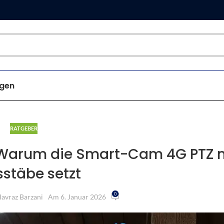
gen
RATGEBER
: Warum die Smart-Cam 4G PTZ 
stäbe setzt
0
avraz Barzani
Am 6. Januar 2026