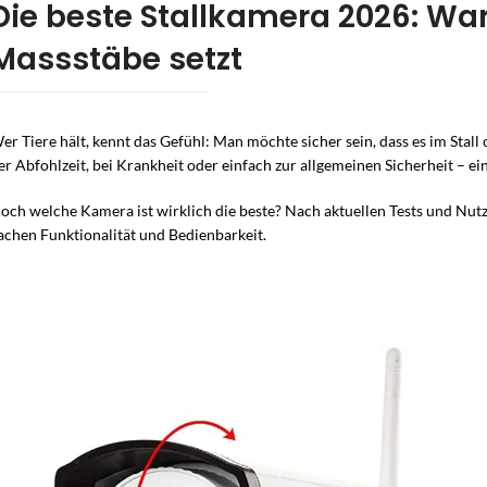
Die beste Stallkamera 2026: W
IP- / PoE-Kameras
Innenstationen / Monitore
Monitore
Sicherheitssets
ein Kabel für Bild & Strom
sehen, wer läutet
Live-Bild auf einen 
rundum geschützt 
Massstäbe setzt
WLAN-Kameras
Module & Erweiterungen
Powerline-Zube
Zentrale & Bedie
ohne Netzwerkkabel
mehrere Parteien
Bild über die Strom
Herzstück Ihrer An
Funk-Kameras
Montage-Rahmen & Zubehör
Halterungen & 
Fernbedienung
er Tiere hält, kennt das Gefühl: Man möchte sicher sein, dass es im Stal
komplett kabellos
Auf- & Unterputz, Türöffner
scharf/unscharf mi
er Abfohlzeit, bei Krankheit oder einfach zur allgemeinen Sicherheit – ei
4G / LTE-Kameras
Kartenlesegerät
ohne Internet vor Ort
Zutritt per Karte s
och welche Kamera ist wirklich die beste? Nach aktuellen Tests und Nutz
achen Funktionalität und Bedienbarkeit.
Akku-Kameras
in Minuten montiert