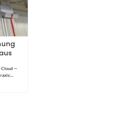
KUNDEN PROJEKTE
hung
Kundenprojekt: Deze
Haus
Videoüberwachung für
Blumenladen
e Cloud —
0
Veröffentlicht von
axis:...
Kundenprojekt · Blumenladen Dezente Videoüber
Blumenladen Ein echtes Kundenprojekt aus der Prax
WEITERLESEN