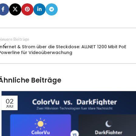
Neuere Beiträge
Internet & Strom über die Steckdose: ALLNET 1200 Mbit PoE
Powerline für Videoüberwachung
Ähnliche Beiträge
02
JULI