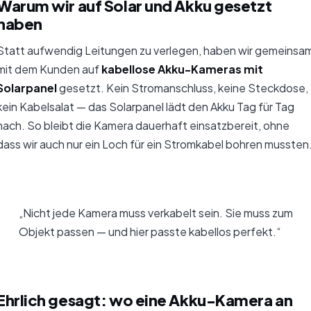
Warum wir auf Solar und Akku gesetzt
haben
Statt aufwendig Leitungen zu verlegen, haben wir gemeinsa
mit dem Kunden auf
kabellose Akku-Kameras mit
Solarpanel
gesetzt. Kein Stromanschluss, keine Steckdose,
kein Kabelsalat — das Solarpanel lädt den Akku Tag für Tag
nach. So bleibt die Kamera dauerhaft einsatzbereit, ohne
dass wir auch nur ein Loch für ein Stromkabel bohren mussten
„Nicht jede Kamera muss verkabelt sein. Sie muss zum
Objekt passen — und hier passte kabellos perfekt.“
Ehrlich gesagt: wo eine Akku-Kamera an