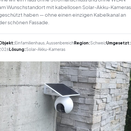
am Wunschstandort mit kabellosen Solar-Akku-Kameras
geschützt haben — ohne einen einzigen Kabelkanal an
der schönen Fassade.
Objekt:
Einfamilienhaus, Aussenbereich
Region:
Schweiz
Umgesetzt:
2026
Lösung:
Solar-Akku-Kameras