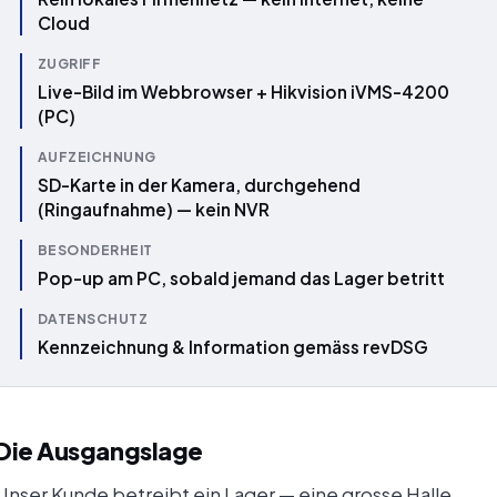
Cloud
ZUGRIFF
Live-Bild im Webbrowser + Hikvision iVMS-4200
(PC)
AUFZEICHNUNG
SD-Karte in der Kamera, durchgehend
(Ringaufnahme) — kein NVR
BESONDERHEIT
Pop-up am PC, sobald jemand das Lager betritt
DATENSCHUTZ
Kennzeichnung & Information gemäss revDSG
Die Ausgangslage
Unser Kunde betreibt ein Lager — eine grosse Halle