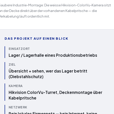
Saubere Industrie-Montage: Die weisse Hikvision-ColorVu-Kamera sitzt
an der Decke direkt über der vorhandenen Kabelpritsche — die
Verkabelung läuft ordentlich mit.
DAS PROJEKT AUF EINEN BLICK
EINSATZORT
Lager / Lagerhalle eines Produktionsbetriebs
ZIEL
Übersicht + sehen, wer das Lager betritt
(Diebstahlschutz)
KAMERA
Hikvision ColorVu-Turret, Deckenmontage über
Kabelpritsche
NETZWERK
Rein lokales Firmennetz — kein Internet, keine