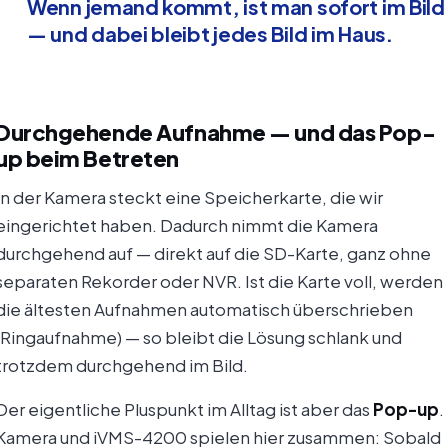
Wenn jemand kommt, ist man sofort im Bild
— und dabei bleibt jedes Bild im Haus.
Durchgehende Aufnahme — und das Pop-
up beim Betreten
In der Kamera steckt eine Speicherkarte, die wir
eingerichtet haben. Dadurch nimmt die Kamera
durchgehend auf — direkt auf die SD-Karte, ganz ohne
separaten Rekorder oder NVR. Ist die Karte voll, werden
die ältesten Aufnahmen automatisch überschrieben
(Ringaufnahme) — so bleibt die Lösung schlank und
trotzdem durchgehend im Bild.
Der eigentliche Pluspunkt im Alltag ist aber das
Pop-up
.
Kamera und iVMS-4200 spielen hier zusammen: Sobald