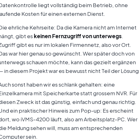
Datenkontrolle liegt vollständig beim Betrieb, ohne
laufende Kosten für einen externen Dienst.
Die ehrliche Kehrseite: Da die Kamera nicht am Internet
hängt, gibt es
keinen Fernzugriff von unterwegs
.
Zugriff gibt es nur im lokalen Firmennetz, also vor Ort.
Das war hier genau so gewünscht. Wer später doch von
unterwegs schauen möchte, kann das gezielt ergänzen
— in diesem Projekt war es bewusst nicht Teil der Lösung
Auch sonst haben wir es schlank gehalten: eine
Einzelkamera mit Speicherkarte statt grossem NVR. Für
diesen Zweck ist das günstig, einfach und genau richtig.
Und ein praktischer Hinweis zum Pop-up: Es erscheint
dort, wo iVMS-4200 läuft, also am Arbeitsplatz-PC. Wer
die Meldung sehen will, muss am entsprechenden
Computer sein.