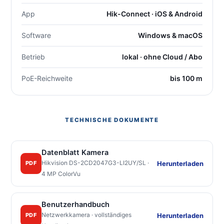
App
Hik-Connect · iOS & Android
Software
Windows & macOS
Betrieb
lokal · ohne Cloud / Abo
PoE-Reichweite
bis 100 m
TECHNISCHE DOKUMENTE
Datenblatt Kamera
Hikvision DS-2CD2047G3-LI2UY/SL ·
Herunterladen
PDF
4 MP ColorVu
Benutzerhandbuch
Netzwerkkamera · vollständiges
Herunterladen
PDF