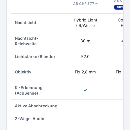
AB CHF 
AB CHF 377.–
DIESES
Hybrid Light
ColorV
Nachtsicht
(IR/Weiss)
Farb
Nachtsicht-
30 m
40 
Reichweite
Lichtstärke (Blende)
F2.0
F1.
Objektiv
Fix 2,8 mm
Fix 2,
KI-Erkennung
✓
✓
(AcuSense)
Aktive Abschreckung
—
✓
2-Wege-Audio
—
✓