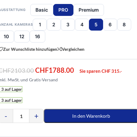
Basic
PRO
Premium
AUSSTATTUNG
1
2
3
4
5
6
8
ANZAHL KAMERAS
10
12
16
Zur Wunschliste hinzufügen
Vergleichen
CHF
1788.00
CHF
2103.00
Sie sparen CHF 315.-
3 auf Lager
3 auf Lager
-
+
In den Warenkorb