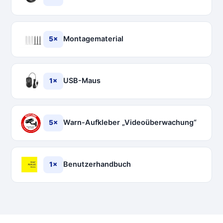
Montagematerial
5×
USB-Maus
1×
Warn-Aufkleber „Videoüberwachung“
5×
Benutzerhandbuch
1×