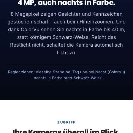
4 MP, auch nachts in Farbe.
8 Megapixel zeigen Gesichter und Kennzeichen
gestochen scharf – auch beim Hineinzoomen. Und
dank ColorVu sehen Sie nachts in Farbe bis 40 m,
statt körnigem Schwarz-Weiss. Reicht das
Restlicht nicht, schaltet die Kamera automatisch
Licht zu.
Regler ziehen: dieselbe Szene bei Tag und bei Nacht (ColorVu)
TAG
NACHT · COLORVU
– nachts in Farbe statt Schwarz-Weiss.
ZUGRIFF
Ihre Kameras überall im Blick.