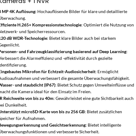
Kameras + 1 NVR
8 MP 4K Auflösung:
Hochauflösende Bilder für klare und detaillierte
Überwachung.
Effiziente H.265+ Kompressionstechnologie
: Optimiert die Nutzung von
Netzwerk- und Speicherressourcen.
120 dB WDR-Technologie
: Bietet klare Bilder auch bei starkem
Gegenlicht.
Personen- und Fahrzeugklassifizierung basierend auf Deep Learning
:
Verbessert die Alarmeffizienz und -effektivität durch gezielte
Identifizierung.
Eingebautes Mikrofon für Echtzeit-Audiosicherheit
: Ermöglicht
Audioaufnahmen und verbessert die gesamte Überwachungsfähigkeit.
Wasser- und staubdicht (IP67)
: Bietet Schutz gegen Umwelteinflüsse und
macht die Kamera ideal für den Einsatz im Freien.
IR Reichweite von bis zu 40m
: Gewährleistet eine gute Sichtbarkeit auch
bei Dunkelheit.
Unterstützt microSD-Karte von bis zu 256 GB
: Bietet zusätzlichen
Speicher für Aufnahmen.
Bewegungserkennung und Gesichtserkennung
: Bietet intelligente
Überwachungsfunktionen und verbesserte Sicherheit.