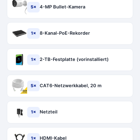
4-MP Bullet-Kamera
5×
8-Kanal-PoE-Rekorder
1×
2-TB-Festplatte (vorinstalliert)
1×
CAT6-Netzwerkkabel, 20 m
5×
Netzteil
1×
HDMI-Kabel
1×