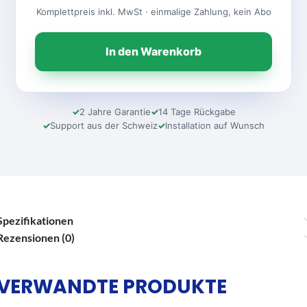
Komplettpreis inkl. MwSt · einmalige Zahlung, kein Abo
In den Warenkorb
2 Jahre Garantie
14 Tage Rückgabe
Support aus der Schweiz
Installation auf Wunsch
Spezifikationen
Rezensionen (0)
VERWANDTE PRODUKTE