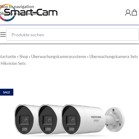
Skip to navigation
Skip to main content
Startseite
Shop
Überwachungskamerasysteme
Überwachungskamera Sets
Hikvision Sets
SALE