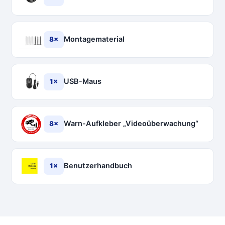
Montagematerial
8×
USB-Maus
1×
Warn-Aufkleber „Videoüberwachung“
8×
Benutzerhandbuch
1×