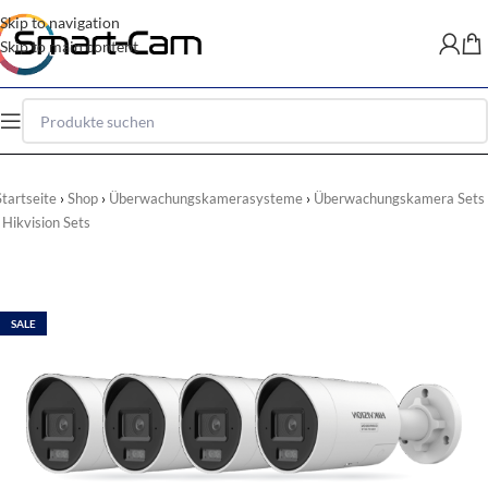
Skip to navigation
Skip to main content
Startseite
Shop
Überwachungskamerasysteme
Überwachungskamera Sets
Hikvision Sets
SALE