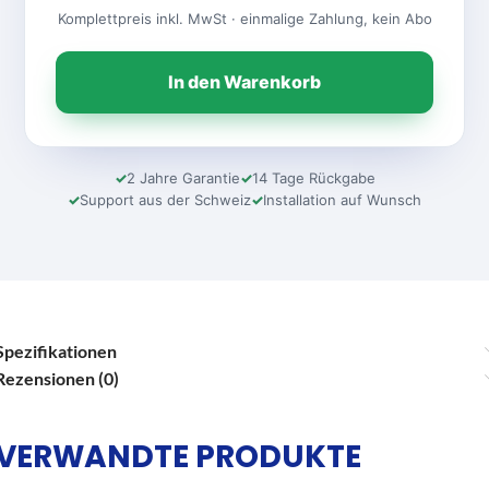
Komplettpreis inkl. MwSt · einmalige Zahlung, kein Abo
In den Warenkorb
2 Jahre Garantie
14 Tage Rückgabe
Support aus der Schweiz
Installation auf Wunsch
Spezifikationen
Rezensionen (0)
VERWANDTE PRODUKTE