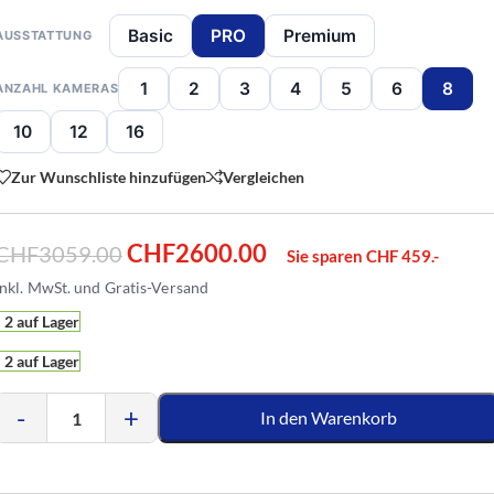
Basic
PRO
Premium
AUSSTATTUNG
1
2
3
4
5
6
8
ANZAHL KAMERAS
10
12
16
Zur Wunschliste hinzufügen
Vergleichen
CHF
2600.00
CHF
3059.00
Sie sparen CHF 459.-
2 auf Lager
2 auf Lager
-
+
In den Warenkorb