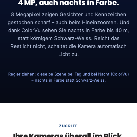
4 MP, auch nachts in Farbe.
8 Megapixel zeigen Gesichter und Kennzeichen
gestochen scharf – auch beim Hineinzoomen. Und
dank ColorVu sehen Sie nachts in Farbe bis 40 m,
statt körnigem Schwarz-Weiss. Reicht das
Restlicht nicht, schaltet die Kamera automatisch
Licht zu.
Regler ziehen: dieselbe Szene bei Tag und bei Nacht (ColorVu)
TAG
NACHT · COLORVU
– nachts in Farbe statt Schwarz-Weiss.
ZUGRIFF
Ihre Kameras überall im Blick.