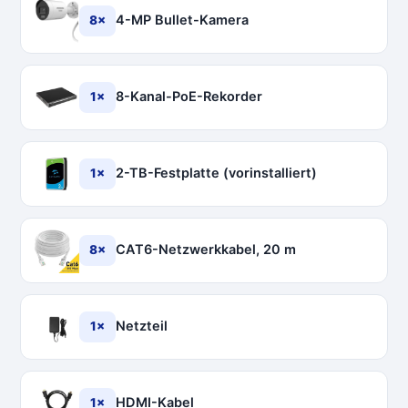
4-MP Bullet-Kamera
8×
8-Kanal-PoE-Rekorder
1×
2-TB-Festplatte (vorinstalliert)
1×
CAT6-Netzwerkkabel, 20 m
8×
Netzteil
1×
HDMI-Kabel
1×