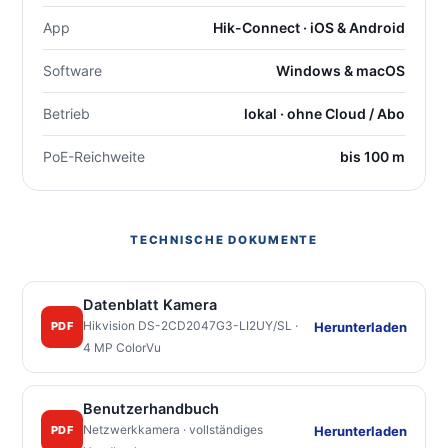
App
Hik-Connect · iOS & Android
Software
Windows & macOS
Betrieb
lokal · ohne Cloud / Abo
PoE-Reichweite
bis 100 m
TECHNISCHE DOKUMENTE
Datenblatt Kamera
Hikvision DS-2CD2047G3-LI2UY/SL ·
Herunterladen
PDF
4 MP ColorVu
Benutzerhandbuch
Netzwerkkamera · vollständiges
Herunterladen
PDF