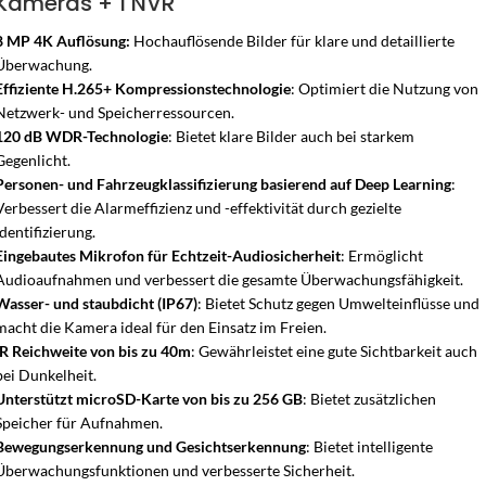
Kameras + 1 NVR
8 MP 4K Auflösung:
Hochauflösende Bilder für klare und detaillierte
Überwachung.
Effiziente H.265+ Kompressionstechnologie
: Optimiert die Nutzung von
Netzwerk- und Speicherressourcen.
120 dB WDR-Technologie
: Bietet klare Bilder auch bei starkem
Gegenlicht.
Personen- und Fahrzeugklassifizierung basierend auf Deep Learning
:
Verbessert die Alarmeffizienz und -effektivität durch gezielte
Identifizierung.
Eingebautes Mikrofon für Echtzeit-Audiosicherheit
: Ermöglicht
Audioaufnahmen und verbessert die gesamte Überwachungsfähigkeit.
Wasser- und staubdicht (IP67)
: Bietet Schutz gegen Umwelteinflüsse und
macht die Kamera ideal für den Einsatz im Freien.
IR Reichweite von bis zu 40m
: Gewährleistet eine gute Sichtbarkeit auch
bei Dunkelheit.
Unterstützt microSD-Karte von bis zu 256 GB
: Bietet zusätzlichen
Speicher für Aufnahmen.
Bewegungserkennung und Gesichtserkennung
: Bietet intelligente
Überwachungsfunktionen und verbesserte Sicherheit.