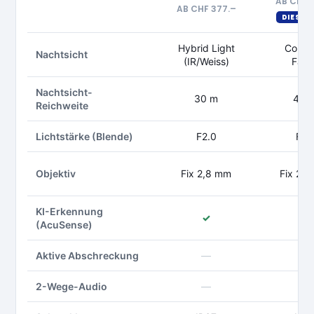
AB CHF 
AB CHF 377.–
DIESES
Hybrid Light
ColorV
Nachtsicht
(IR/Weiss)
Farb
Nachtsicht-
30 m
40 
Reichweite
Lichtstärke (Blende)
F2.0
F1.
Objektiv
Fix 2,8 mm
Fix 2,
KI-Erkennung
✓
✓
(AcuSense)
Aktive Abschreckung
—
✓
2-Wege-Audio
—
✓