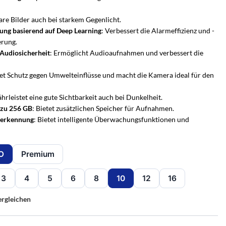
lare Bilder auch bei starkem Gegenlicht.
rung basierend auf Deep Learning
: Verbessert die Alarmeffizienz und -
erung.
-Audiosicherheit
: Ermöglicht Audioaufnahmen und verbessert die
tet Schutz gegen Umwelteinflüsse und macht die Kamera ideal für den
hrleistet eine gute Sichtbarkeit auch bei Dunkelheit.
 zu 256 GB
: Bietet zusätzlichen Speicher für Aufnahmen.
serkennung
: Bietet intelligente Überwachungsfunktionen und
O
Premium
3
4
5
6
8
10
12
16
UCHSCHUTZ-BERATUNG
PERSÖNLICHE BERATUNG
r
en Sie es
he Alarmanlage passt zu
Nicht sicher, welche Lösung
ion
ergleichen
m Zuhause?
passt?
e
ten –
s Zuhause – mit Bild
armanlagen von Hikvision AX PRO – wir
Sagen Sie uns, was Sie schützen möchten – wir