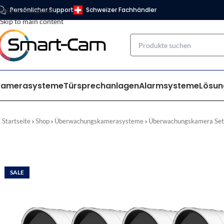
Persönlicher Support
Schweizer Fachhändler
Skip to navigation
Skip to main content
Kamerasysteme
Türsprechanlagen
Alarmsysteme
Lösun
Startseite
Shop
Überwachungskamerasysteme
Überwachungskamera Set
SALE