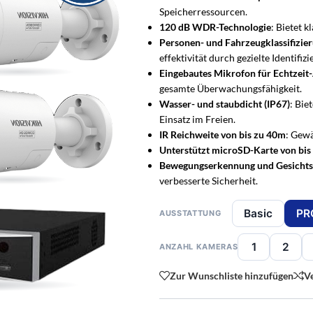
Speicherressourcen.
120 dB WDR-Technologie
: Bietet k
Personen- und Fahrzeugklassifizie
effektivität durch gezielte Identifizi
Eingebautes Mikrofon für Echtzeit
gesamte Überwachungsfähigkeit.
Wasser- und staubdicht (IP67)
: Bie
Einsatz im Freien.
IR Reichweite von bis zu 40m
: Gewä
Unterstützt microSD-Karte von bis
Bewegungserkennung und Gesicht
verbesserte Sicherheit.
Basic
PR
AUSSTATTUNG
HNUNG & ZUBEHÖR
 & SETS
RATGEBER & LÖSUNGEN
PRIVAT & WOHNEN
MELDER & ZUBEHÖR
GEWERBE & ÖFFENTLICH
1
2
ANZAHL KAMERAS
HIKVISION-PARTNER
KOMPLETTLÖSUNG
EINBR
Übersicht
Türsprechanlagen – Übersicht
Privatpersonen
Bewegungsmelder
Gewerbe & Industrie
Ihr Kamerasystem – saube
Wer klingelt? Seh
Welc
r abgestimmt
rs ganze Zuhause
Alles rund um die Türsprechanlage
Zuhause, Familie & Eigentum
erkennt Eindringlinge sofort
KMU, Retail, Lager & Produkt
Zur Wunschliste hinzufügen
V
geplant
sofort.
Ihre
Bestehende Klingel nachrüsten
Immobilien & Verwaltung
Tür- & Fensterkontakte
Gastronomie & Hotelleri
Sagen Sie uns, was Sie überwachen möch
Video-Türsprechanlage für
Funk-Al
um die Uhr
ofort startklar
bestehende Leitung weiternutzen
Mehrfamilienhaus & Türsprechanlagen
Alarm beim Öffnen
Restaurant, Bar & Hotel