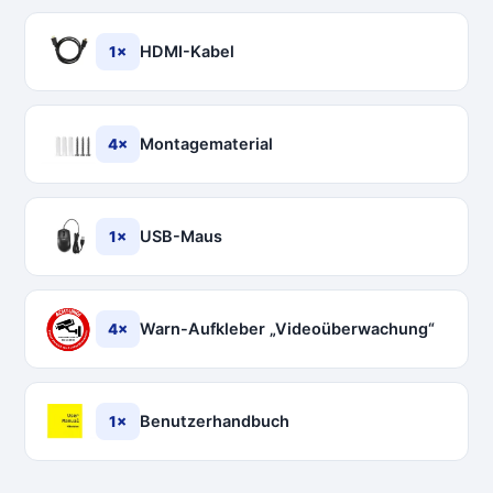
HDMI-Kabel
1×
Montagematerial
4×
USB-Maus
1×
Warn-Aufkleber „Videoüberwachung“
4×
Benutzerhandbuch
1×