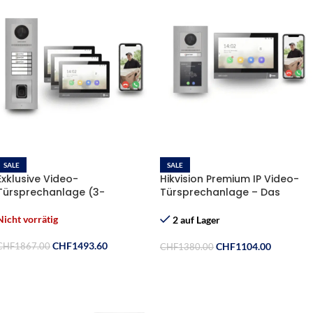
SALE
SALE
Exklusive Video-
Hikvision Premium IP Video-
Türsprechanlage (3-
Türsprechanlage – Das
Familienhaus) – Hikvision
Komplett-Set für Sicherheit &
Komplett-Set mit Fingerprint
Design
Nicht vorrätig
2 auf Lager
CHF
1493.60
CHF
1104.00
CHF
1867.00
CHF
1380.00
Weiterlesen
In Den Warenkorb