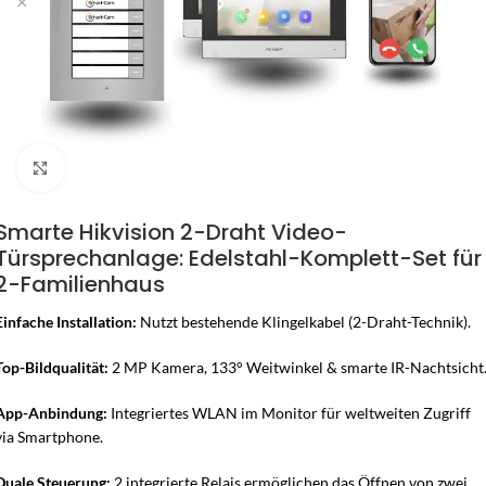
Zum Vergrössern klicken
Smarte Hikvision 2-Draht Video-
Türsprechanlage: Edelstahl-Komplett-Set für
2-Familienhaus
Einfache Installation:
Nutzt bestehende Klingelkabel (2-Draht-Technik).
Top-Bildqualität:
2 MP Kamera, 133° Weitwinkel & smarte IR-Nachtsicht
App-Anbindung:
Integriertes WLAN im Monitor für weltweiten Zugriff
via Smartphone.
Duale Steuerung:
2 integrierte Relais ermöglichen das Öffnen von zwei