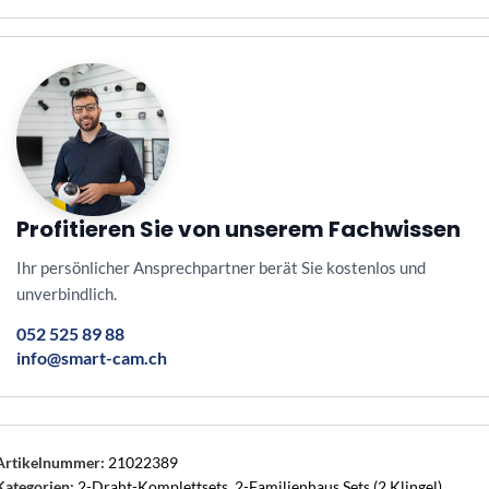
Profitieren Sie von unserem Fachwissen
Ihr persönlicher Ansprechpartner berät Sie kostenlos und
unverbindlich.
052 525 89 88
info@smart-cam.ch
Artikelnummer:
21022389
Kategorien:
2-Draht-Komplettsets
,
2-Familienhaus Sets (2 Klingel)
,