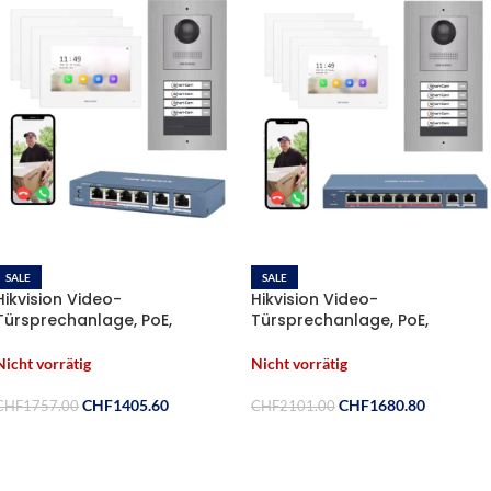
SALE
SALE
Hikvision Video-
Hikvision Video-
Türsprechanlage, PoE,
Türsprechanlage, PoE,
Edelstahl, weisser Monitor, 4
Edelstahl, weisser Monitor, 5
Klingel, Aufputz, Komplett-Set
Klingel, Aufputz, Komplett-Set
Nicht vorrätig
Nicht vorrätig
CHF
1405.60
CHF
1680.80
CHF
1757.00
CHF
2101.00
Weiterlesen
Weiterlesen