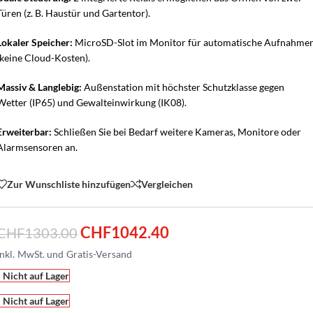
Türen (z. B. Haustür und Gartentor).
Lokaler Speicher:
MicroSD-Slot im Monitor für automatische Aufnahme
(keine Cloud-Kosten).
Massiv & Langlebig:
Außenstation mit höchster Schutzklasse gegen
Wetter (IP65) und Gewalteinwirkung (IK08).
Erweiterbar:
Schließen Sie bei Bedarf weitere Kameras, Monitore oder
Alarmsensoren an.
Zur Wunschliste hinzufügen
Vergleichen
CHF
1042.40
CHF
1303.00
Nicht auf Lager
Nicht auf Lager