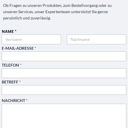
Ob Fragen zu unseren Produkten, zum Bestellvorgang oder zu
unseren Services, unser Expertenteam unterstützt Sie gerne
persönlich und zuverlässig.
NAME
*
*
N
A
C
Vorname
Nachname
E-MAIL-ADRESSE
*
H
R
I
C
TELEFON
*
H
T
*
BETREFF
*
NACHRICHT
*