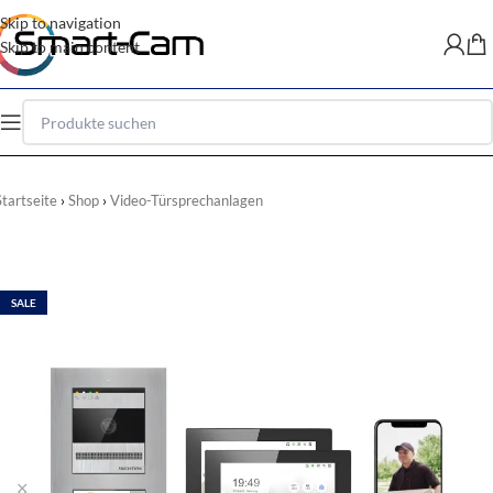
Skip to navigation
Skip to main content
Startseite
Shop
Video-Türsprechanlagen
SALE