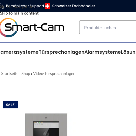
Persönlicher Support
Schweizer Fachhändler
Skip to navigation
Skip to main content
Kamerasysteme
Türsprechanlagen
Alarmsysteme
Lösun
Startseite
Shop
Video-Türsprechanlagen
SALE