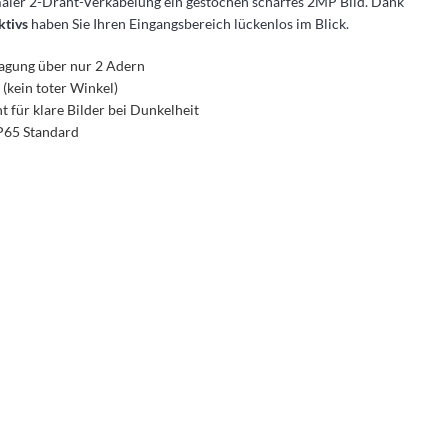
nimaler 2-Draht-Verkabelung ein gestochen scharfes 2MP Bild. Dank
ktivs
haben Sie Ihren Eingangsbereich lückenlos im Blick.
agung über nur 2 Adern
(kein toter Winkel)
t für klare Bilder bei Dunkelheit
IP65 Standard