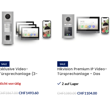
SALE
SALE
Exklusive Video-
Hikvision Premium IP Video-
Türsprechanlage (3-
Türsprechanlage – Das
Familienhaus) – Hikvision
Komplett-Set für Sicherheit &
Komplett-Set mit Fingerprint
Design
Nicht vorrätig
2 auf Lager
CHF
1493.60
CHF
1104.00
CHF
1867.00
CHF
1380.00
Weiterlesen
In Den Warenkorb