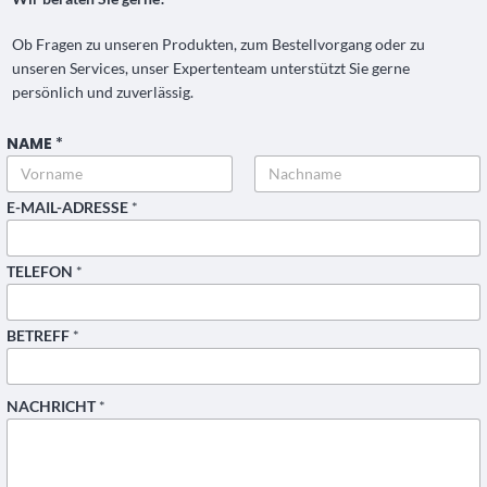
Ob Fragen zu unseren Produkten, zum Bestellvorgang oder zu
unseren Services, unser Expertenteam unterstützt Sie gerne
persönlich und zuverlässig.
NAME
*
Vorname
Nachname
E-MAIL-ADRESSE
*
N
TELEFON
*
A
C
H
BETREFF
*
R
I
C
H
NACHRICHT
*
T
E
-
M
A