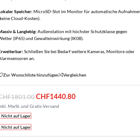
Lokaler Speicher:
MicroSD-Slot im Monitor für automatische Aufnahme
(keine Cloud-Kosten).
Massiv & Langlebig:
Außenstation mit höchster Schutzklasse gegen
Wetter (IP65) und Gewalteinwirkung (IK08).
Erweiterbar:
Schließen Sie bei Bedarf weitere Kameras, Monitore oder
Alarmsensoren an.
Zur Wunschliste hinzufügen
Vergleichen
CHF
1440.80
CHF
1801.00
Nicht auf Lager
Nicht auf Lager