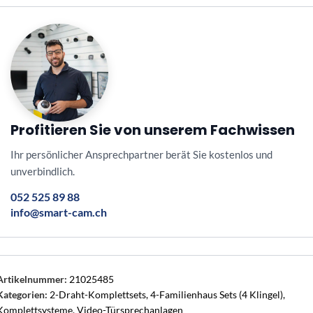
Profitieren Sie von unserem Fachwissen
Ihr persönlicher Ansprechpartner berät Sie kostenlos und
unverbindlich.
052 525 89 88
info@smart-cam.ch
Artikelnummer:
21025485
Kategorien:
2-Draht-Komplettsets
,
4-Familienhaus Sets (4 Klingel)
,
Komplettsysteme
,
Video-Türsprechanlagen