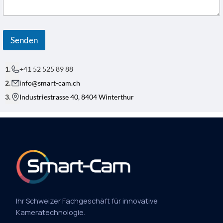
I
L
-
A
D
Senden
R
E
S
S
+41 52 525 89 88
E
info@smart-cam.ch
E
-
Industriestrasse 40, 8404 Winterthur
M
A
I
L
-
A
D
R
E
S
S
E
Ihr Schweizer Fachgeschäft für innovative
Kameratechnologie.