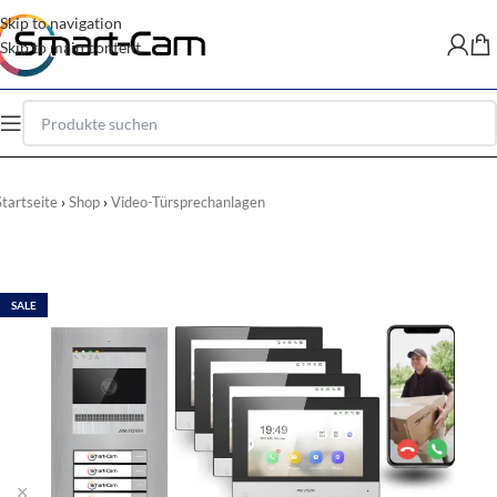
Skip to navigation
Skip to main content
Startseite
Shop
Video-Türsprechanlagen
SALE