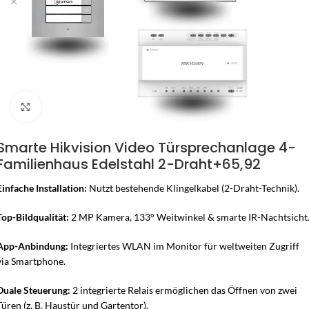
Zum Vergrössern klicken
Smarte Hikvision Video Türsprechanlage 4-
Familienhaus Edelstahl 2-Draht+65,92
Einfache Installation:
Nutzt bestehende Klingelkabel (2-Draht-Technik).
Top-Bildqualität:
2 MP Kamera, 133° Weitwinkel & smarte IR-Nachtsicht
App-Anbindung:
Integriertes WLAN im Monitor für weltweiten Zugriff
via Smartphone.
Duale Steuerung:
2 integrierte Relais ermöglichen das Öffnen von zwei
Türen (z. B. Haustür und Gartentor).