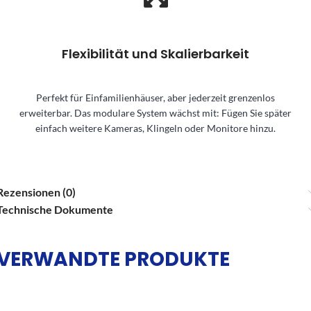
Flexibilität und Skalierbarkeit
Perfekt für Einfamilienhäuser, aber jederzeit grenzenlos
erweiterbar. Das modulare System wächst mit: Fügen Sie später
einfach weitere Kameras, Klingeln oder Monitore hinzu.
Rezensionen (0)
Technische Dokumente
VERWANDTE PRODUKTE