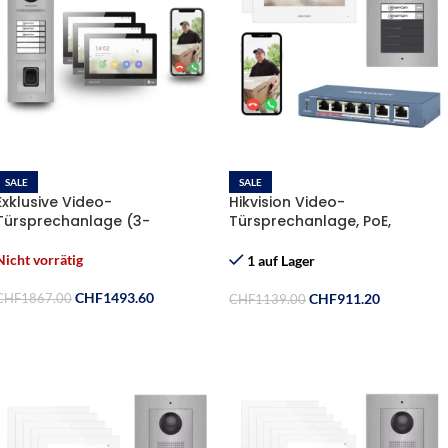
SALE
SALE
Exklusive Video-
Hikvision Video-
Türsprechanlage (3-
Türsprechanlage, PoE,
Familienhaus) – Hikvision
Edelstahl, weisser Monitor, 2
Komplett-Set mit Fingerprint
Klingel, Unterputz, Komplett-
Nicht vorrätig
1 auf Lager
Set
CHF
1493.60
CHF
911.20
CHF
1867.00
CHF
1139.00
Weiterlesen
In Den Warenkorb