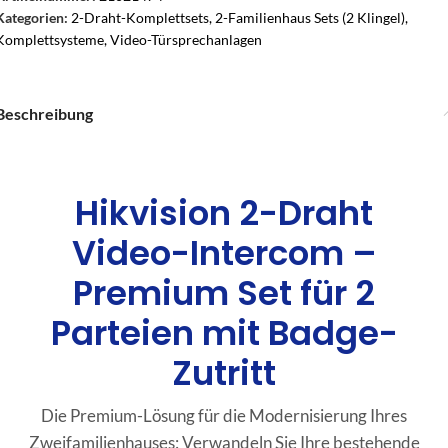
Kategorien:
2-Draht-Komplettsets
,
2-Familienhaus Sets (2 Klingel)
,
Komplettsysteme
,
Video-Türsprechanlagen
Beschreibung
Hikvision 2-Draht
Video-Intercom –
Premium Set für 2
Parteien mit Badge-
Zutritt
Die Premium-Lösung für die Modernisierung Ihres
Zweifamilienhauses: Verwandeln Sie Ihre bestehende