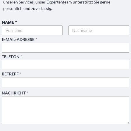
unseren Services, unser Expertenteam unterstützt Sie gerne
persönlich und zuverlässig.
NAME
*
Vorname
Nachname
N
E-MAIL-ADRESSE
*
A
C
H
TELEFON
*
R
I
C
H
BETREFF
*
T
T
E
L
NACHRICHT
*
E
F
O
N
*