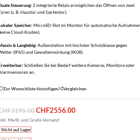
Duale Steuerung:
2 integrierte Relais ermöglichen das Öffnen von zwei
Türen (z. B. Haustür und Gartentor).
Lokaler Speicher:
MicroSD-Slot im Monitor für automatische Aufnahme
(keine Cloud-Kosten).
Massiv & Langlebig:
Außenstation mit höchster Schutzklasse gegen
Wetter (IP65) und Gewalteinwirkung (IK08).
Erweiterbar:
Schließen Sie bei Bedarf weitere Kameras, Monitore oder
Alarmsensoren an.
Zur Wunschliste hinzufügen
Vergleichen
CHF
2556.00
CHF
3195.00
Nicht auf Lager