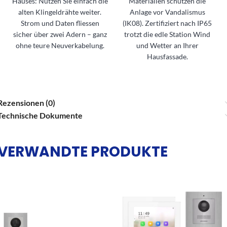
Hauses: Nutzen Sie einfach die
Materialien schützen die
alten Klingeldrähte weiter.
Anlage vor Vandalismus
Strom und Daten fliessen
(IK08). Zertifiziert nach IP65
sicher über zwei Adern – ganz
trotzt die edle Station Wind
ohne teure Neuverkabelung.
und Wetter an Ihrer
Hausfassade.
Rezensionen (0)
Technische Dokumente
VERWANDTE PRODUKTE