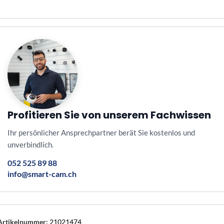
Profitieren Sie von unserem Fachwissen
Ihr persönlicher Ansprechpartner berät Sie kostenlos und
unverbindlich.
052 525 89 88
info@smart-cam.ch
Artikelnummer:
21021474