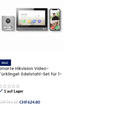
SALE
Smarte Hikvision Video-
Türklingel: Edelstahl-Set für 1-
Familienhaus mit App-
Steuerung & PoE“
1 auf Lager
CHF
624.80
CHF
781.00
In Den Warenkorb