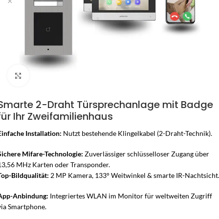
Zum Vergrössern klicken
Smarte 2-Draht Türsprechanlage mit Badge
für Ihr Zweifamilienhaus
Einfache Installation:
Nutzt bestehende Klingelkabel (2-Draht-Technik).
Sichere Mifare-Technologie:
Zuverlässiger schlüsselloser Zugang über
13,56 MHz Karten oder Transponder.
Top-Bildqualität:
2 MP Kamera, 133° Weitwinkel & smarte IR-Nachtsicht
App-Anbindung:
Integriertes WLAN im Monitor für weltweiten Zugriff
via Smartphone.