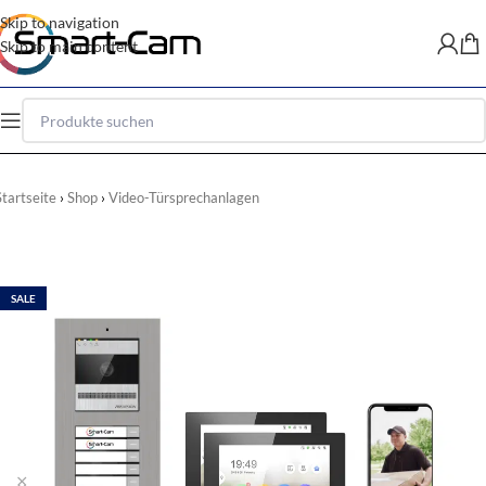
Skip to navigation
Skip to main content
Startseite
Shop
Video-Türsprechanlagen
SALE