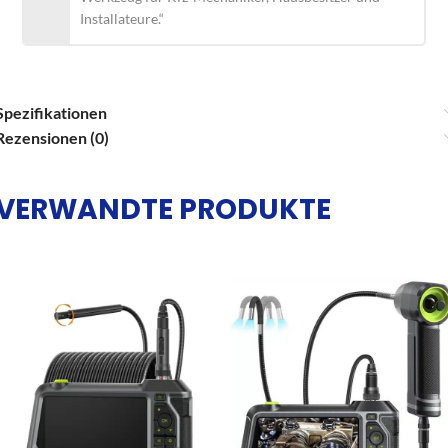
Installateure.“
Spezifikationen
Rezensionen (0)
VERWANDTE PRODUKTE