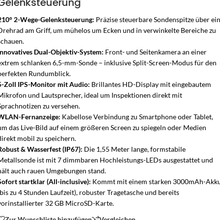
Gelenksteuerung
210° 2-Wege-Gelenksteuerung:
Präzise steuerbare Sondenspitze über ei
Drehrad am Griff, um mühelos um Ecken und in verwinkelte Bereiche zu
schauen.
Innovatives Dual-Objektiv-System:
Front- und Seitenkamera an einer
extrem schlanken 6,5-mm-Sonde – inklusive Split-Screen-Modus für den
perfekten Rundumblick.
5-Zoll IPS-Monitor mit Audio:
Brillantes HD-Display mit eingebautem
Mikrofon und Lautsprecher, ideal um Inspektionen direkt mit
Sprachnotizen zu versehen.
WLAN-Fernanzeige:
Kabellose Verbindung zu Smartphone oder Tablet,
um das Live-Bild auf einem größeren Screen zu spiegeln oder Medien
direkt mobil zu speichern.
Robust & Wasserfest (IP67):
Die 1,55 Meter lange, formstabile
Metallsonde ist mit 7 dimmbaren Hochleistungs-LEDs ausgestattet und
hält auch rauen Umgebungen stand.
Sofort startklar (All-inclusive):
Kommt mit einem starken 3000mAh-Akk
(bis zu 4 Stunden Laufzeit), robuster Tragetasche und bereits
vorinstallierter 32 GB MicroSD-Karte.
Zur Wunschliste hinzufügen
Vergleichen