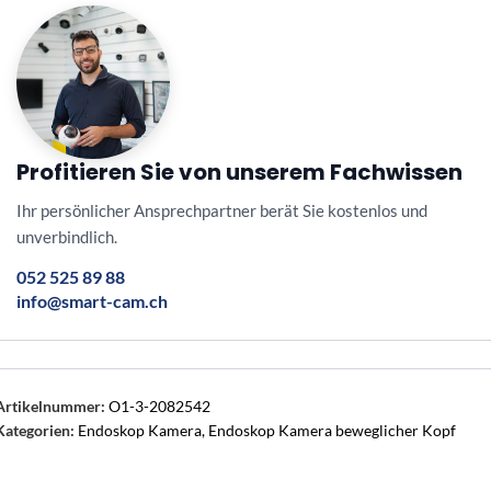
Profitieren Sie von unserem Fachwissen
Ihr persönlicher Ansprechpartner berät Sie kostenlos und
unverbindlich.
052 525 89 88
info@smart-cam.ch
Artikelnummer:
O1-3-2082542
Kategorien:
Endoskop Kamera
,
Endoskop Kamera beweglicher Kopf