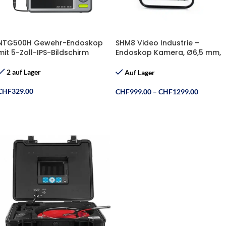
NTG500H Gewehr-Endoskop
SHM8 Video Industrie –
mit 5-Zoll-IPS-Bildschirm
Endoskop Kamera, Ø6,5 mm,
L=(120m 60m)
2 auf Lager
Auf Lager
CHF
329.00
CHF
999.00
–
CHF
1299.00
In Den Warenkorb
Ausführung Wählen