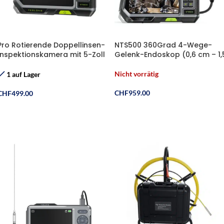
Pro Rotierende Doppellinsen-
NTS500 360Grad 4-Wege-
Inspektionskamera mit 5-Zoll
Gelenk-Endoskop (0,6 cm – 1,
HD-Bildschirm
m)
Nicht vorrätig
1 auf Lager
CHF
959.00
CHF
499.00
Weiterlesen
In Den Warenkorb