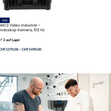
-33%
SMC2 Video Industrie –
Endoskop Kamera, 512 Hz
Sender Ø14mm, L=(20m 30m
40m)
2 auf Lager
CHF
1370.00
–
CHF
1490.00
Ausführung Wählen