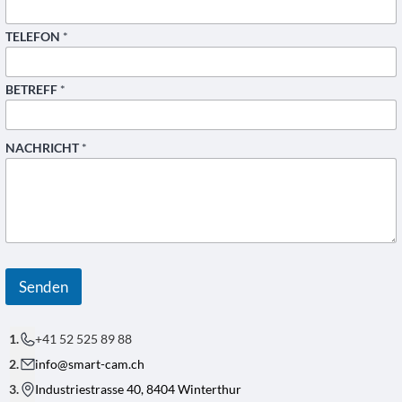
TELEFON
*
BETREFF
*
NACHRICHT
*
*
N
A
Senden
M
E
*
+41 52 525 89 88
info@smart-cam.ch
Industriestrasse 40, 8404 Winterthur