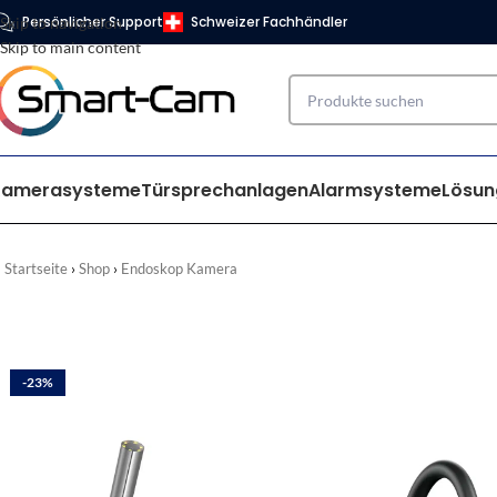
Persönlicher Support
Schweizer Fachhändler
Skip to navigation
Skip to main content
Kamerasysteme
Türsprechanlagen
Alarmsysteme
Lösun
Startseite
Shop
Endoskop Kamera
-23%