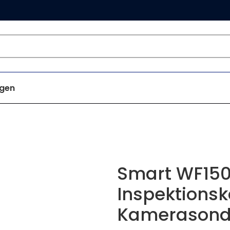
gen
Smart WF15
Inspektions
Kamerason