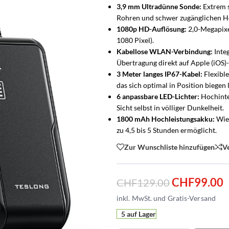
3,9 mm Ultradünne Sonde:
Extrem s
Rohren und schwer zugänglichen 
1080p HD-Auflösung:
2,0-Megapixe
1080 Pixel).
Kabellose WLAN-Verbindung:
Integ
Übertragung direkt auf Apple (iOS
3 Meter langes IP67-Kabel:
Flexible
das sich optimal in Position biegen l
6 anpassbare LED-Lichter:
Hochinte
Sicht selbst in völliger Dunkelheit.
1800 mAh Hochleistungsakku:
Wied
zu 4,5 bis 5 Stunden ermöglicht.
Zur Wunschliste hinzufügen
V
HNUNG & ZUBEHÖR
 & SETS
RATGEBER & LÖSUNGEN
PRIVAT & WOHNEN
MELDER & ZUBEHÖR
GEWERBE & ÖFFENTLICH
CHF
99.00
CHF
129.00
HIKVISION-PARTNER
KOMPLETTLÖSUNG
EINBR
Übersicht
Türsprechanlagen – Übersicht
Privatpersonen
Bewegungsmelder
Gewerbe & Industrie
Ihr Kamerasystem – saube
Wer klingelt? Seh
Welc
r abgestimmt
rs ganze Zuhause
Alles rund um die Türsprechanlage
Zuhause, Familie & Eigentum
erkennt Eindringlinge sofort
KMU, Retail, Lager & Produkt
geplant
sofort.
Ihre
Bestehende Klingel nachrüsten
Immobilien & Verwaltung
Tür- & Fensterkontakte
Gastronomie & Hotelleri
5 auf Lager
Sagen Sie uns, was Sie überwachen möch
Video-Türsprechanlage für
Funk-Al
um die Uhr
ofort startklar
bestehende Leitung weiternutzen
Mehrfamilienhaus & Türsprechanlagen
Alarm beim Öffnen
Restaurant, Bar & Hotel