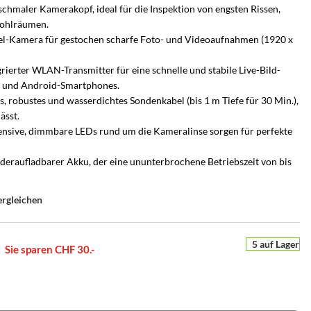
chmaler Kamerakopf, ideal für die Inspektion von engsten Rissen,
Hohlräumen.
l-Kamera für gestochen scharfe Foto- und Videoaufnahmen (1920 x
rierter WLAN-Transmitter für eine schnelle und stabile Live-Bild-
)- und Android-Smartphones.
s, robustes und wasserdichtes Sondenkabel (bis 1 m Tiefe für 30 Min.),
ässt.
nsive, dimmbare LEDs rund um die Kameralinse sorgen für perfekte
eraufladbarer Akku, der eine ununterbrochene Betriebszeit von bis
ergleichen
5 auf Lager
UCHSCHUTZ-BERATUNG
PERSÖNLICHE BERATUNG
Sie sparen CHF 30.-
r
en Sie es
he Alarmanlage passt zu
Nicht sicher, welche Lösung
ion
m Zuhause?
passt?
e
ten –
s Zuhause – mit Bild
armanlagen von Hikvision AX PRO – wir
Sagen Sie uns, was Sie schützen möchten – wir