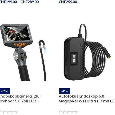
CHF
199.00
–
CHF
289.00
CHF
259.00
Ausführung Wählen
In Den Warenkorb
-20%
-45%
Endoskopkamera, 210°
Autofokus Endoskop 5.0
Drehbar 5.0 Zoll LCD-
Megapixel WiFi Ultra HD mit LE
Bildschirm, 32 GB TF-Karte
Licht, App-Steuerung, iPhone
und Android