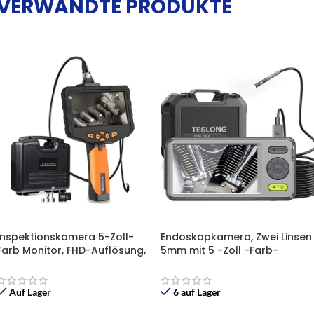
VERWANDTE PRODUKTE
Inspektionskamera 5-Zoll-
Endoskopkamera, Zwei Linsen
Farb Monitor, FHD-Auflösung,
5mm mit 5 -Zoll -Farb-
IP67 wasserdichte
Bildschirm, 6 LED-Licht, IP67
Wasserdichte , 32GB TF Karte,
Werkzeugkasten (5M)
Auf Lager
6 auf Lager