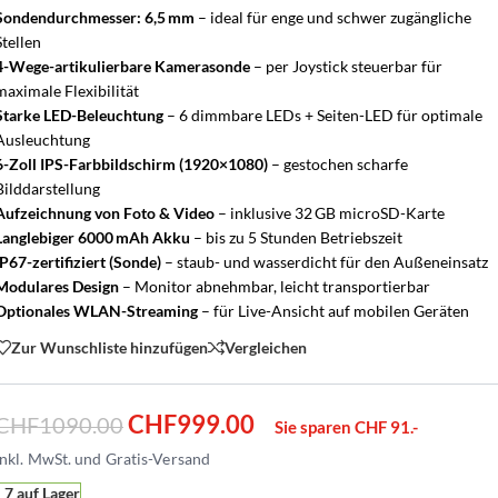
Sondendurchmesser: 6,5 mm
– ideal für enge und schwer zugängliche
Stellen
4-Wege-artikulierbare Kamerasonde
– per Joystick steuerbar für
maximale Flexibilität
Starke LED-Beleuchtung
– 6 dimmbare LEDs + Seiten-LED für optimale
Ausleuchtung
6-Zoll IPS-Farbbildschirm (1920×1080)
– gestochen scharfe
Bilddarstellung
Aufzeichnung von Foto & Video
– inklusive 32 GB microSD-Karte
Langlebiger 6000 mAh Akku
– bis zu 5 Stunden Betriebszeit
IP67-zertifiziert (Sonde)
– staub- und wasserdicht für den Außeneinsatz
Modulares Design
– Monitor abnehmbar, leicht transportierbar
Optionales WLAN-Streaming
– für Live-Ansicht auf mobilen Geräten
Zur Wunschliste hinzufügen
Vergleichen
CHF
999.00
CHF
1090.00
Sie sparen CHF 91.-
7 auf Lager