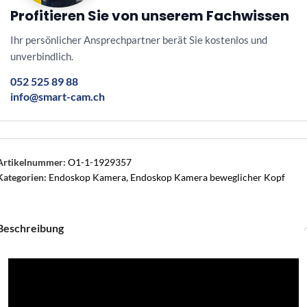
Profitieren Sie von unserem Fachwissen
Ihr persönlicher Ansprechpartner berät Sie kostenlos und
unverbindlich.
052 525 89 88
info@smart-cam.ch
Artikelnummer:
O1-1-1929357
Kategorien:
Endoskop Kamera
,
Endoskop Kamera beweglicher Kopf
Beschreibung