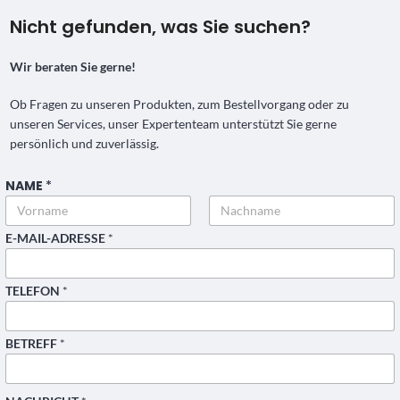
Nicht gefunden, was Sie suchen?
Wir beraten Sie gerne!
Ob Fragen zu unseren Produkten, zum Bestellvorgang oder zu
unseren Services, unser Expertenteam unterstützt Sie gerne
persönlich und zuverlässig.
NAME
*
Vorname
Nachname
N
E-MAIL-ADRESSE
*
A
M
E
TELEFON
*
L
A
Y
O
BETREFF
*
U
T