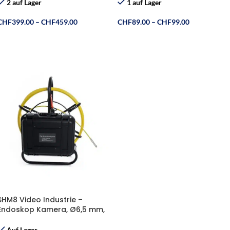
2 auf Lager
1 auf Lager
CHF
399.00
–
CHF
459.00
CHF
89.00
–
CHF
99.00
Ausführung Wählen
Ausführung Wählen
SHM8 Video Industrie –
Endoskop Kamera, Ø6,5 mm,
L=(120m 60m)
Auf Lager