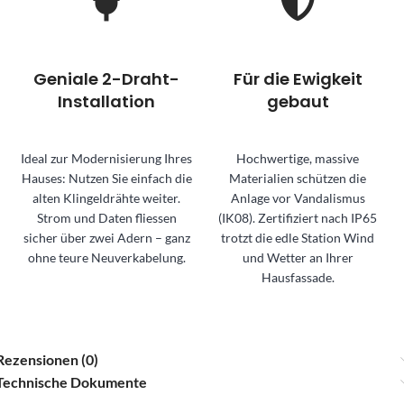
Geniale 2-Draht-
Für die Ewigkeit
Installation
gebaut
Ideal zur Modernisierung Ihres
Hochwertige, massive
Hauses: Nutzen Sie einfach die
Materialien schützen die
alten Klingeldrähte weiter.
Anlage vor Vandalismus
Strom und Daten fliessen
(IK08). Zertifiziert nach IP65
sicher über zwei Adern – ganz
trotzt die edle Station Wind
ohne teure Neuverkabelung.
und Wetter an Ihrer
Hausfassade.
Rezensionen (0)
Technische Dokumente