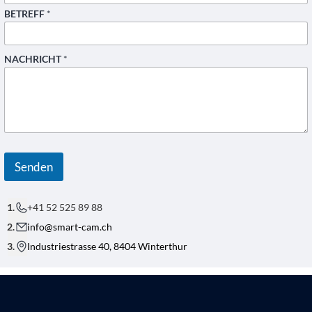
*
BETREFF
*
NACHRICHT
*
Senden
+41 52 525 89 88
info@smart-cam.ch
Industriestrasse 40, 8404 Winterthur