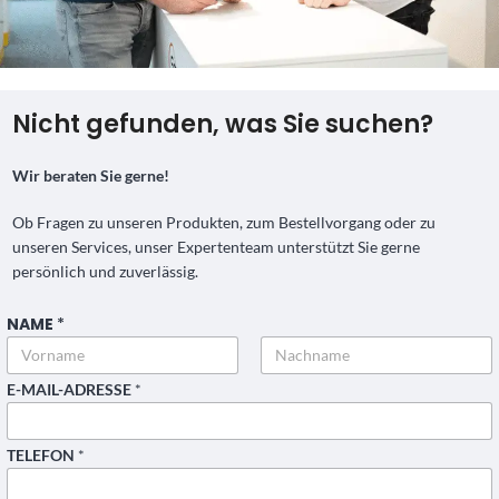
Nicht gefunden, was Sie suchen?
Wir beraten Sie gerne!
Ob Fragen zu unseren Produkten, zum Bestellvorgang oder zu
unseren Services, unser Expertenteam unterstützt Sie gerne
persönlich und zuverlässig.
NAME
*
Vorname
Nachname
B
E-MAIL-ADRESSE
*
E
T
R
TELEFON
*
E
F
F