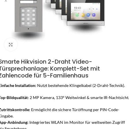
Zum Vergrössern klicken
Smarte Hikvision 2-Draht Video-
Türsprechanlage: Komplett-Set mit
Zahlencode für 5-Familienhaus
Einfache Installation:
Nutzt bestehende Klingelkabel (2-Draht-Technik).
Top-Bildqualität:
2 MP Kamera, 133° Weitwinkel & smarte IR-Nachtsicht
Zutrittskontrolle:
Ermöglicht die sichere Türöffnung per PIN-Code-
Eingabe.
App-Anbindung:
Integriertes WLAN im Monitor für weltweiten Zugriff
via Smartphone.