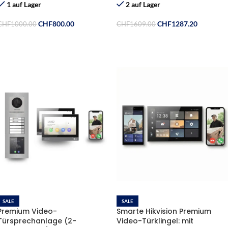
Fingerprint
1 auf Lager
2 auf Lager
CHF
800.00
CHF
1287.20
CHF
1000.00
CHF
1609.00
In Den Warenkorb
In Den Warenkorb
SALE
SALE
Premium Video-
Smarte Hikvision Premium
Türsprechanlage (2-
Video-Türklingel: mit