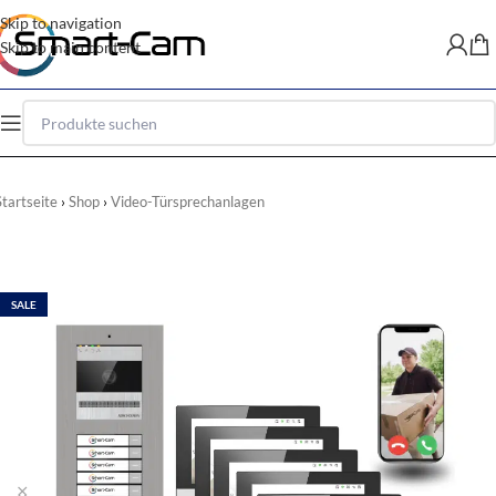
Skip to navigation
Skip to main content
Startseite
Shop
Video-Türsprechanlagen
SALE