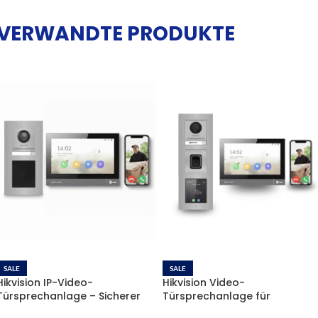
VERWANDTE PRODUKTE
SALE
SALE
Hikvision IP-Video-
Hikvision Video-
Türsprechanlage – Sicherer
Türsprechanlage für
Zutritt per Badge (RFID)
Einfamilienhaus mit Karte und