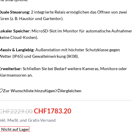
Duale Steuerung:
2 integrierte Relais ermöglichen das Öffnen von zwei
Türen (z. B. Haustür und Gartentor).
Lokaler Speicher:
MicroSD-Slot im Monitor für automatische Aufnahme
(keine Cloud-Kosten).
Massiv & Langlebig:
Außenstation mit höchster Schutzklasse gegen
Wetter (IP65) und Gewalteinwirkung (IK08).
Erweiterbar:
Schließen Sie bei Bedarf weitere Kameras, Monitore oder
Alarmsensoren an.
Zur Wunschliste hinzufügen
Vergleichen
CHF
1783.20
CHF
2229.00
Nicht auf Lager