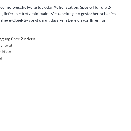
 technologische Herzstück der Außenstation. Speziell für die 2-
 liefert sie trotz minimaler Verkabelung ein gestochen scharfes
isheye-Objektiv
sorgt dafür, dass kein Bereich vor Ihrer Tür
agung über 2 Adern
isheye)
nktion
rd