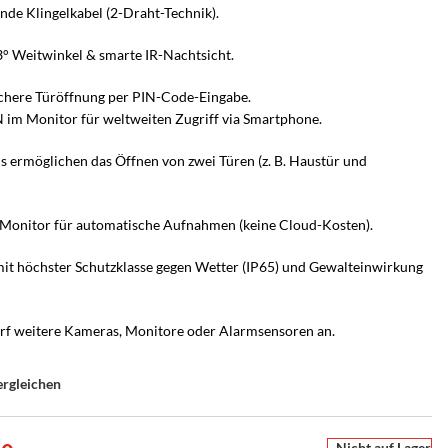
nde Klingelkabel (2-Draht-Technik).
 Weitwinkel & smarte IR-Nachtsicht.
ichere Türöffnung per PIN-Code-Eingabe.
 im Monitor für weltweiten Zugriff via Smartphone.
is ermöglichen das Öffnen von zwei Türen (z. B. Haustür und
Monitor für automatische Aufnahmen (keine Cloud-Kosten).
it höchster Schutzklasse gegen Wetter (IP65) und Gewalteinwirkung
arf weitere Kameras, Monitore oder Alarmsensoren an.
UCHSCHUTZ-BERATUNG
PERSÖNLICHE BERATUNG
r
en Sie es
he Alarmanlage passt zu
Nicht sicher, welche Lösung
ion
ergleichen
m Zuhause?
passt?
e
ten –
s Zuhause – mit Bild
armanlagen von Hikvision AX PRO – wir
Sagen Sie uns, was Sie schützen möchten – wir
Nicht auf Lager