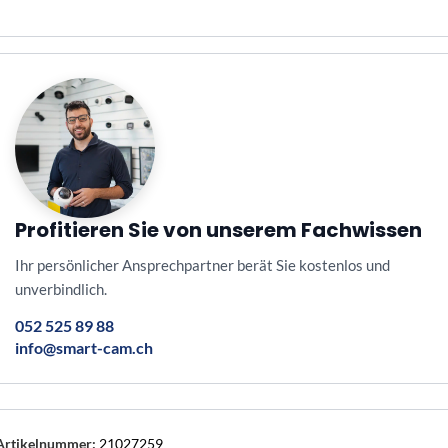
Profitieren Sie von unserem Fachwissen
Ihr persönlicher Ansprechpartner berät Sie kostenlos und
unverbindlich.
052 525 89 88
info@smart-cam.ch
Artikelnummer:
21027259