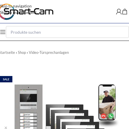
Skip to navigation
Skip to main content
Startseite
Shop
Video-Türsprechanlagen
SALE