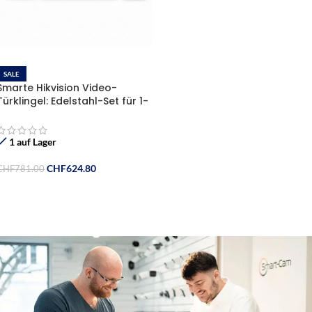
SALE
Smarte Hikvision Video-
Türklingel: Edelstahl-Set für 1-
Familienhaus mit App-
Steuerung & PoE“
1 auf Lager
CHF
624.80
CHF
781.00
In Den Warenkorb