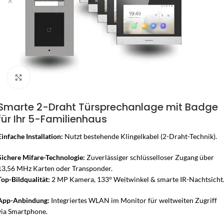
Zum Vergrössern klicken
Smarte 2-Draht Türsprechanlage mit Badge
für Ihr 5-Familienhaus
Einfache Installation:
Nutzt bestehende Klingelkabel (2-Draht-Technik).
Sichere Mifare-Technologie:
Zuverlässiger schlüsselloser Zugang über
13,56 MHz Karten oder Transponder.
Top-Bildqualität:
2 MP Kamera, 133° Weitwinkel & smarte IR-Nachtsicht
App-Anbindung:
Integriertes WLAN im Monitor für weltweiten Zugriff
via Smartphone.