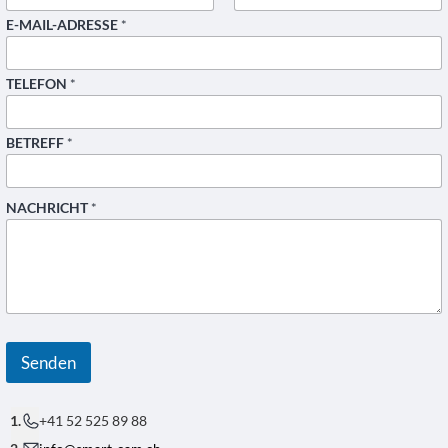
Vorname
Nachname
E-MAIL-ADRESSE
*
TELEFON
*
BETREFF
*
NACHRICHT
*
Senden
+41 52 525 89 88