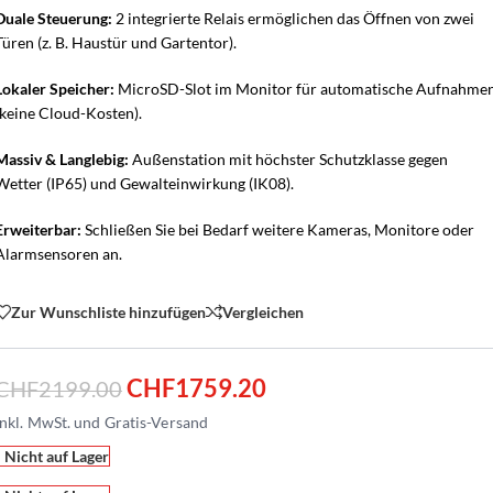
Duale Steuerung:
2 integrierte Relais ermöglichen das Öffnen von zwei
Türen (z. B. Haustür und Gartentor).
Lokaler Speicher:
MicroSD-Slot im Monitor für automatische Aufnahme
(keine Cloud-Kosten).
Massiv & Langlebig:
Außenstation mit höchster Schutzklasse gegen
Wetter (IP65) und Gewalteinwirkung (IK08).
Erweiterbar:
Schließen Sie bei Bedarf weitere Kameras, Monitore oder
Alarmsensoren an.
Zur Wunschliste hinzufügen
Vergleichen
CHF
1759.20
CHF
2199.00
Nicht auf Lager