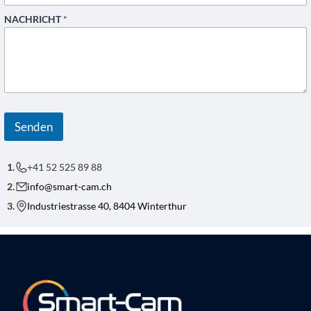
*
NACHRICHT
*
N
A
M
E
Senden
+41 52 525 89 88
info@smart-cam.ch
Industriestrasse 40, 8404 Winterthur