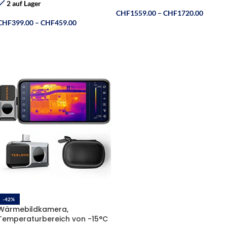
40m)
2 auf Lager
CHF
1559.00
–
CHF
1720.00
CHF
399.00
–
CHF
459.00
Ausführung Wählen
Ausführung Wählen
-42%
Wärmebildkamera,
Temperaturbereich von -15°C