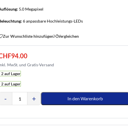
Auflösung:
5.0 Megapixel
Beleuchtung:
6 anpassbare Hochleistungs-LEDs
Zur Wunschliste hinzufügen
Vergleichen
CHF
94.00
2 auf Lager
2 auf Lager
-
+
In den Warenkorb