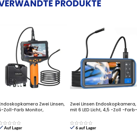
VERWANDTE PRODUKTE
Endoskopkamera Zwei Linsen,
Zwei Linsen Endoskopkamera,
5-Zoll-Farb Monitor,
mit 6 LED Licht, 4,5 -Zoll -Farb
Wasserdicht, mit 6 LEDs, 32G-
Bildschirm , IP67 wasserdichte
TF-Karte,
, 32GB TF Karte
Auf Lager
6 auf Lager