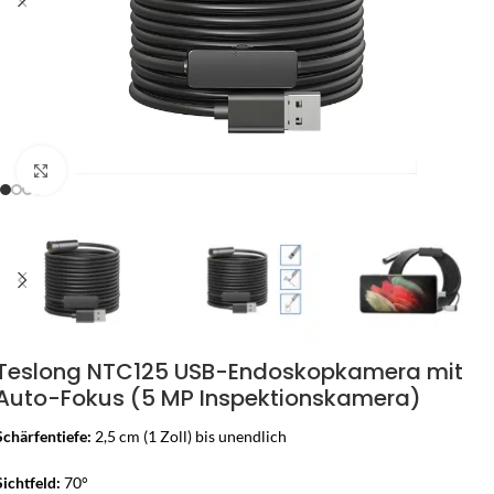
Zum Vergrössern klicken
Teslong NTC125 USB-Endoskopkamera mit
Auto-Fokus (5 MP Inspektionskamera)
Schärfentiefe:
2,5 cm (1 Zoll) bis unendlich
Sichtfeld:
70°