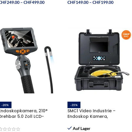
CHF
249.00
–
CHF
499.00
CHF
149.00
–
CHF
199.00
Ausführung Wählen
Ausführung Wählen
-20%
-35%
Endoskopkamera, 210°
SMC1 Video Industrie –
Drehbar 5.0 Zoll LCD-
Endoskop Kamera,
Bildschirm, 32 GB TF-Karte
selbstnivellierend, 512 Hz
Sender Ø23 mm, L=(20m 30m
Auf Lager