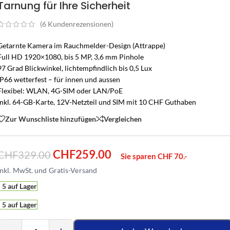
Tarnung für Ihre Sicherheit
(
6
Kundenrezensionen)
Getarnte Kamera im Rauchmelder-Design (Attrappe)
Full HD 1920×1080, bis 5 MP, 3,6 mm Pinhole
97 Grad Blickwinkel, lichtempfindlich bis 0,5 Lux
IP66 wetterfest – für innen und aussen
Flexibel: WLAN, 4G-SIM oder LAN/PoE
Inkl. 64-GB-Karte, 12V-Netzteil und SIM mit 10 CHF Guthaben
Zur Wunschliste hinzufügen
Vergleichen
CHF
259.00
CHF
329.00
Sie sparen CHF 70.-
5 auf Lager
5 auf Lager