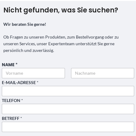
Nicht gefunden, was Sie suchen?
Wir beraten Sie gerne!
Ob Fragen zu unseren Produkten, zum Bestellvorgang oder zu
unseren Services, unser Expertenteam unterstützt Sie gerne
persönlich und zuverlässig.
NAME
*
N
A
C
H
Vorname
Nachname
E-MAIL-ADRESSE
*
R
I
C
H
TELEFON
*
T
B
E
T
BETREFF
*
R
E
F