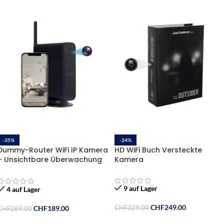
-35%
-24%
Dummy-Router WiFi IP Kamera
HD WiFi Buch Versteckte
– Unsichtbare Überwachung
Kamera
in perfekter Tarnung
9 auf Lager
4 auf Lager
CHF
249.00
CHF
189.00
CHF
329.00
CHF
289.00
In Den Warenkorb
In Den Warenkorb