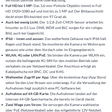
vermutet dahinter keine Überwachung.
Full HD bis 5 MP:
Das 3,6-mm-Pinhole-Objektiv nimmt in Full
HD 1920×1080 auf und löst bis zu 5 MP auf. Der Bildausschnitt
deckt einen Blickwinkel von 97 Grad ab.
Auch bei wenig Licht:
Der 1/2,8-Zoll-CMOS-Sensor arbeitet bis
hinunter zu 0,5 Lux. DNR, WDR und BLC sorgen für ein ruhiges
Bild, auch bei Gegenlicht.
IP66 – innen und aussen:
Das wetterfeste Gehäuse nach IP66 hält
Regen und Staub stand. Sie montieren die Kamera im Wohnraum
genauso wie unter dem Vordach oder im Eingangsbereich.
WLAN, 4G oder LAN/PoE:
Sie binden die Kamera per WLAN ein,
nutzen die beiliegende 4G-SIM für den mobilen Betrieb oder
verkabeln sie per Netzwerkkabel. Der Anschluss erfolgt als
Kabelpeitsche mit BNC, DC und RJ45.
Weltweiter Zugriff per App:
Über die kostenlose App (App Store)
sehen Sie den Live-Stream von unterwegs. Für die Verwaltung der
Aufnahmen liegt zusätzlich eine PC-Software bei.
Aufnahme auf 64-GB-Karte:
Die Aufnahmen landen auf der
internen 64-GB-Speicherkarte, die bereits im Gerät steckt.
Zwei Wege zum Strom:
Sie versorgen die Kamera wahlweise
über PoE (Netzwerkkabel) oder das mitgelieferte 12V-Netzteil.