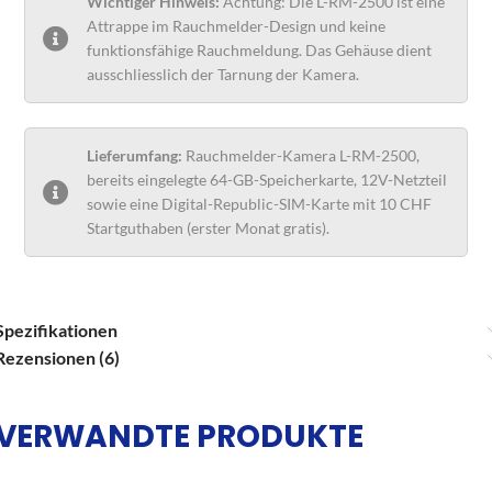
Wichtiger Hinweis:
Achtung: Die L-RM-2500 ist eine
Attrappe im Rauchmelder-Design und keine
funktionsfähige Rauchmeldung. Das Gehäuse dient
ausschliesslich der Tarnung der Kamera.
Lieferumfang:
Rauchmelder-Kamera L-RM-2500,
bereits eingelegte 64-GB-Speicherkarte, 12V-Netzteil
sowie eine Digital-Republic-SIM-Karte mit 10 CHF
Startguthaben (erster Monat gratis).
Spezifikationen
Rezensionen (6)
VERWANDTE PRODUKTE