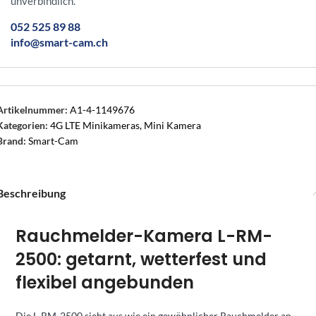
unverbindlich.
052 525 89 88
info@smart-cam.ch
Artikelnummer:
A1-4-1149676
Kategorien:
4G LTE Minikameras
,
Mini Kamera
Brand:
Smart-Cam
Beschreibung
Rauchmelder-Kamera L-RM-
2500: getarnt, wetterfest und
flexibel angebunden
Die L-RM-2500 sieht aus wie ein gewöhnlicher Rauchmelder an