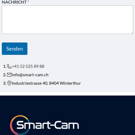
F
NACHRICHT
*
Senden
+41 52 525 89 88
info@smart-cam.ch
Industriestrasse 40, 8404 Winterthur