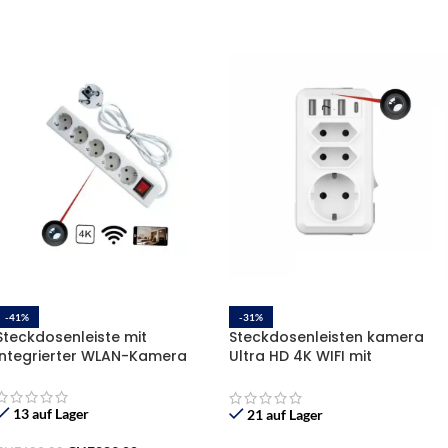
-41%
-31%
Steckdosenleiste mit
Steckdosenleisten kamera
integrierter WLAN-Kamera
Ultra HD 4K WIFI mit
Bewegungserkennung
13 auf Lager
21 auf Lager