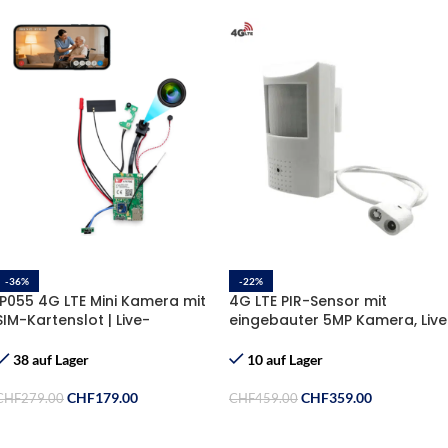
-36%
-22%
IP055 4G LTE Mini Kamera mit
4G LTE PIR-Sensor mit
SIM-Kartenslot | Live-
eingebauter 5MP Kamera, Live
Überwachung
Stream via APP, oder PC Client
Gratis 32GB Speicherkarte,
38 auf Lager
10 auf Lager
Gratis Sim-Karte
CHF
179.00
CHF
359.00
CHF
279.00
CHF
459.00
In Den Warenkorb
In Den Warenkorb