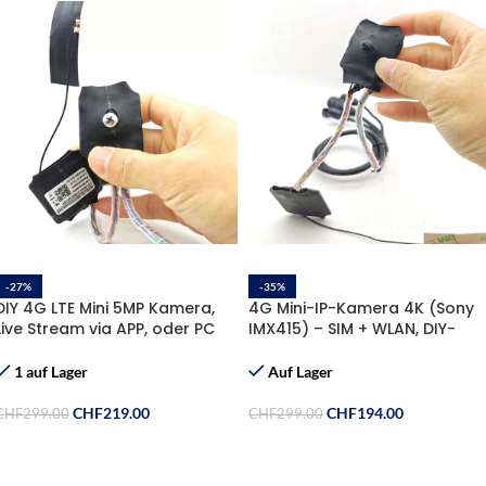
-27%
-35%
DIY 4G LTE Mini 5MP Kamera,
4G Mini-IP-Kamera 4K (Sony
Live Stream via APP, oder PC
IMX415) – SIM + WLAN, DIY-
Client, Gratis 32GB
Kameramodul
Speicherkarte, Gratis Sim-
1 auf Lager
Auf Lager
Karte
CHF
219.00
CHF
194.00
CHF
299.00
CHF
299.00
In Den Warenkorb
Ausführung Wählen