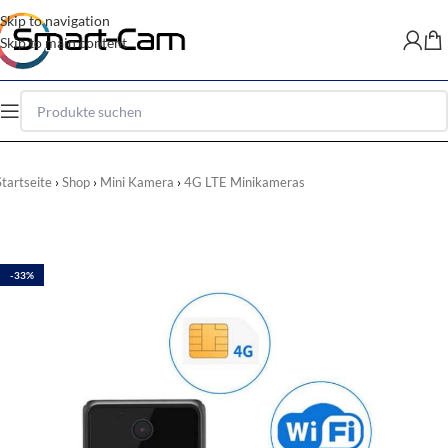
Skip to navigation
Skip to main content
Startseite
Shop
Mini Kamera
4G LTE Minikameras
-33%