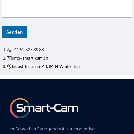
R
E
F
F
Senden
+41 52 525 89 88
info@smart-cam.ch
Industriestrasse 40, 8404 Winterthur
Ihr Schweizer Fachgeschäft für innovative