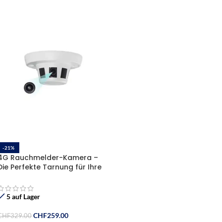
-21%
4G Rauchmelder-Kamera –
Die Perfekte Tarnung für Ihre
Sicherheit
5 auf Lager
CHF
259.00
CHF
329.00