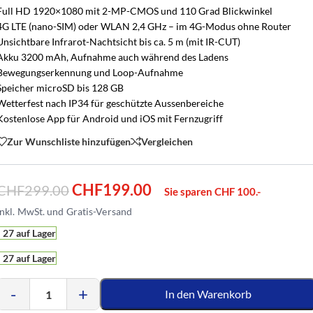
Full HD 1920×1080 mit 2-MP-CMOS und 110 Grad Blickwinkel
4G LTE (nano-SIM) oder WLAN 2,4 GHz – im 4G-Modus ohne Router
Unsichtbare Infrarot-Nachtsicht bis ca. 5 m (mit IR-CUT)
Akku 3200 mAh, Aufnahme auch während des Ladens
Bewegungserkennung und Loop-Aufnahme
Speicher microSD bis 128 GB
Wetterfest nach IP34 für geschützte Aussenbereiche
Kostenlose App für Android und iOS mit Fernzugriff
Zur Wunschliste hinzufügen
Vergleichen
CHF
199.00
CHF
299.00
Sie sparen CHF 100.-
27 auf Lager
27 auf Lager
-
+
In den Warenkorb