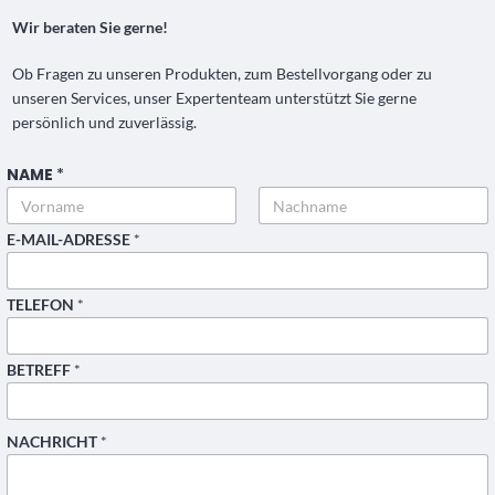
Wir beraten Sie gerne!
Ob Fragen zu unseren Produkten, zum Bestellvorgang oder zu
unseren Services, unser Expertenteam unterstützt Sie gerne
persönlich und zuverlässig.
NAME
*
Vorname
Nachname
E-MAIL-ADRESSE
*
T
TELEFON
*
E
L
E
BETREFF
*
F
O
N
*
NACHRICHT
*
B
E
T