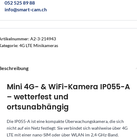
052 525 89 88
info@smart-cam.ch
Artikelnummer:
A2-3-214943
Kategorie:
4G LTE Minikameras
Beschreibung
Mini 4G- & WiFi-Kamera IP055-A
– wetterfest und
ortsunabhängig
Die IP055-A ist eine kompakte Überwachungskamera, die sich
nicht auf ein Netz festlegt: Sie verbindet sich wahlweise über 4G
LTE mit einer nano-SIM oder über WLAN im 2,4-GHz-Band.