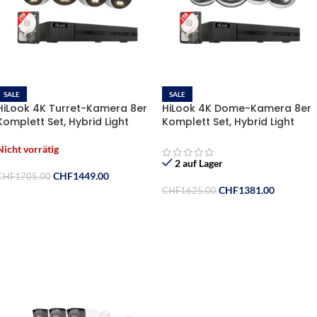
SALE
SALE
HiLook 4K Turret-Kamera 8er
HiLook 4K Dome-Kamera 8er
Komplett Set, Hybrid Light
Komplett Set, Hybrid Light
Nachtsicht Farbe & IR | KI
Nachtsicht Farbe & IR | KI
Person-/Fahrzeugerkennung,
Person-/Fahrzeugerkennung,
Nicht vorrätig
8CH NVR , 2TB HDD
8CH NVR , 2TB HDD
2 auf Lager
CHF
1449.00
CHF
1705.00
CHF
1381.00
CHF
1625.00
Weiterlesen
In Den Warenkorb