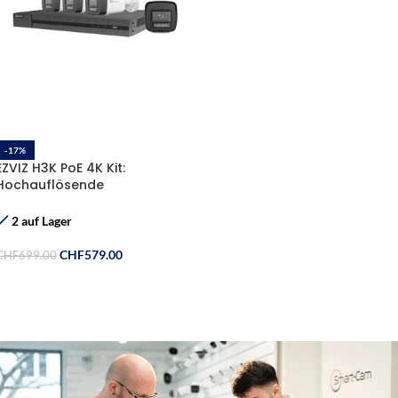
-17%
EZVIZ H3K PoE 4K Kit:
Hochauflösende
Sicherheitslösung mit KI-
Unterstützung
2 auf Lager
CHF
579.00
CHF
699.00
In Den Warenkorb