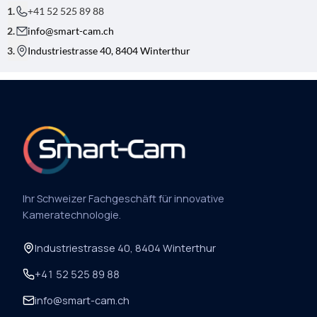
E
+41 52 525 89 88
N
A
info@smart-cam.ch
M
Industriestrasse 40, 8404 Winterthur
E
E
-
M
A
I
L
-
A
D
R
E
S
Ihr Schweizer Fachgeschäft für innovative
S
E
Kameratechnologie.
Industriestrasse 40, 8404 Winterthur
+41 52 525 89 88
info@smart-cam.ch