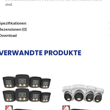
sind.
Spezifikationen
Rezensionen (0)
Download
VERWANDTE PRODUKTE