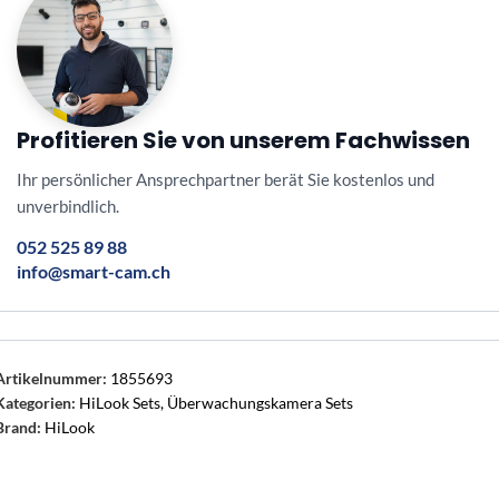
Profitieren Sie von unserem Fachwissen
Ihr persönlicher Ansprechpartner berät Sie kostenlos und
unverbindlich.
052 525 89 88
info@smart-cam.ch
Artikelnummer:
1855693
Kategorien:
HiLook Sets
,
Überwachungskamera Sets
Brand:
HiLook