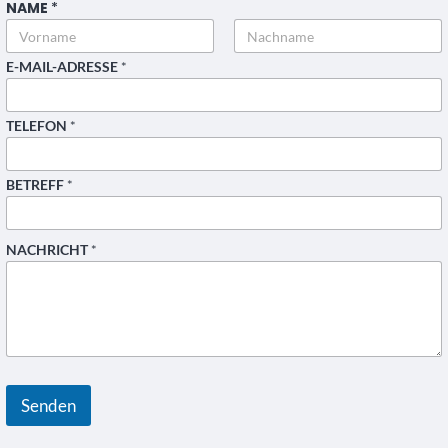
NAME
*
Vorname
Nachname
E-MAIL-ADRESSE
*
TELEFON
*
BETREFF
*
E
NACHRICHT
*
-
M
A
I
L
-
A
D
R
Senden
E
S
S