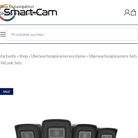
Skip to navigation
Skip to main content
Startseite
Shop
Überwachungskamerasysteme
Überwachungskamera Sets
HiLook Sets
SALE