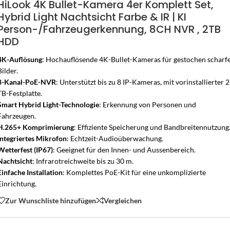
HiLook 4K Bullet-Kamera 4er Komplett Set,
Hybrid Light Nachtsicht Farbe & IR | KI
Person-/Fahrzeugerkennung, 8CH NVR , 2TB
HDD
4K-Auflösung
: Hochauflösende 4K-Bullet-Kameras für gestochen scharf
Bilder.
8-Kanal-PoE-NVR
: Unterstützt bis zu 8 IP-Kameras, mit vorinstallierter 2
TB-Festplatte.
Smart Hybrid Light-Technologie
: Erkennung von Personen und
Fahrzeugen.
H.265+ Komprimierung
: Effiziente Speicherung und Bandbreitennutzung
Integriertes Mikrofon
: Echtzeit-Audioüberwachung.
Wetterfest (IP67)
: Geeignet für den Innen- und Aussenbereich.
Nachtsicht
: Infrarotreichweite bis zu 30 m.
Einfache Installation
: Komplettes PoE-Kit für eine unkomplizierte
Einrichtung.
Zur Wunschliste hinzufügen
Vergleichen