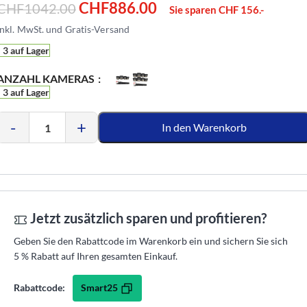
CHF
886.00
CHF
1042.00
Sie sparen CHF 156.-
3 auf Lager
ANZAHL KAMERAS
3 auf Lager
-
+
In den Warenkorb
Jetzt zusätzlich sparen und profitieren?
Geben Sie den Rabattcode im Warenkorb ein und sichern Sie sich
5 % Rabatt auf Ihren gesamten Einkauf.
Smart25
Rabattcode: