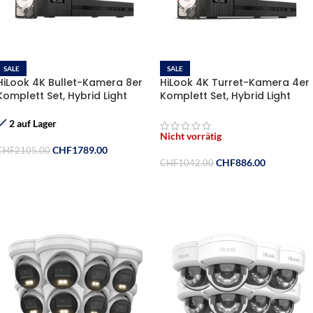
SALE
SALE
HiLook 4K Bullet-Kamera 8er
HiLook 4K Turret-Kamera 4er
Komplett Set, Hybrid Light
Komplett Set, Hybrid Light
Nachtsicht Farbe & IR | KI
Nachtsicht Farbe & IR | KI
Person-/Fahrzeugerkennung,
Person-/Fahrzeugerkennung,
2 auf Lager
8CH NVR , 2TB HDD +Aktive
8CH NVR , 2TB HDD
Nicht vorrätig
Abschreckung
CHF
1789.00
CHF
2105.00
CHF
886.00
CHF
1042.00
In Den Warenkorb
Weiterlesen