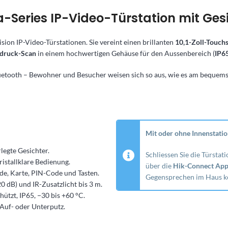
-Series IP-Video-Türstation mit Ge
ision IP-Video-Türstationen. Sie vereint einen brillanten
10,1-Zoll-Touch
bdruck-Scan
in einem hochwertigen Gehäuse für den Aussenbereich (
IP65
etooth – Bewohner und Besucher weisen sich so aus, wie es am bequemste
Mit oder ohne Innenstatio
legte Gesichter.
Schliessen Sie die Türsta
ristallklare Bedienung.
über die
Hik-Connect Ap
de, Karte, PIN-Code und Tasten.
Gegensprechen im Haus kom
 dB) und IR-Zusatzlicht bis 3 m.
ützt, IP65, −30 bis +60 °C.
 Auf- oder Unterputz.