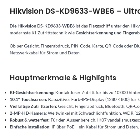
Hikvision DS-KD9633-WBE6 – Ultra
Die
Hikvision DS-KD9633-WBE6
ist das Flaggschiff unter den Hikv
modernste KI-Zutrittstechnik wie
Gesichtserkennung und Fingera
Ob per Gesicht, Fingerabdruck, PIN-Code, Karte, QR-Code oder Blu
Netzwerkkabel für Strom und Daten.
Hauptmerkmale & Highlights
KI-Gesichtserkennung:
Kontaktloser Zutritt für bis zu 10’000 hinter
10,1″ Touchscreen:
Kapazitives Farb-IPS-Display (1280 × 800) für k
Vielfältige Zutrittsarten:
Gesicht, Fingerabdruck, Bluetooth, QR-Co
2-MP-HD-Kamera:
Weitwinkel mit Schwachlichtfunktion, WDR (120
Robust & wetterfest:
Für den Aussenbereich, IK07 vandalismusgesch
Einfache Installation:
IP über PoE – ein Kabel für Strom und Daten,