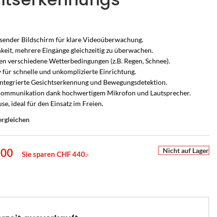
ender Bildschirm für klare Videoüberwachung.
eit, mehrere Eingänge gleichzeitig zu überwachen.
en verschiedene Wetterbedingungen (z.B. Regen, Schnee).
 für schnelle und unkomplizierte Einrichtung.
ntegrierte Gesichtserkennung und Bewegungsdetektion.
ommunikation dank hochwertigem Mikrofon und Lautsprecher.
e, ideal für den Einsatz im Freien.
ergleichen
Nicht auf Lager
.00
Sie sparen CHF 440.-
UCHSCHUTZ-BERATUNG
PERSÖNLICHE BERATUNG
r
en Sie es
he Alarmanlage passt zu
Nicht sicher, welche Lösung
ion
m Zuhause?
passt?
e
ten –
s Zuhause – mit Bild
armanlagen von Hikvision AX PRO – wir
Sagen Sie uns, was Sie schützen möchten – wir