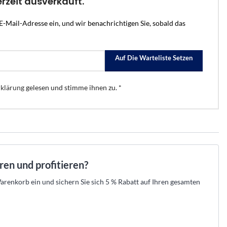
erzeit ausverkauft.
.
raht-Verkabelung und
 Ihr Set aus Zentrale, Meldern und Sirenen
empfehlen die passende Lösung und erstellen
n.
en.
Ihre Offerte zum Festpreis.
tahlschutz
den →
t beraten lassen →
Kostenlos beraten lassen →
E-Mail-Adresse ein, und wir benachrichtigen Sie, sobald das
r
er
eller Hikvision-Partner
★
Offizieller Hikvision-Partner
52 525 89 88
 aus der Schweiz · 052 525 89 88
Beratung aus der Schweiz · 052 525 89 88
Auf Die Warteliste Setzen
klärung
gelesen und stimme ihnen zu. *
→
→
→
n
egorie anzeigen
les aus dieser Kategorie anzeigen
aren und profitieren?
renkorb ein und sichern Sie sich 5 % Rabatt auf Ihren gesamten