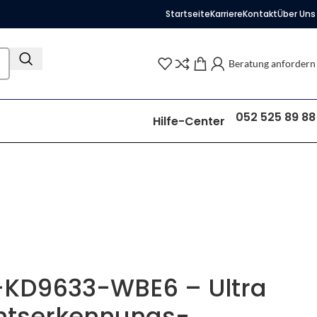
Startseite
Karriere
Kontakt
Über Uns
Beratung anfordern
052 525 89 88
Hilfe-Center
S-KD9633-WBE6 – Ultra
chtserkennungs-