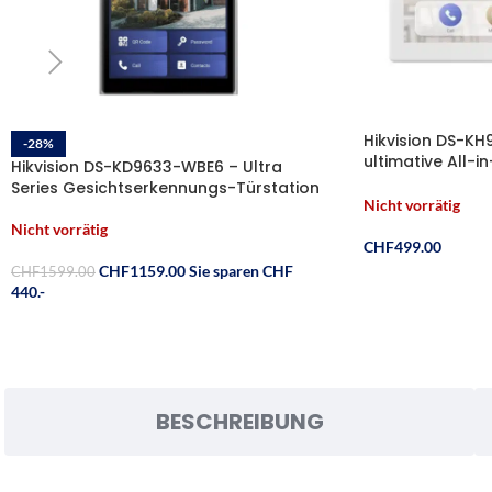
Hikvision DS-KH
-28%
ultimative All
Hikvision DS-KD9633-WBE6 – Ultra
Zentrale
Series Gesichtserkennungs-Türstation
Nicht vorrätig
Nicht vorrätig
CHF
499.00
CHF
1159.00
Sie sparen CHF
CHF
1599.00
440.-
BESCHREIBUNG