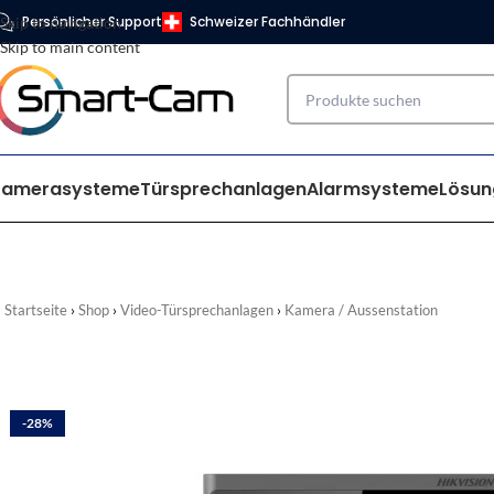
Persönlicher Support
Schweizer Fachhändler
Skip to navigation
Skip to main content
Kamerasysteme
Türsprechanlagen
Alarmsysteme
Lösun
Startseite
Shop
Video-Türsprechanlagen
Kamera / Aussenstation
-28%