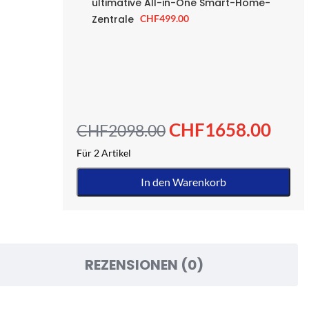
ultimative All-in-One Smart-Home-
Zentrale
CHF
499.00
CHF
1658.00
CHF
2098.00
Für 2 Artikel
In den Warenkorb
REZENSIONEN (0)