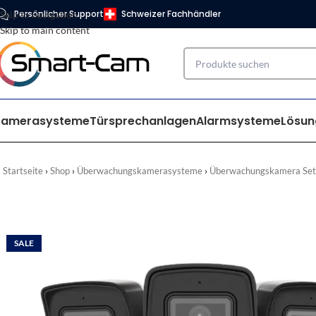
Persönlicher Support
Schweizer Fachhändler
Skip to navigation
Skip to main content
Kamerasysteme
Türsprechanlagen
Alarmsysteme
Lösun
Startseite
Shop
Überwachungskamerasysteme
Überwachungskamera Set
SALE