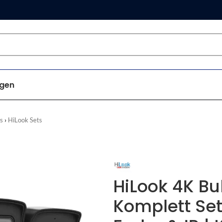
gen
s
HiLook Sets
HiLook 4K Bu
Komplett Set