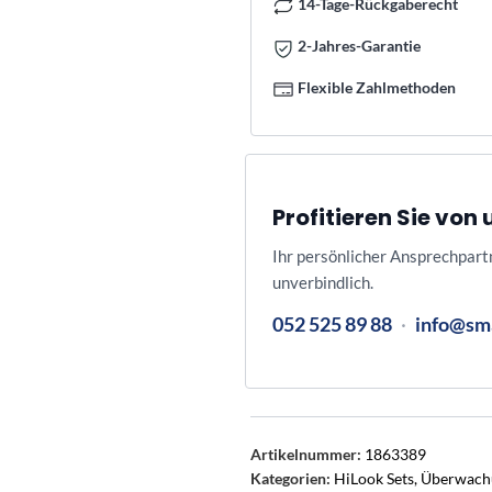
14-Tage-Rückgaberecht
2-Jahres-Garantie
Flexible Zahlmethoden
Profitieren Sie vo
Ihr persönlicher Ansprechpart
unverbindlich.
052 525 89 88
·
info@sm
Artikelnummer:
1863389
Kategorien:
HiLook Sets
,
Überwach