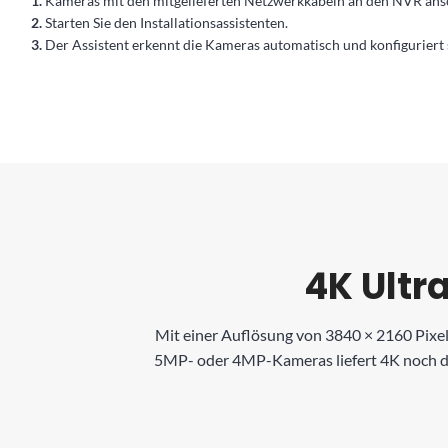
1.
Kameras mit den mitgelieferten Netzwerkkabeln an den NVR ans
2.
Starten Sie den Installationsassistenten.
3.
Der Assistent erkennt die Kameras automatisch und konfiguriert s
4K Ultr
Mit einer Auflösung von 3840 × 2160 Pixel
5MP- oder 4MP-Kameras liefert 4K noch deta