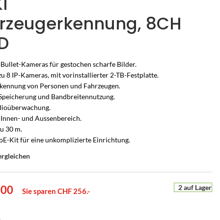
I
rzeugerkennung, 8CH
D
Bullet-Kameras für gestochen scharfe Bilder.
 zu 8 IP-Kameras, mit vorinstallierter 2-TB-Festplatte.
rkennung von Personen und Fahrzeugen.
e Speicherung und Bandbreitennutzung.
udioüberwachung.
n Innen- und Aussenbereich.
zu 30 m.
oE-Kit für eine unkomplizierte Einrichtung.
ergleichen
UCHSCHUTZ-BERATUNG
PERSÖNLICHE BERATUNG
r
en Sie es
he Alarmanlage passt zu
Nicht sicher, welche Lösung
ion
2 auf Lager
.00
Sie sparen CHF 256.-
m Zuhause?
passt?
e
ten –
s Zuhause – mit Bild
armanlagen von Hikvision AX PRO – wir
Sagen Sie uns, was Sie schützen möchten – wir