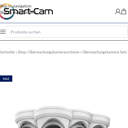
Skip to navigation
Skip to main content
Startseite
Shop
Überwachungskamerasysteme
Überwachungskamera Sets
SALE