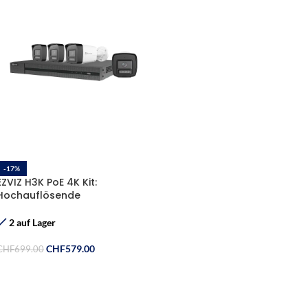
-17%
EZVIZ H3K PoE 4K Kit:
Hochauflösende
Sicherheitslösung mit KI-
Unterstützung
2 auf Lager
CHF
579.00
CHF
699.00
In Den Warenkorb