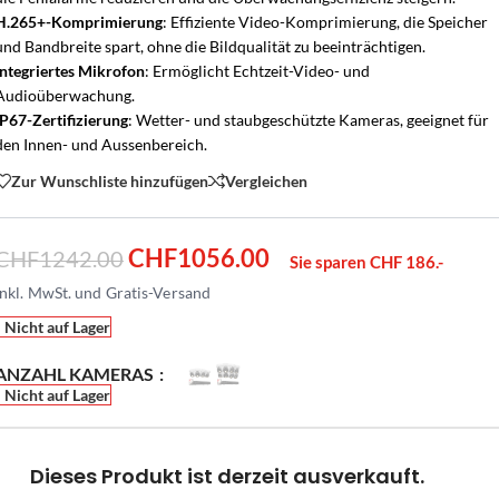
H.265+-Komprimierung
: Effiziente Video-Komprimierung, die Speicher
und Bandbreite spart, ohne die Bildqualität zu beeinträchtigen.
Integriertes Mikrofon
: Ermöglicht Echtzeit-Video- und
Audioüberwachung.
IP67-Zertifizierung
: Wetter- und staubgeschützte Kameras, geeignet für
den Innen- und Aussenbereich.
Zur Wunschliste hinzufügen
Vergleichen
CHF
1056.00
CHF
1242.00
Sie sparen CHF 186.-
Nicht auf Lager
ANZAHL KAMERAS
Nicht auf Lager
Dieses Produkt ist derzeit ausverkauft.