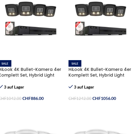
SALE
SALE
HiLook 4K Bullet-Kamera 4er
HiLook 4K Bullet-Kamera 4er
Komplett Set, Hybrid Light
Komplett Set, Hybrid Light
Nachtsicht Farbe & IR | KI
Nachtsicht Farbe & IR | KI
Person-/Fahrzeugerkennung,
Person-/Fahrzeugerkennung,
3 auf Lager
3 auf Lager
8CH NVR , 2TB HDD
8CH NVR , 2TB HDD +Aktive
Abschreckung
CHF
886.00
CHF
1056.00
CHF
1042.00
CHF
1242.00
In Den Warenkorb
In Den Warenkorb