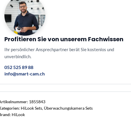
Profitieren Sie von unserem Fachwissen
Ihr persönlicher Ansprechpartner berät Sie kostenlos und
unverbindlich.
052 525 89 88
info@smart-cam.ch
Artikelnummer:
1855843
Kategorien:
HiLook Sets
,
Überwachungskamera Sets
Brand:
HiLook