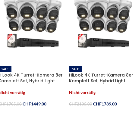
SALE
SALE
HiLook 4K Turret-Kamera 8er
HiLook 4K Turret-Kamera 8er
Komplett Set, Hybrid Light
Komplett Set, Hybrid Light
Nachtsicht Farbe & IR | KI
Nachtsicht Farbe & IR | KI
Person-/Fahrzeugerkennung,
Person-/Fahrzeugerkennung,
Nicht vorrätig
Nicht vorrätig
8CH NVR , 2TB HDD
8CH NVR , 2TB HDD +Aktive
Abschreckung
CHF
1449.00
CHF
1789.00
CHF
1705.00
CHF
2105.00
Weiterlesen
Weiterlesen