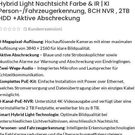
Hybrid Light Nachtsicht Farbe & IR | KI
Person-/Fahrzeugerkennung, 8CH NVR , 2TB
HDD +Aktive Abschreckung
(
1
Kundenrezension)
8-Megapixel-Auflösung
: Hochauflösende Kameras mit einer maximalen
Auflösung von 3840 × 2160 für klare Bildqualität.
Aktive Abschreckung
– Blaue und rote Stroboskoplichter sowie
akustische Alarme zur Warnung und Abschreckung von Eindringlingen.
Zwei-Wege-Audio
– Integriertes Mikrofon und Lautsprecher für
Echtzeitkommunikation.
Komplettes PoE-Kit
: Einfache Installation mit Power over Ethernet,
welches Stromversorgung und Datenübertragung über ein einziges Kabel
ermöglicht.
8-Kanal-PoE-NVR
: Unterstützt 4K-Videoausgabe und verfügt über eine
vorinstallierte 2 TB Festplatte, erweiterbar bis zu 8 TB.
Smart Hybrid Light-Technologie
: Optimale Bildqualität bei
unterschiedlichen Lichtverhältnissen, einschliesslich Nachtsicht.
Personen- und Fahrzeugerkennung
: Intelligente Erkennungstechnologien
die Fehlalarme reduzieren und die Überwachungseffizienz steigern.