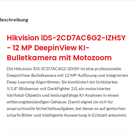
Beschreibung
Hikvision iDS-2CD7AC6G2-IZHSY
- 12 MP DeepinView KI-
Bulletkamera mit Motozoom
Die Hikvision iDS-2CD7AC6G2-IZHSY ist eine professionelle
DeepinView-Bulletkamera mit 12 MP Auflösung und integrierten
Deep-Learning-Algorithmen. Sie kombiniert ein lichtstarkes
1/1.8″-Bildsensor mit DarkFighter 2.0, ein motorisiertes
Varifokal-Objektiv und leistungsfähige KI-Analysen in einem
witterungsbeständigen Gehäuse. Damit eignet sie sich für
anspruchsvolle Sicherheitsaufgaben, bei denen es auf gestochen
scharfe Bilder und intelligente Auswertung in Echtzeit ankommt.