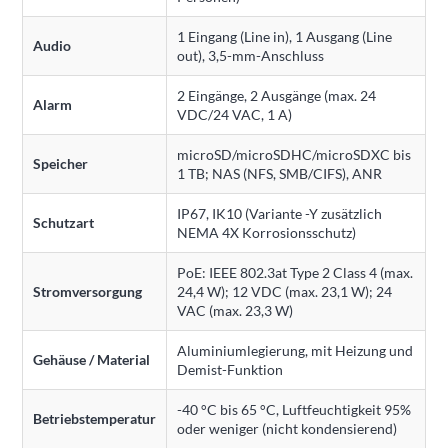
1 Eingang (Line in), 1 Ausgang (Line
Audio
out), 3,5-mm-Anschluss
2 Eingänge, 2 Ausgänge (max. 24
Alarm
VDC/24 VAC, 1 A)
microSD/microSDHC/microSDXC bis
Speicher
1 TB; NAS (NFS, SMB/CIFS), ANR
IP67, IK10 (Variante -Y zusätzlich
Schutzart
NEMA 4X Korrosionsschutz)
PoE: IEEE 802.3at Type 2 Class 4 (max.
Stromversorgung
24,4 W); 12 VDC (max. 23,1 W); 24
VAC (max. 23,3 W)
Aluminiumlegierung, mit Heizung und
Gehäuse / Material
Demist-Funktion
-40 °C bis 65 °C, Luftfeuchtigkeit 95%
Betriebstemperatur
oder weniger (nicht kondensierend)