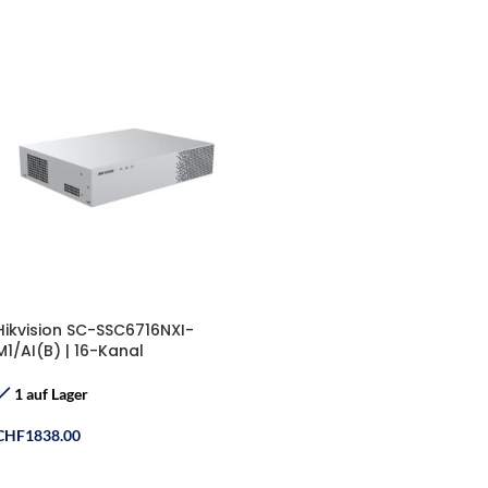
Hikvision SC-SSC6716NXI-
M1/AI(B) | 16-Kanal
DeepinMind Edge Server
1 auf Lager
CHF
1838.00
In Den Warenkorb