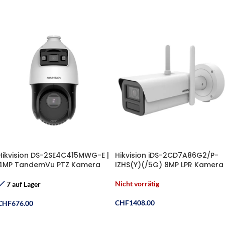
Hikvision DS-2SE4C415MWG-E |
Hikvision iDS-2CD7A86G2/P-
4MP TandemVu PTZ Kamera
IZHS(Y)(/5G) 8MP LPR Kamera
Nicht vorrätig
7 auf Lager
CHF
1408.00
CHF
676.00
Weiterlesen
In Den Warenkorb