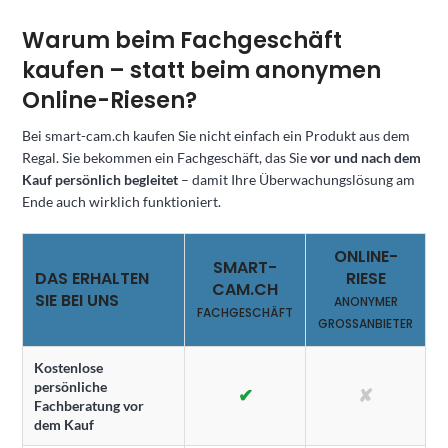
Warum beim Fachgeschäft
kaufen – statt beim anonymen
Online-Riesen?
Bei smart-cam.ch kaufen Sie nicht einfach ein Produkt aus dem
Regal. Sie bekommen ein Fachgeschäft, das Sie
vor und nach dem
Kauf persönlich begleitet
– damit Ihre Überwachungslösung am
Ende auch wirklich funktioniert.
ONLINE-
SMART-
DAS ERHALTEN
RIESE
CAM.CH
SIE BEI UNS
ANONYMER
FACHGESCHÄFT
GROSSANBIETER
Kostenlose
persönliche
✔
✘
Fachberatung vor
dem Kauf