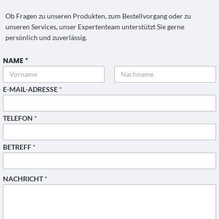
Ob Fragen zu unseren Produkten, zum Bestellvorgang oder zu
unseren Services, unser Expertenteam unterstützt Sie gerne
persönlich und zuverlässig.
NAME
*
*
E
-
M
Vorname
Nachname
E-MAIL-ADRESSE
*
A
I
L
-
TELEFON
*
A
D
R
E
BETREFF
*
S
S
E
E
NACHRICHT
*
-
M
A
I
L