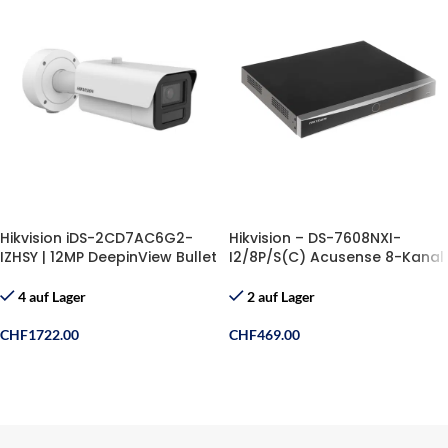
Hikvision iDS-2CD7AC6G2-
Hikvision – DS-7608NXI-
IZHSY | 12MP DeepinView Bullet
I2/8P/S(C) Acusense 8-Kanal
Kamera
PoE NVR
4 auf Lager
2 auf Lager
CHF
1722.00
CHF
469.00