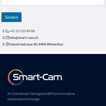
-
A
D
R
Senden
E
S
S
E
+41 52 525 89 88
info@smart-cam.ch
Industriestrasse 40, 8404 Winterthur
Ihr Schweizer Fachgeschäft für innovative
Kameratechnologie.