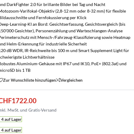
und DarkFighter 2.0 für brillante Bilder bei Tag und Nacht
Motozoom-Varifokal-Objektiv (2,8-12 mm oder 8-32 mm) für flexible
Bildausschnitte und Fernfokussierung per Klick
Deep-Learning-KI an Bord: Gesichtserfassung, Gesichtsvergleich (bis
150’000 Gesichter), Personenzählung und Warteschlangen-Analyse
Perimeterschutz mit Mensch-/Fahrzeug-Klassifizierung sowie Heatmap
und Helm-Erkennung für industrielle Sicherheit
120 dB WDR, IR-Reichweite bis 100 m und Smart Supplement Light für
schwierigste Lichtverhältnisse
Robustes Aluminium-Gehäuse mit IP67 und IK10, PoE+ (802.3at) und
microSD bis 1 TB
Zur Wunschliste hinzufügen
Vergleichen
CHF
1722.00
4 auf Lager
4 auf Lager