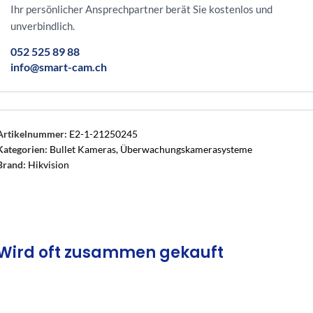
Ihr persönlicher Ansprechpartner berät Sie kostenlos und
unverbindlich.
052 525 89 88
info@smart-cam.ch
Artikelnummer:
E2-1-21250245
Kategorien:
Bullet Kameras
,
Überwachungskamerasysteme
Brand:
Hikvision
Wird oft zusammen gekauft