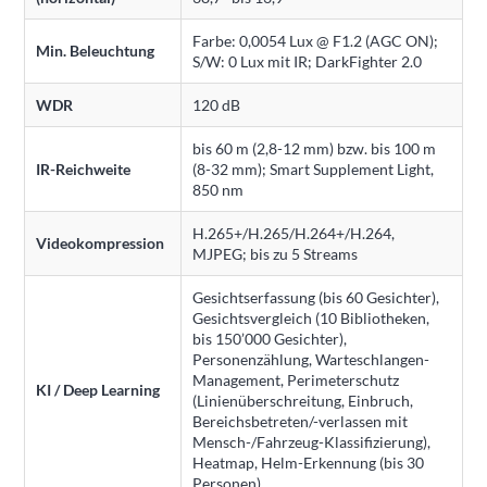
Farbe: 0,0054 Lux @ F1.2 (AGC ON);
Min. Beleuchtung
S/W: 0 Lux mit IR; DarkFighter 2.0
WDR
120 dB
bis 60 m (2,8-12 mm) bzw. bis 100 m
IR-Reichweite
(8-32 mm); Smart Supplement Light,
850 nm
H.265+/H.265/H.264+/H.264,
Videokompression
MJPEG; bis zu 5 Streams
Gesichtserfassung (bis 60 Gesichter),
Gesichtsvergleich (10 Bibliotheken,
bis 150’000 Gesichter),
Personenzählung, Warteschlangen-
Management, Perimeterschutz
KI / Deep Learning
(Linienüberschreitung, Einbruch,
Bereichsbetreten/-verlassen mit
Mensch-/Fahrzeug-Klassifizierung),
Heatmap, Helm-Erkennung (bis 30
Personen)