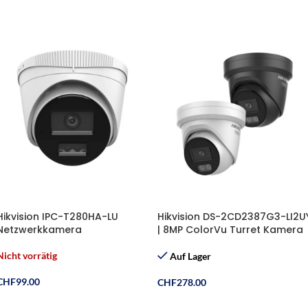
Hikvision IPC-T280HA-LU
Hikvision DS-2CD2387G3-LI2U
Netzwerkkamera
| 8MP ColorVu Turret Kamera
Nicht vorrätig
Auf Lager
CHF
99.00
CHF
278.00
Weiterlesen
Ausführung Wählen