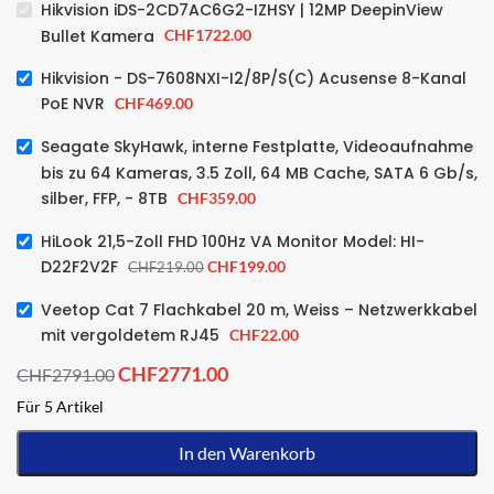
Hikvision iDS-2CD7AC6G2-IZHSY | 12MP DeepinView
Bullet Kamera
CHF
1722.00
Hikvision - DS-7608NXI-I2/8P/S(C) Acusense 8-Kanal
PoE NVR
CHF
469.00
Seagate SkyHawk, interne Festplatte, Videoaufnahme
bis zu 64 Kameras, 3.5 Zoll, 64 MB Cache, SATA 6 Gb/s,
silber, FFP, - 8TB
CHF
359.00
HiLook 21,5-Zoll FHD 100Hz VA Monitor Model: HI-
D22F2V2F
CHF
199.00
CHF
219.00
Veetop Cat 7 Flachkabel 20 m, Weiss – Netzwerkkabel
mit vergoldetem RJ45
CHF
22.00
CHF
2771.00
CHF
2791.00
Für 5 Artikel
In den Warenkorb