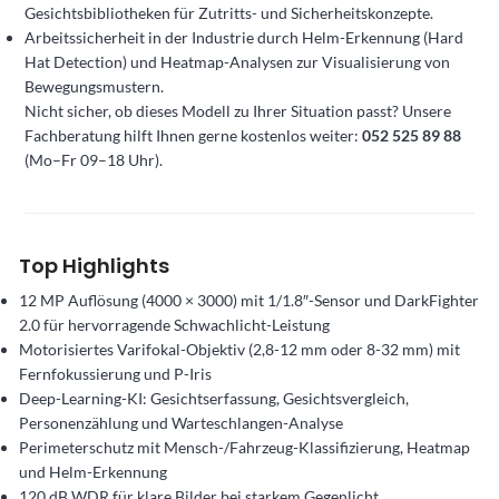
Gesichtsbibliotheken für Zutritts- und Sicherheitskonzepte.
Arbeitssicherheit in der Industrie durch Helm-Erkennung (Hard
Hat Detection) und Heatmap-Analysen zur Visualisierung von
Bewegungsmustern.
Nicht sicher, ob dieses Modell zu Ihrer Situation passt? Unsere
Fachberatung hilft Ihnen gerne kostenlos weiter:
052 525 89 88
(Mo–Fr 09–18 Uhr).
Top Highlights
12 MP Auflösung (4000 × 3000) mit 1/1.8″-Sensor und DarkFighter
2.0 für hervorragende Schwachlicht-Leistung
Motorisiertes Varifokal-Objektiv (2,8-12 mm oder 8-32 mm) mit
Fernfokussierung und P-Iris
Deep-Learning-KI: Gesichtserfassung, Gesichtsvergleich,
Personenzählung und Warteschlangen-Analyse
Perimeterschutz mit Mensch-/Fahrzeug-Klassifizierung, Heatmap
und Helm-Erkennung
120 dB WDR für klare Bilder bei starkem Gegenlicht