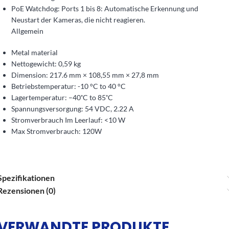
PoE Watchdog: Ports 1 bis 8: Automatische Erkennung und
Neustart der Kameras, die nicht reagieren.
Allgemein
Metal material
Nettogewicht: 0,59 kg
Dimension: 217.6 mm × 108,55 mm × 27,8 mm
Betriebstemperatur: -10 °C to 40 °C
Lagertemperatur: –40˚C to 85˚C
Spannungsversorgung: 54 VDC, 2.22 A
Stromverbrauch Im Leerlauf: <10 W
Max Stromverbrauch: 120W
Spezifikationen
Rezensionen (0)
VERWANDTE PRODUKTE