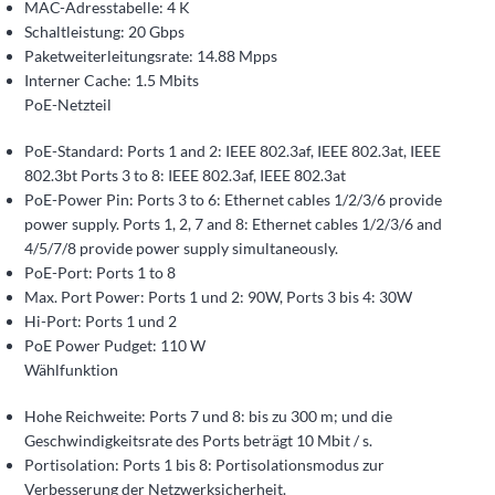
MAC-Adresstabelle: 4 K
Schaltleistung: 20 Gbps
Paketweiterleitungsrate: 14.88 Mpps
Interner Cache: 1.5 Mbits
PoE-Netzteil
PoE-Standard: Ports 1 and 2: IEEE 802.3af, IEEE 802.3at, IEEE
802.3bt Ports 3 to 8: IEEE 802.3af, IEEE 802.3at
PoE-Power Pin: Ports 3 to 6: Ethernet cables 1/2/3/6 provide
power supply. Ports 1, 2, 7 and 8: Ethernet cables 1/2/3/6 and
4/5/7/8 provide power supply simultaneously.
PoE-Port: Ports 1 to 8
Max. Port Power: Ports 1 und 2: 90W, Ports 3 bis 4: 30W
Hi-Port: Ports 1 und 2
PoE Power Pudget: 110 W
Wählfunktion
Hohe Reichweite: Ports 7 und 8: bis zu 300 m; und die
Geschwindigkeitsrate des Ports beträgt 10 Mbit / s.
Portisolation: Ports 1 bis 8: Portisolationsmodus zur
Verbesserung der Netzwerksicherheit.