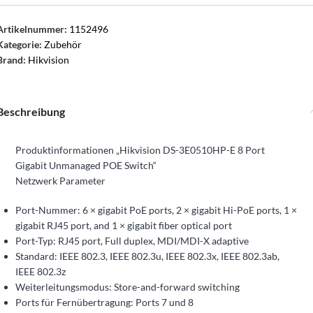
Artikelnummer:
1152496
Kategorie:
Zubehör
Brand:
Hikvision
Beschreibung
Produktinformationen „Hikvision DS-3E0510HP-E 8 Port
Gigabit Unmanaged POE Switch“
Netzwerk Parameter
Port-Nummer: 6 × gigabit PoE ports, 2 × gigabit Hi-PoE ports, 1 ×
gigabit RJ45 port, and 1 × gigabit fiber optical port
Port-Typ: RJ45 port, Full duplex, MDI/MDI-X adaptive
Standard: IEEE 802.3, IEEE 802.3u, IEEE 802.3x, IEEE 802.3ab,
IEEE 802.3z
Weiterleitungsmodus: Store-and-forward switching
Ports für Fernübertragung: Ports 7 und 8