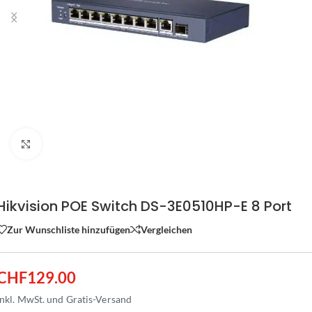
Zum Vergrössern klicken
Hikvision POE Switch DS-3E0510HP-E 8 Port
Zur Wunschliste hinzufügen
Vergleichen
CHF
129.00