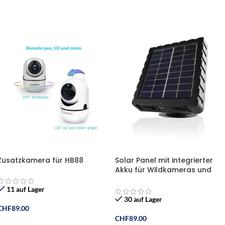
In Den Warenkorb
In Den Warenkorb
Zusatzkamera für HB88
Solar Panel mit integrierter
Akku für Wildkameras und
andere 12V Elektronik Geräte
11 auf Lager
30 auf Lager
CHF
89.00
CHF
89.00
In Den Warenkorb