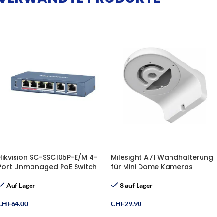
Hikvision SC-SSC105P-E/M 4-
Milesight A71 Wandhalterung
Port Unmanaged PoE Switch
für Mini Dome Kameras
Auf Lager
8 auf Lager
CHF
64.00
CHF
29.90