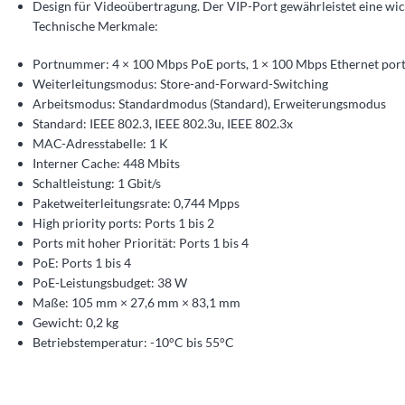
Design für Videoübertragung. Der VIP-Port gewährleistet eine wi
Technische Merkmale:
Portnummer: 4 × 100 Mbps PoE ports, 1 × 100 Mbps
Ethernet
por
Weiterleitungsmodus: Store-and-Forward-Switching
Arbeitsmodus: Standardmodus (Standard), Erweiterungsmodus
Standard: IEEE 802.3, IEEE 802.3u, IEEE 802.3x
MAC-Adresstabelle: 1 K
Interner Cache: 448 Mbits
Schaltleistung: 1 Gbit/s
Paketweiterleitungsrate: 0,744 Mpps
High priority ports: Ports 1 bis 2
Ports mit hoher Priorität: Ports 1 bis 4
PoE: Ports 1 bis 4
PoE-Leistungsbudget: 38 W
Maße: 105 mm × 27,6 mm × 83,1 mm
Gewicht: 0,2 kg
Betriebstemperatur: -10°C bis 55°C