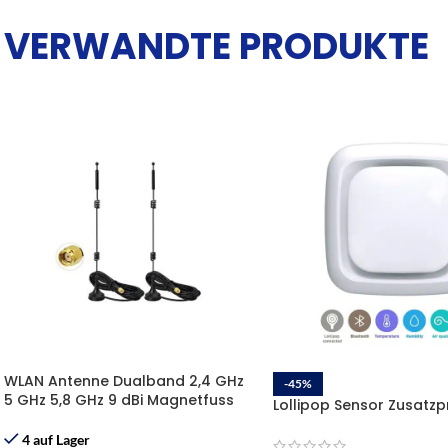
VERWANDTE PRODUKTE
WLAN Antenne Dualband 2,4 GHz
-45%
5 GHz 5,8 GHz 9 dBi Magnetfuss
Lollipop Sensor Zusatz
MIMO RP-SMA-Stecker Antenne
4 auf Lager