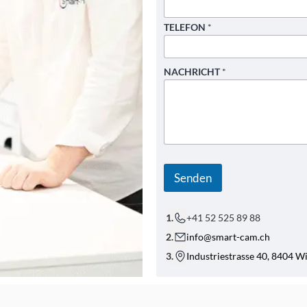
TELEFON
*
NACHRICHT
*
*
*
E
Senden
-
M
A
+41 52 525 89 88
I
L
info@smart-cam.ch
-
A
Industriestrasse 40, 8404 W
D
R
E
S