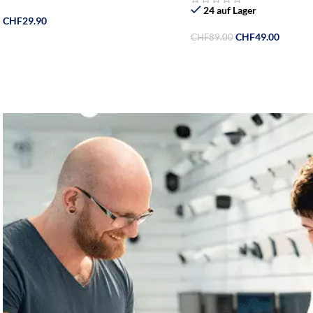
24 auf Lager
CHF
29.90
CHF
49.00
CHF
89.00
In Den Warenkorb
In Den Warenkorb