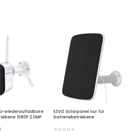
a-wiederaufladbare
EZVIZ Solarpanel nur für
riebene 1080P 2.0MP
batteriebetriebene
oor-Sicherheits-
Überwachungskameras,
P-Kamera
wasserdicht, verstellbare
g