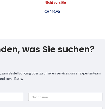
Halterung,
Nicht vorrätig
CHF
49.90
Weiterlesen
nden, was Sie suchen?
 zum Bestellvorgang oder zu unseren Services, unser Expertenteam
und zuverlässig.
Nachname