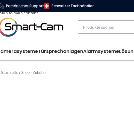
Persönlicher Support
Schweizer Fachhändler
Skip to navigation
Skip to main content
Kamerasysteme
Türsprechanlagen
Alarmsysteme
Lösun
Startseite
Shop
Zubehör