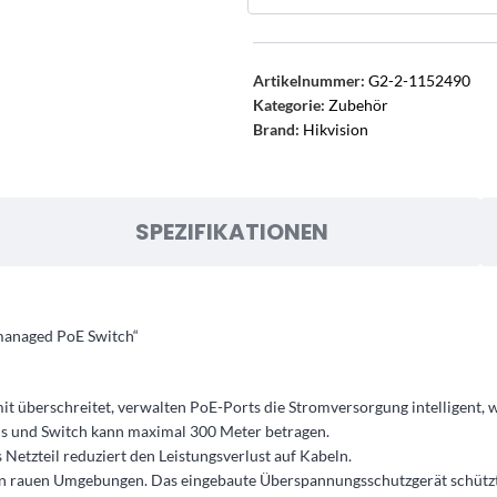
Artikelnummer:
G2-2-1152490
Kategorie:
Zubehör
Brand:
Hikvision
SPEZIFIKATIONEN
managed PoE Switch“
 überschreitet, verwalten PoE-Ports die Stromversorgung intelligent, 
Cs und Switch kann maximal 300 Meter betragen.
 Netzteil reduziert den Leistungsverlust auf Kabeln.
n rauen Umgebungen. Das eingebaute Überspannungsschutzgerät schützt d