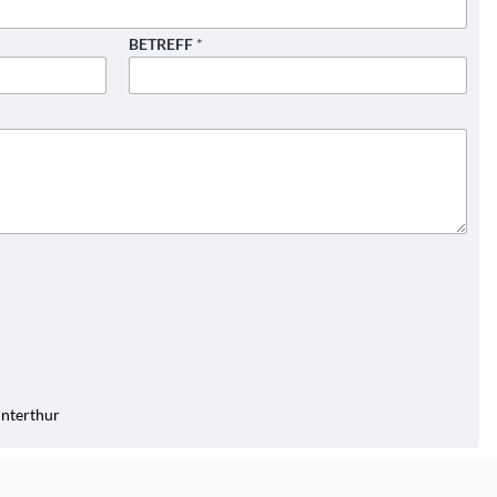
BETREFF
*
interthur