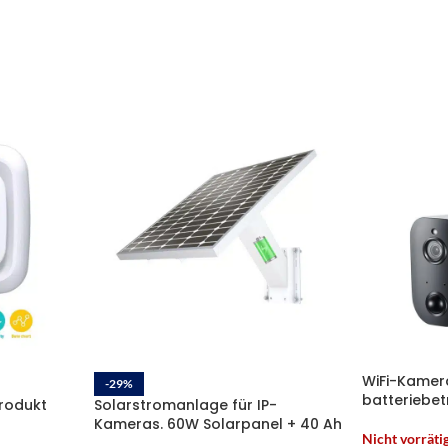
WiFi-Kamer
-29%
batteriebet
produkt
Solarstromanlage für IP-
Full HD Ind
Kameras. 60W Solarpanel + 40 Ah
Wireless-I
Nicht vorräti
Lithiumbatterie