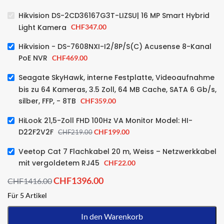
Hikvision DS-2CD36167G3T-LIZSU| 16 MP Smart Hybrid
Light Kamera
CHF
347.00
Hikvision - DS-7608NXI-I2/8P/S(C) Acusense 8-Kanal
PoE NVR
CHF
469.00
Seagate SkyHawk, interne Festplatte, Videoaufnahme
bis zu 64 Kameras, 3.5 Zoll, 64 MB Cache, SATA 6 Gb/s,
silber, FFP, - 8TB
CHF
359.00
HiLook 21,5-Zoll FHD 100Hz VA Monitor Model: HI-
D22F2V2F
CHF
199.00
CHF
219.00
Veetop Cat 7 Flachkabel 20 m, Weiss – Netzwerkkabel
mit vergoldetem RJ45
CHF
22.00
CHF
1396.00
CHF
1416.00
Für 5 Artikel
In den Warenkorb