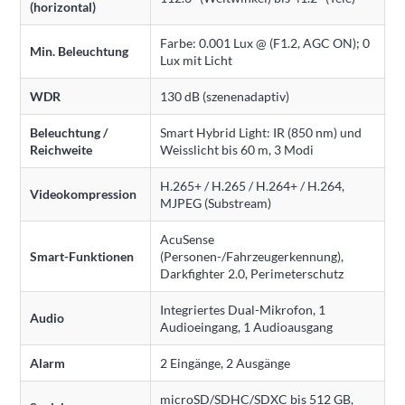
(horizontal)
Farbe: 0.001 Lux @ (F1.2, AGC ON); 0
Min. Beleuchtung
Lux mit Licht
WDR
130 dB (szenenadaptiv)
Beleuchtung /
Smart Hybrid Light: IR (850 nm) und
Reichweite
Weisslicht bis 60 m, 3 Modi
H.265+ / H.265 / H.264+ / H.264,
Videokompression
MJPEG (Substream)
AcuSense
Smart-Funktionen
(Personen-/Fahrzeugerkennung),
Darkfighter 2.0, Perimeterschutz
Integriertes Dual-Mikrofon, 1
Audio
Audioeingang, 1 Audioausgang
Alarm
2 Eingänge, 2 Ausgänge
microSD/SDHC/SDXC bis 512 GB,