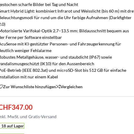
gestochen scharfe Bilder bei Tag und Nacht
Smart Hybrid Light: kombiniert Infrarot und Weisslicht (bis 60 m) mit dre
Beleuchtungsmodi für rund um die Uhr farbige Aufnahmen (Darkfighter
2.0)
Motorisierte Varifokal-Optik 2.7–13.5 mm: Bildausschnitt bequem aus
der Ferne per Software einstellbar
AcuSense mit KI-gestützter Personen- und Fahrzeugerkennung für
deutlich weniger Fehlalarme
Robustes Metallgehäuse, wasser- und staubdicht (IP67) sowie
vandalismusgeschützt (IK10) für den Aussenbereich
PoE-Betrieb (IEEE 802.3at) und microSD-Slot bis 512 GB für einfache
Installation mit nur einem Kabel
Zur Wunschliste hinzufügen
Vergleichen
CHF
347.00
18 auf Lager