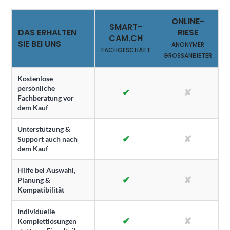
ONLINE-
SMART-
DAS ERHALTEN
RIESE
CAM.CH
SIE BEI UNS
ANONYMER
FACHGESCHÄFT
GROSSANBIETER
Kostenlose
persönliche
✔
✘
Fachberatung vor
dem Kauf
Unterstützung &
✔
✘
Support auch nach
dem Kauf
Hilfe bei Auswahl,
✔
✘
Planung &
Kompatibilität
Individuelle
✔
✘
Komplettlösungen