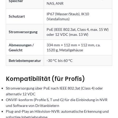
Speicher
NAS, ANR
IP67 (Wasser/Staub), IK10
Schutzart
(Vandalismus)
PoE (IEEE 802.3at, Class 4, max. 15 W)
Stromversorgung
oder 12 VDC (max. 13 W)
Abmessungen /
334 mm × 112 mm × 112 mm, ca.
Gewicht
1520 g, Metallgehäuse
Betriebstemperatur
-30 °C bis 60 °C
Kompatibilität (für Profis)
Stromversorgung über PoE nach IEEE 802.3at (Class 4) oder
alternativ 12 VDC
ONVIF-konform (Profile S, T und G) für die Einbindung in NVR
und Software von Drittanbietern
Plug-and-Play an Hikvision-NVR: automatische Erkennung und
sofortige Inbetriebnahme