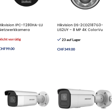
Hikvision IPC-T280HA-LU
Hikvision DS-2CD2187G3-
Netzwerkkamera
LIS2UY – 8 MP 4K ColorVu
Dome-Überwachungskamera
mit Smart Hybrid Light &
Nicht vorrätig
23 auf Lager
AcuSense (Pro Version)
CHF
99.00
CHF
349.00
Weiterlesen
In Den Warenkorb