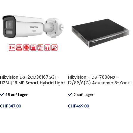
Hikvision DS-2CD36167G3T-
Hikvision – DS-7608NXI-
LIZSU| 16 MP Smart Hybrid Light
I2/8P/S(C) Acusense 8-Kanal
Kamera
PoE NVR
18 auf Lager
2 auf Lager
CHF
347.00
CHF
469.00