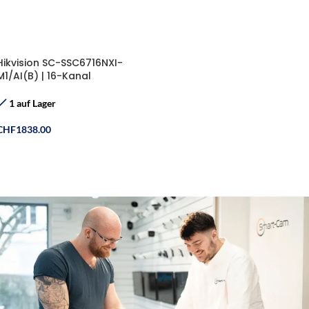
Hikvision SC-SSC6716NXI-
M1/AI(B) | 16-Kanal
DeepinMind Edge Server
1 auf Lager
CHF
1838.00
In Den Warenkorb