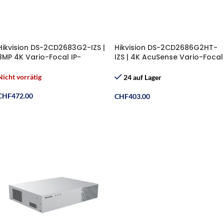
Hikvision DS-2CD2683G2-IZS |
Hikvision DS-2CD2686G2HT-
8MP 4K Vario-Focal IP-
IZS | 4K AcuSense Vario-Focal
Kamera
Bullet
Nicht vorrätig
24 auf Lager
CHF
472.00
CHF
403.00
Weiterlesen
In Den Warenkorb