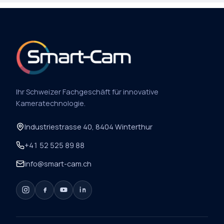
A
C
H
R
I
C
H
T
Ihr Schweizer Fachgeschäft für innovative
Kameratechnologie.
Industriestrasse 40, 8404 Winterthur
+41 52 525 89 88
info@smart-cam.ch