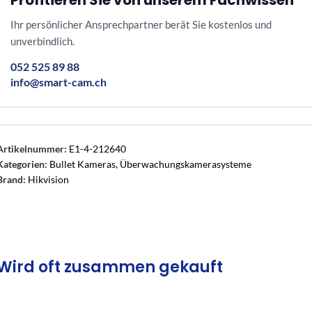
Profitieren Sie von unserem Fachwissen
Ihr persönlicher Ansprechpartner berät Sie kostenlos und
unverbindlich.
052 525 89 88
info@smart-cam.ch
Artikelnummer:
E1-4-212640
Kategorien:
Bullet Kameras
,
Überwachungskamerasysteme
Brand:
Hikvision
Wird oft zusammen gekauft