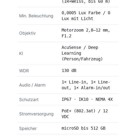
(IR+Weiss, bis 60 m)
0,0005 Lux Farbe / 0
Min. Beleuchtung
Lux mit Licht
Motorzoom 2,8–12 mm,
Objektiv
F1.2
AcuSense / Deep
KI
Learning
(Person/Fahrzeug)
WDR
130 dB
1× Line-in, 1× Line-
Audio / Alarm
out, 1× Alarm-in/out
Schutzart
IP67 · IK10 · NEMA 4X
PoE+ (802.3at) / 12
Stromversorgung
VDC
Speicher
microSD bis 512 GB