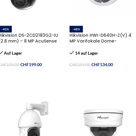
-40%
-48%
Hikvision DS-2CD2183G2-IU
Hikvision HWI-D640H-Z(V) 4
(2.8 mm) – 8 MP AcuSense
MP Varifokale Dome-
Dome IP-Kamera mit Mikrofon
Netzwerkkamera
Auf Lager
14 auf Lager
CHF
199.00
CHF
134.00
CHF
329.00
CHF
259.00
Ausführung Wählen
In Den Warenkorb