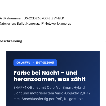
Artikelnummer:
DS-2CD2687G3-LIZSY-BLK
Kategorien:
Bullet Kameras
,
IP Netzwerkkameras
Beschreibung
COLORVU · MOTORZOOM
Farbe bei Nacht – und
heranzoomen, was zählt
8-MP-4K-Bullet mit ColorVu, Smart Hybrid
Light und motorisiertem Vario-Objektiv 2,8–12
mm. Anschlussfertig per PoE, KI-gestützt.