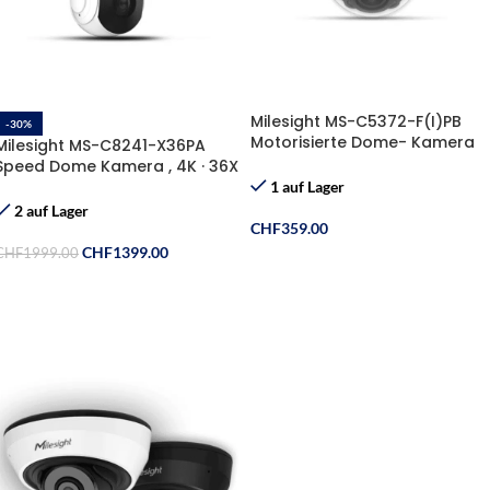
Milesight MS-C5372-F(I)PB
-30%
Motorisierte Dome- Kamera
Milesight MS-C8241-X36PA
5MP
Speed ​​Dome Kamera , 4K · 36X
Optischer Zoom
1 auf Lager
2 auf Lager
CHF
359.00
CHF
1399.00
CHF
1999.00
In Den Warenkorb
In Den Warenkorb