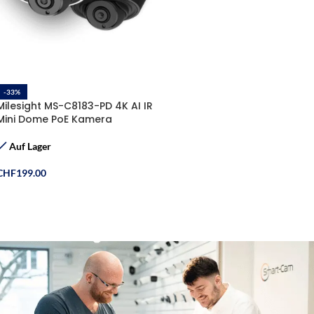
-33%
Milesight MS-C8183-PD 4K AI IR
Mini Dome PoE Kamera
Auf Lager
CHF
199.00
Ausführung Wählen