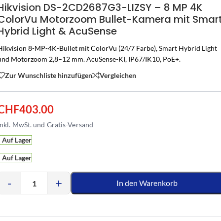
Hikvision DS-2CD2687G3-LIZSY – 8 MP 4K
ColorVu Motorzoom Bullet-Kamera mit Smar
Hybrid Light & AcuSense
Hikvision 8-MP-4K-Bullet mit ColorVu (24/7 Farbe), Smart Hybrid Light
und Motorzoom 2,8–12 mm. AcuSense-KI, IP67/IK10, PoE+.
Zur Wunschliste hinzufügen
Vergleichen
CHF
403.00
Auf Lager
Auf Lager
-
+
In den Warenkorb