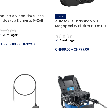
Industrie Video Einzellinse
-45%
Endoskop Kamera, 5-Zoll
Autofokus Endoskop 5.0
Display, wasserdicht,3500mAh
Megapixel WiFi Ultra HD mit LE
Akku, 32GB TF Karte
Licht, App-Steuerung, iPhone
und Android
Auf Lager
1 auf Lager
CHF
259.00
–
CHF
329.00
CHF
89.00
–
CHF
99.00
Ausführung Wählen
Ausführung Wählen