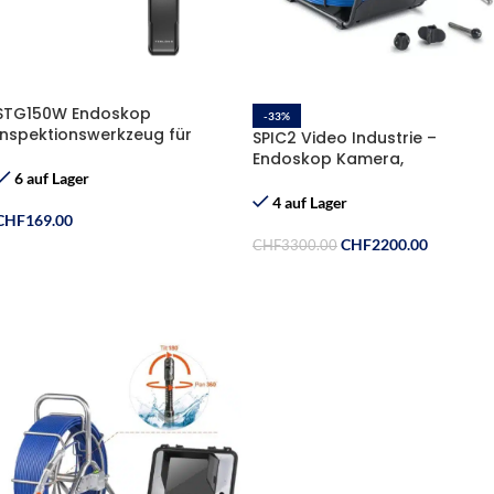
STG150W Endoskop
-33%
Inspektionswerkzeug für
SPIC2 Video Industrie –
Schusswaffen
Endoskop Kamera,
selbstnivellierend, 512 Hz
6 auf Lager
Sender, Ø23mm/ 40M
4 auf Lager
CHF
169.00
CHF
2200.00
CHF
3300.00
In Den Warenkorb
In Den Warenkorb