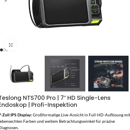
Zum Vergrössern klicken
Teslong NTS700 Pro | 7″ HD Single-Lens
Endoskop | Profi-Inspektion
7-Zoll IPS Display:
Großformatige Live-Ansicht in Full-HD-Auflösung mi
lebensechten Farben und weitem Betrachtungswinkel für präzise
Diagnosen.