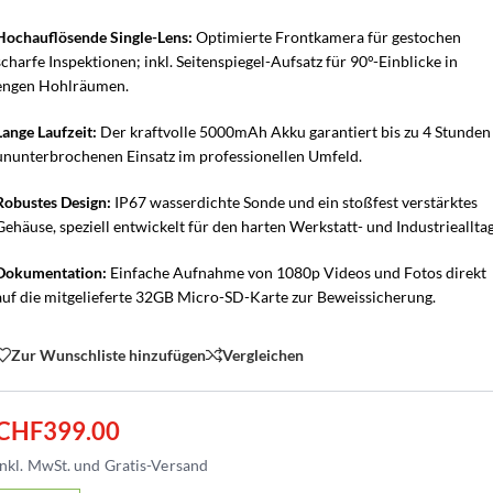
Hochauflösende Single-Lens:
Optimierte Frontkamera für gestochen
scharfe Inspektionen; inkl. Seitenspiegel-Aufsatz für 90°-Einblicke in
engen Hohlräumen.
Lange Laufzeit:
Der kraftvolle 5000mAh Akku garantiert bis zu 4 Stunden
ununterbrochenen Einsatz im professionellen Umfeld.
Robustes Design:
IP67 wasserdichte Sonde und ein stoßfest verstärktes
Gehäuse, speziell entwickelt für den harten Werkstatt- und Industriealltag
Dokumentation:
Einfache Aufnahme von 1080p Videos und Fotos direkt
auf die mitgelieferte 32GB Micro-SD-Karte zur Beweissicherung.
Zur Wunschliste hinzufügen
Vergleichen
CHF
399.00