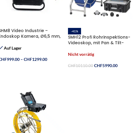
SHM8 Video Industrie –
-41%
Endoskop Kamera, Ø6,5 mm,
SMH12 Profi Rohrinspektions-
L=(120m 60m)
Videoskop, mit Pan & Tilt-
Kamerakopf, 512 Hz Sender,
Auf Lager
Ø28mm L=(60m)
Nicht vorrätig
CHF
999.00
–
CHF
1299.00
CHF
5990.00
CHF
10110.00
Ausführung Wählen
Weiterlesen