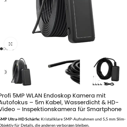
Zum Vergrössern klicken
Profi 5MP WLAN Endoskop Kamera mit
Autofokus – 5m Kabel, Wasserdicht & HD-
Video – Inspektionskamera für Smartphone
5MP Ultra-HD Schärfe:
Kristallklare 5MP-Aufnahmen und 5,5 mm Slim-
Objektiv für Details, die anderen verborgen bleiben.