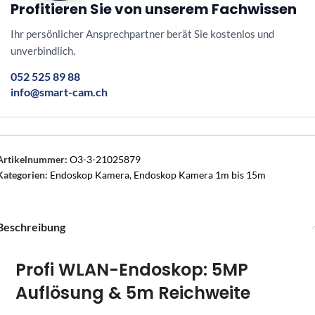
Profitieren Sie von unserem Fachwissen
Ihr persönlicher Ansprechpartner berät Sie kostenlos und
unverbindlich.
052 525 89 88
info@smart-cam.ch
Artikelnummer:
O3-3-21025879
Kategorien:
Endoskop Kamera
,
Endoskop Kamera 1m bis 15m
Beschreibung
Profi WLAN-Endoskop: 5MP
Auflösung & 5m Reichweite