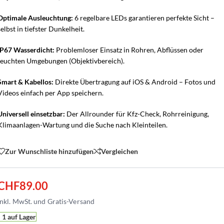
Optimale Ausleuchtung:
6 regelbare LEDs garantieren perfekte Sicht –
selbst in tiefster Dunkelheit.
IP67 Wasserdicht:
Problemloser Einsatz in Rohren, Abflüssen oder
feuchten Umgebungen (Objektivbereich).
Smart & Kabellos:
Direkte Übertragung auf iOS & Android – Fotos und
Videos einfach per App speichern.
Universell einsetzbar:
Der Allrounder für Kfz-Check, Rohrreinigung,
Klimaanlagen-Wartung und die Suche nach Kleinteilen.
Zur Wunschliste hinzufügen
Vergleichen
CHF
89.00
1 auf Lager