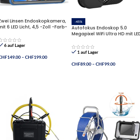
Zwei Linsen Endoskopkamera,
-45%
mit 6 LED Licht, 4,5 -Zoll -Farb-
Autofokus Endoskop 5.0
Bildschirm , IP67 wasserdichte
Megapixel WiFi Ultra HD mit LE
, 32GB TF Karte
Licht, App-Steuerung, iPhone
und Android
6 auf Lager
1 auf Lager
CHF
149.00
–
CHF
199.00
CHF
89.00
–
CHF
99.00
Ausführung Wählen
Ausführung Wählen