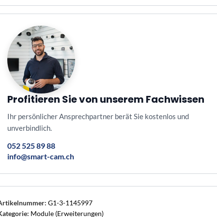
Profitieren Sie von unserem Fachwissen
Ihr persönlicher Ansprechpartner berät Sie kostenlos und
unverbindlich.
052 525 89 88
info@smart-cam.ch
Artikelnummer:
G1-3-1145997
Kategorie:
Module (Erweiterungen)