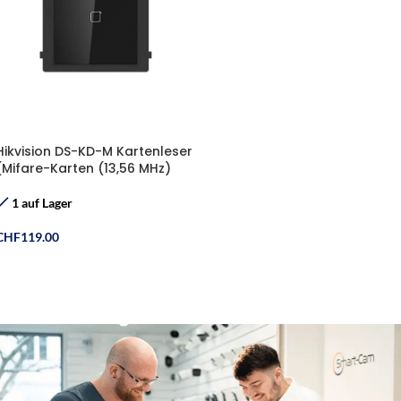
Hikvision DS-KD-M Kartenleser
(Mifare-Karten (13,56 MHz)
1 auf Lager
CHF
119.00
In Den Warenkorb