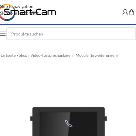
Skip to navigation
Skip to main content
Startseite
Shop
Video-Türsprechanlagen
Module (Erweiterungen)