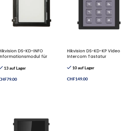
Hikvision DS-KD-INFO
Hikvision DS-KD-KP Video
Informationsmodul für
Intercom Tastatur
Intercom 2.0
10 auf Lager
13 auf Lager
CHF
149.00
CHF
79.00
In Den Warenkorb
In Den Warenkorb