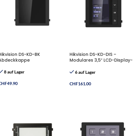
Hikvision DS-KD-BK
Hikvision DS-KD-DIS –
Abdeckkappe
Modulares 3,5″ LCD-Display-
Modul für IP-Video-Intercom
8 auf Lager
6 auf Lager
CHF
49.90
CHF
161.00
In Den Warenkorb
In Den Warenkorb