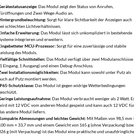
Gerätestatusanzeige:
Das Modul zeigt den Status von Anrufen,
Türöffnungen und Zwei-Wege-Audio an.
Hintergrundbeleuchtung:
Sorgt für klare Sichtbarkeit der Anzeigen auch
bei schlechten Lichtverhältnissen.
Einfache Erweiterung:
Das Modul lässt sich unkompliziert in bestehende
Systeme integrieren und erweitern.
Eingebetteter MCU-Prozessor:
Sorgt für eine zuverlässige und stabile
Leistung des Moduls.
Vielfältige Schnittstellen:
Das Modul verfügt über zwei Modulanschlüsse
(1 Eingang, 1 Ausgang) und einen Debug-Anschluss.
Zwei Installationsmöglichkeiten:
Das Modul kann sowohl unter Putz als
auch auf Putz montiert werden.
IP65-Schutzklasse:
Das Modul ist gegen widrige Wetterbedingungen
geschützt.
Geringe Leistungsaufnahme:
Das Modul verbraucht weniger als 2 Watt. E
wird mit 12 VDC vom anderen Modul gespeist und kann auch 12 VDC fü
das andere Modul liefern.
Kompakte Abmessungen und leichtes Gewicht:
Mit Maßen von 98,5 mm 
100 mm × 33,7 mm und einem Gewicht von 165 g (ohne Verpackung) bzw
326 g (mit Verpackung) ist das Modul eine praktische und unaufdringlich