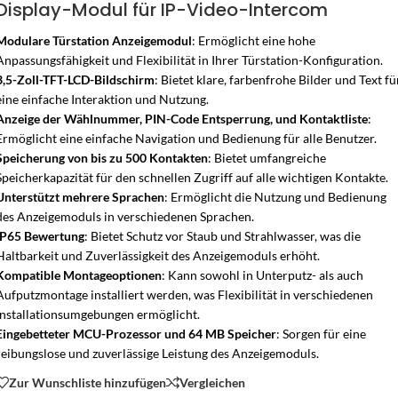
Display-Modul für IP-Video-Intercom
Modulare Türstation Anzeigemodul
: Ermöglicht eine hohe
Anpassungsfähigkeit und Flexibilität in Ihrer Türstation-Konfiguration.
3,5-Zoll-TFT-LCD-Bildschirm
: Bietet klare, farbenfrohe Bilder und Text fü
eine einfache Interaktion und Nutzung.
Anzeige der Wählnummer, PIN-Code Entsperrung, und Kontaktliste
:
Ermöglicht eine einfache Navigation und Bedienung für alle Benutzer.
Speicherung von bis zu 500 Kontakten
: Bietet umfangreiche
Speicherkapazität für den schnellen Zugriff auf alle wichtigen Kontakte.
Unterstützt mehrere Sprachen
: Ermöglicht die Nutzung und Bedienung
des Anzeigemoduls in verschiedenen Sprachen.
IP65 Bewertung
: Bietet Schutz vor Staub und Strahlwasser, was die
Haltbarkeit und Zuverlässigkeit des Anzeigemoduls erhöht.
Kompatible Montageoptionen
: Kann sowohl in Unterputz- als auch
Aufputzmontage installiert werden, was Flexibilität in verschiedenen
Installationsumgebungen ermöglicht.
Eingebetteter MCU-Prozessor und 64 MB Speicher
: Sorgen für eine
reibungslose und zuverlässige Leistung des Anzeigemoduls.
Zur Wunschliste hinzufügen
Vergleichen