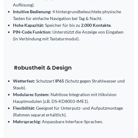
Auflösung).
Intuitive Bedienung:
4 hintergrundbeleuchtete physische
Tasten für einfache Navigation bei Tag & Nacht.
Hohe Kapazität:
Speicher für bis zu
2.000 Kontakte
.
PIN-Code Funktion:
Unterstützt die Anzeige von Eingaben
(in Verbindung mit Tastaturmodul).
Robustheit & Design
Wetterfest:
Schutzart
IP65
(Schutz gegen Strahlwasser und
Staub).
Modulares System:
Nahtlose Integration mit Hikvision
Hauptmodulen (z.B. DS-KD8003-IME1).
Flexibilität:
Geeignet für Unterputz- und Aufputzmontage
(Rahmen separat erhältlich).
Mehrsprachig:
Anpassbare Interface-Sprachen.