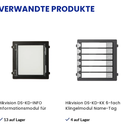
VERWANDTE PRODUKTE
Hikvision DS-KD-INFO
Hikvision DS-KD-KK 6-fach
Informationsmodul für
Klingelmodul Name-Tag
Intercom 2.0
Einheit
13 auf Lager
4 auf Lager