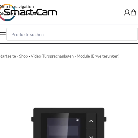
Skip to navigation
Skip to main content
Startseite
Shop
Video-Türsprechanlagen
Module (Erweiterungen)