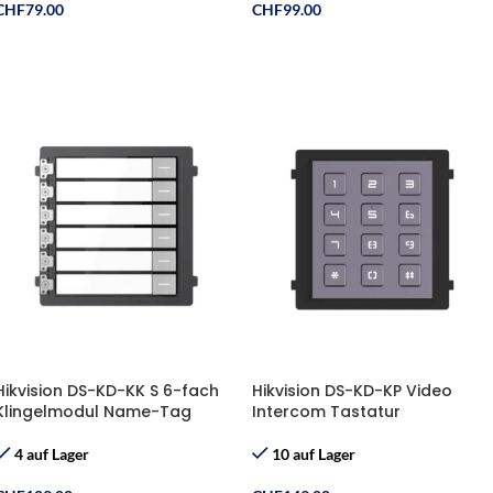
CHF
79.00
CHF
99.00
In Den Warenkorb
In Den Warenkorb
Hikvision DS-KD-KK S 6-fach
Hikvision DS-KD-KP Video
Klingelmodul Name-Tag
Intercom Tastatur
4 auf Lager
10 auf Lager