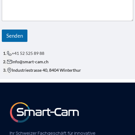
O
U
T
N
A
M
E
Senden
*
+41 52 525 89 88
info@smart-cam.ch
Industriestrasse 40, 8404 Winterthur
Ihr Schweizer Fachgeschäft für innovative