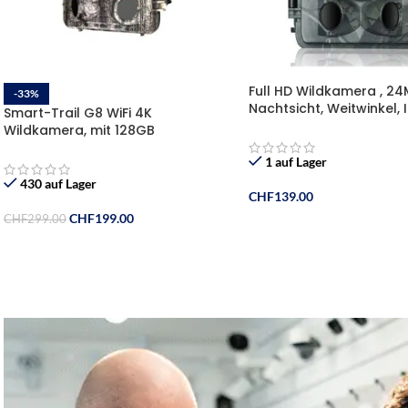
Full HD Wildkamera , 24
-33%
Nachtsicht, Weitwinkel, 
Smart-Trail G8 WiFi 4K
wasserdicht , 0,2 Sekun
Wildkamera, mit 128GB
Auslösezeit, Bewegung
Speicherkarte, 8X Batterien
8X Gratis Batterien und
1 auf Lager
Speicherkarte
430 auf Lager
CHF
139.00
CHF
199.00
CHF
299.00
In Den Warenkorb
In Den Warenkorb