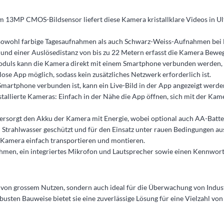
m 13MP CMOS-Bildsensor liefert diese Kamera kristallklare Videos in Ul
sowohl farbige Tagesaufnahmen als auch Schwarz-Weiss-Aufnahmen bei 
 und einer Auslösedistanz von bis zu 22 Metern erfasst die Kamera Beweg
oduls kann die Kamera direkt mit einem Smartphone verbunden werden, 
ose App möglich, sodass kein zusätzliches Netzwerk erforderlich ist.
artphone verbunden ist, kann ein Live-Bild in der App angezeigt werden
tallierte Kameras: Einfach in der Nähe die App öffnen, sich mit der Kam
 versorgt den Akku der Kamera mit Energie, wobei optional auch AA-Batt
Strahlwasser geschützt und für den Einsatz unter rauen Bedingungen aus
 Kamera einfach transportieren und montieren.
hmen, ein integriertes Mikrofon und Lautsprecher sowie einen Kennwort
ter von grossem Nutzen, sondern auch ideal für die Überwachung von Ind
obusten Bauweise bietet sie eine zuverlässige Lösung für eine Vielzahl 