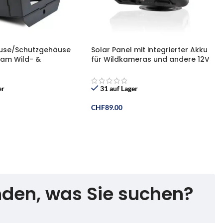
use/Schutzgehäuse
Solar Panel mit integrierter Akku
cam Wild- &
für Wildkameras und andere 12V
as
Elektronik Geräte
er
31 auf Lager
CHF
89.00
nkorb
In Den Warenkorb
nden, was Sie suchen?