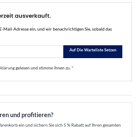
.
raht-Verkabelung und
 Ihr Set aus Zentrale, Meldern und Sirenen
empfehlen die passende Lösung und erstellen
n.
en.
Ihre Offerte zum Festpreis.
tahlschutz
den →
t beraten lassen →
Kostenlos beraten lassen →
erzeit ausverkauft.
r
er
eller Hikvision-Partner
★
Offizieller Hikvision-Partner
E-Mail-Adresse ein, und wir benachrichtigen Sie, sobald das
52 525 89 88
 aus der Schweiz · 052 525 89 88
Beratung aus der Schweiz · 052 525 89 88
Auf Die Warteliste Setzen
klärung
gelesen und stimme ihnen zu. *
→
→
→
n
egorie anzeigen
les aus dieser Kategorie anzeigen
aren und profitieren?
renkorb ein und sichern Sie sich 5 % Rabatt auf Ihren gesamten