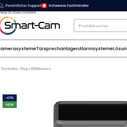
Persönlicher Support
Schweizer Fachhändler
Skip to navigation
Skip to main content
Kamerasysteme
Türsprechanlagen
Alarmsysteme
Lösun
Startseite
Shop
Wildkamera
-47%
NEW