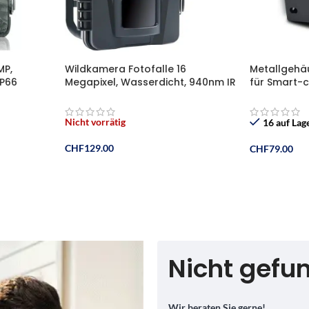
MP,
Wildkamera Fotofalle 16
Metallgehä
IP66
Megapixel, Wasserdicht, 940nm IR
für Smart-
den
LEDs Nachtsicht,
Jagdkamer
smelder +
Bewegungsmelder 0,2s Schnelle
 32GB
Trigger, mit 32G Speicherkarte
Nicht vorrätig
16 auf Lag
CHF
129.00
CHF
79.00
Weiterlesen
In Den Ware
Nicht gefu
Wir beraten Sie gerne!