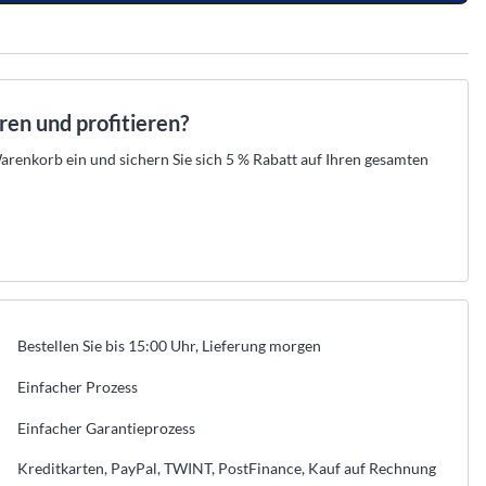
.
raht-Verkabelung und
 Ihr Set aus Zentrale, Meldern und Sirenen
empfehlen die passende Lösung und erstellen
n.
en.
Ihre Offerte zum Festpreis.
tahlschutz
den →
t beraten lassen →
Kostenlos beraten lassen →
r
er
eller Hikvision-Partner
★
Offizieller Hikvision-Partner
52 525 89 88
 aus der Schweiz · 052 525 89 88
Beratung aus der Schweiz · 052 525 89 88
aren und profitieren?
renkorb ein und sichern Sie sich 5 % Rabatt auf Ihren gesamten
→
→
→
n
egorie anzeigen
les aus dieser Kategorie anzeigen
Bestellen Sie bis 15:00 Uhr, Lieferung morgen
Einfacher Prozess
Einfacher Garantieprozess
Kreditkarten, PayPal, TWINT, PostFinance, Kauf auf Rechnung