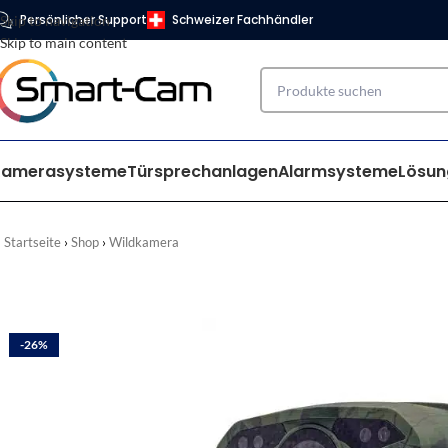
Persönlicher Support
Schweizer Fachhändler
Skip to navigation
Skip to main content
Kamerasysteme
Türsprechanlagen
Alarmsysteme
Lösun
Startseite
Shop
Wildkamera
-26%