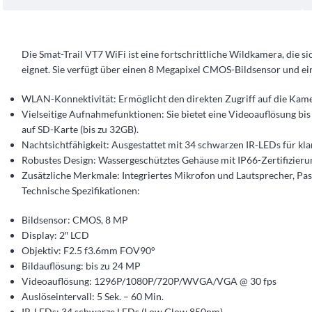
Die Smat-Trail VT7 WiFi ist eine fortschrittliche Wildkamera, die
eignet​​. Sie verfügt über einen 8 Megapixel CMOS-Bildsensor und 
WLAN-Konnektivität: Ermöglicht den direkten Zugriff auf die Kamer
Vielseitige Aufnahmefunktionen: Sie bietet eine Videoauflösung bi
auf SD-Karte (bis zu 32GB)​​.
Nachtsichtfähigkeit: Ausgestattet mit 34 schwarzen IR-LEDs für kla
Robustes Design: Wassergeschütztes Gehäuse mit IP66-Zertifizierun
Zusätzliche Merkmale: Integriertes Mikrofon und Lautsprecher, Pa
Technische Spezifikationen:
Bildsensor: CMOS, 8 MP
Display: 2″ LCD
Objektiv: F2.5 f3.6mm FOV90°
Bildauflösung: bis zu 24 MP
Videoauflösung: 1296P/1080P/720P/WVGA/VGA @ 30 fps
Auslöseintervall: 5 Sek. – 60 Min.
IR-LEDs: 34 schwarze LEDs (Low Glow 850nm)