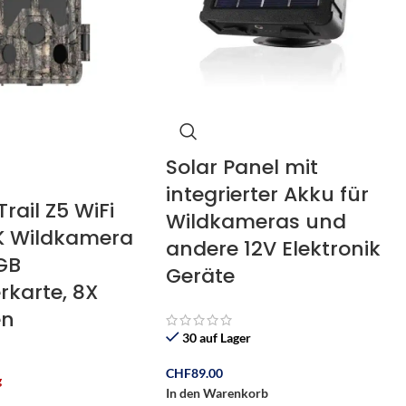
Solar Panel mit
integrierter Akku für
rail Z5 WiFi
Wildkameras und
4K Wildkamera
andere 12V Elektronik
GB
Geräte
rkarte, 8X
en
30 auf Lager
CHF
89.00
g
In den Warenkorb