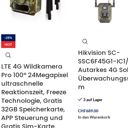
-28%
HOT
Hikvision SC-
SSC6F45G1-IC1/
LTE 4G Wildkamera
Autarkes 4G So
Pro 100° 24Megapixel
Überwachungs
ultraschnelle
m
Reaktionszeit, Freeze
Technologie, Gratis
3 auf Lager
32GB Speicherkarte,
CHF
689.00
APP Steuerung und
In den Warenkorb
Gratis Sim-Karte