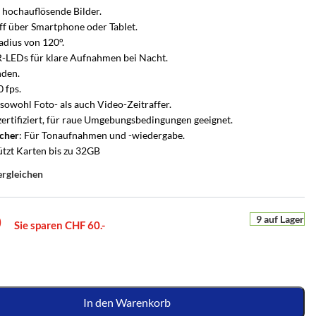
r hochauflösende Bilder.
iff über Smartphone oder Tablet.
adius von 120°.
R-LEDs für klare Aufnahmen bei Nacht.
nden.
0 fps.
 sowohl Foto- als auch Video-Zeitraffer.
zertifiziert, für raue Umgebungsbedingungen geeignet.
echer
: Für Tonaufnahmen und -wiedergabe.
ützt Karten bis zu 32GB
ergleichen
9 auf Lager
0
Sie sparen CHF 60.-
UCHSCHUTZ-BERATUNG
PERSÖNLICHE BERATUNG
r
en Sie es
he Alarmanlage passt zu
Nicht sicher, welche Lösung
ion
m Zuhause?
passt?
e
In den Warenkorb
ten –
s Zuhause – mit Bild
armanlagen von Hikvision AX PRO – wir
Sagen Sie uns, was Sie schützen möchten – wir