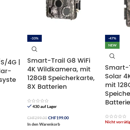
-33%
-47%
NEW
Smart-Trail G8 WiFi
S/4G |
Smart-T
4K Wildkamera, mit
lar-
Solar 
128GB Speicherkarte,
syste
mit 128
8X Batterien
Speiche
Batteri
430 auf Lager
CHF
199.00
CHF
299.00
Nicht vorräti
In den Warenkorb