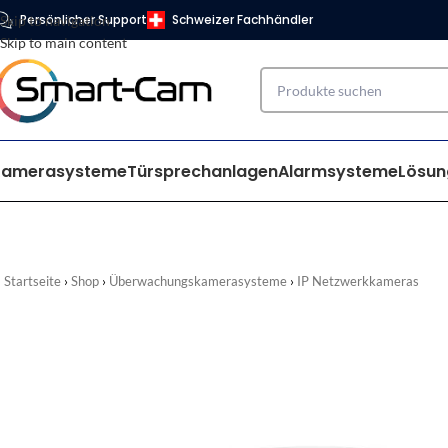
Persönlicher Support
Schweizer Fachhändler
Skip to navigation
Skip to main content
Kamerasysteme
Türsprechanlagen
Alarmsysteme
Lösun
Startseite
Shop
Überwachungskamerasysteme
IP Netzwerkkameras