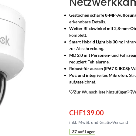
Netzwerkka
Gestochen scharfe 8-MP-Auflösung
erkennbare Details.
Weiter Blickwinkel mit 2,8-mm-Obj
komplett.
Smart Hybrid Light bis 30 m:
Infrar
zur Abschreckung.
MD 2.0 mit Personen- und Fahrzeu
reduziert Fehlalarme.
Robust für aussen (IP67 & IK08):
We
PoE und integriertes Mikrofon:
Str
aufgezeichnet.
Zur Wunschliste hinzufügen
V
HNUNG & ZUBEHÖR
 & SETS
RATGEBER & LÖSUNGEN
PRIVAT & WOHNEN
MELDER & ZUBEHÖR
GEWERBE & ÖFFENTLICH
HIKVISION-PARTNER
KOMPLETTLÖSUNG
EINBR
Übersicht
Türsprechanlagen – Übersicht
Privatpersonen
Bewegungsmelder
Gewerbe & Industrie
CHF
139.00
Ihr Kamerasystem – saube
Wer klingelt? Seh
Welc
r abgestimmt
rs ganze Zuhause
Alles rund um die Türsprechanlage
Zuhause, Familie & Eigentum
erkennt Eindringlinge sofort
KMU, Retail, Lager & Produkt
geplant
sofort.
Ihre
Bestehende Klingel nachrüsten
Immobilien & Verwaltung
Tür- & Fensterkontakte
Gastronomie & Hotelleri
Sagen Sie uns, was Sie überwachen möch
Video-Türsprechanlage für
Funk-Al
um die Uhr
ofort startklar
bestehende Leitung weiternutzen
Mehrfamilienhaus & Türsprechanlagen
Alarm beim Öffnen
Restaurant, Bar & Hotel
37 auf Lager