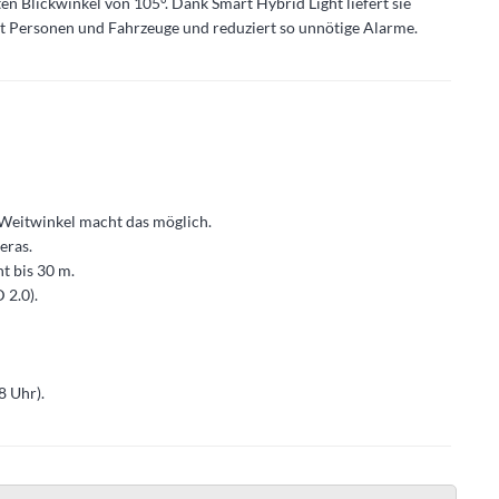
Blickwinkel von 105°. Dank Smart Hybrid Light liefert sie
elt Personen und Fahrzeuge und reduziert so unnötige Alarme.
-Weitwinkel macht das möglich.
eras.
t bis 30 m.
 2.0).
 Uhr).