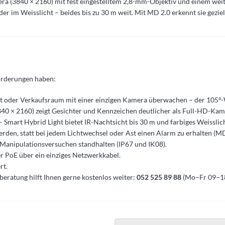
3840 × 2160) mit fest eingestelltem 2,8-mm-Objektiv und einem weiten 
er im Weisslicht – beides bis zu 30 m weit. Mit MD 2.0 erkennt sie gezi
orderungen haben:
rt oder Verkaufsraum mit einer einzigen Kamera überwachen – der 105°
840 × 2160) zeigt Gesichter und Kennzeichen deutlicher als Full-HD-Kam
– Smart Hybrid Light bietet IR-Nachtsicht bis 30 m und farbiges Weisslich
rden, statt bei jedem Lichtwechsel oder Ast einen Alarm zu erhalten (MD
Manipulationsversuchen standhalten (IP67 und IK08).
r PoE über ein einziges Netzwerkkabel.
rt.
hberatung hilft Ihnen gerne kostenlos weiter:
052 525 89 88
(Mo–Fr 09–18