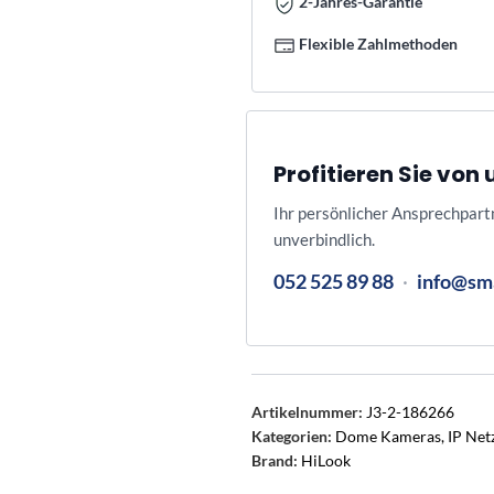
2-Jahres-Garantie
Flexible Zahlmethoden
Profitieren Sie vo
Ihr persönlicher Ansprechpart
unverbindlich.
052 525 89 88
·
info@sm
Artikelnummer:
J3-2-186266
Kategorien:
Dome Kameras
,
IP Ne
Brand:
HiLook