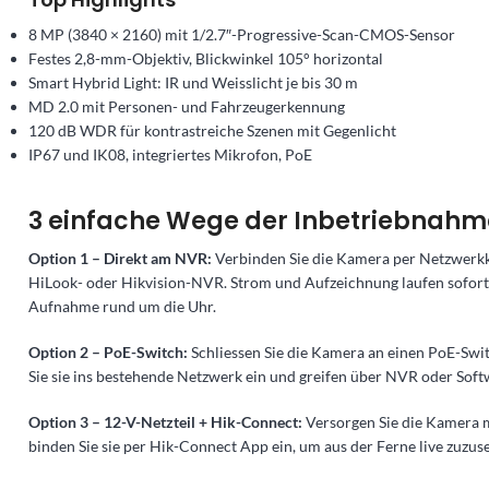
8 MP (3840 × 2160) mit 1/2.7″-Progressive-Scan-CMOS-Sensor
Festes 2,8-mm-Objektiv, Blickwinkel 105° horizontal
Smart Hybrid Light: IR und Weisslicht je bis 30 m
MD 2.0 mit Personen- und Fahrzeugerkennung
120 dB WDR für kontrastreiche Szenen mit Gegenlicht
IP67 und IK08, integriertes Mikrofon, PoE
3 einfache Wege der Inbetriebnahm
Option 1 – Direkt am NVR:
Verbinden Sie die Kamera per Netzwerkk
HiLook- oder Hikvision-NVR. Strom und Aufzeichnung laufen sofort –
Aufnahme rund um die Uhr.
Option 2 – PoE-Switch:
Schliessen Sie die Kamera an einen PoE-Swit
Sie sie ins bestehende Netzwerk ein und greifen über NVR oder Soft
Option 3 – 12-V-Netzteil + Hik-Connect:
Versorgen Sie die Kamera 
binden Sie sie per Hik-Connect App ein, um aus der Ferne live zuzus