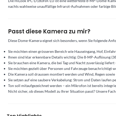
Die HiLook IPC-D180HA-LU ist eine wetterfeste 8-MP-Dome-Kamera (
nachts wahlweise unauffällige Infrarot-Aufnahmen oder farbige Bild
Passt diese Kamera zu mir?
Diese Dome-Kamera eignet sich besonders, wenn Sie folgende Anf
Sie möchten einen grösseren Bereich wie Hauseingang, Hof, Einfah
Ihnen sind klar erkennbare Details wichtig: Die 8-MP-Auflösung (3
Sie brauchen eine Kamera, die bei Tag und Nacht zuverlässig liefert 
Sie möchten gezielt über Personen und Fahrzeuge benachrichtigt we
Die Kamera soll draussen montiert werden und Wind, Regen sowie 
Sie setzen auf eine saubere Verkabelung: Strom und Daten laufen pe
Ton soll mitaufgezeichnet werden – ein Mikrofon ist bereits integrie
Nicht sicher, ob dieses Modell zu Ihrer Situation passt? Unsere Fac
Top Highlights