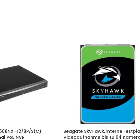
7608NXI-I2/8P/S(C)
Seagate SkyHawk, interne Festpla
al PoE NVR
Videoaufnahme bis zu 64 Kameras