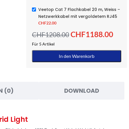
lber,
Model: HI-D22F2V2F
5 auf
Veetop Cat 7 Flachkabel 20 m, Weiss –
1 auf Lager
Netzwerkkabel mit vergoldetem RJ45
CHF
22.
CHF
22.00
CHF
199.00
CHF
219.00
CHF
1188.00
CHF
1208.00
Für 5 Artikel
In den Warenkorb
N (0)
DOWNLOAD
id Light