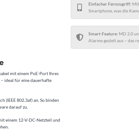
Einfacher Fernzugriff:
Mit
Smartphone, was die Kame
Smart-Feature:
MD 2.0 unt
Alarme gezielt aus – das r
e
abel mit einem PoE-Port Ihres
 ideal für eine dauerhafte
ch (IEEE 802.3af) an. So binden
ware darauf zu.
mit einem 12-V-DC-Netzteil und
ehen.