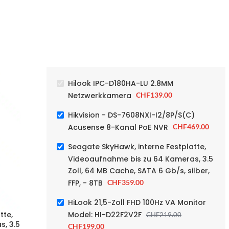
Hilook IPC-D180HA-LU 2.8MM
Netzwerkkamera
CHF
139.00
Hikvision - DS-7608NXI-I2/8P/S(C)
Acusense 8-Kanal PoE NVR
CHF
469.00
Seagate SkyHawk, interne Festplatte,
Videoaufnahme bis zu 64 Kameras, 3.5
Zoll, 64 MB Cache, SATA 6 Gb/s, silber,
FFP, - 8TB
CHF
359.00
HiLook 21,5-Zoll FHD 100Hz VA Monitor
Model: HI-D22F2V2F
tte,
Veetop
CHF
219.00
-9%
, 3.5
Netzwe
CHF
199.00
HiLook 21,5-Zoll FHD 100Hz VA Monitor