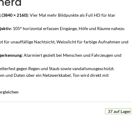
mera
 (3840 × 2160):
Vier Mal mehr Bildpunkte als Full HD für klar
ektiv:
105° horizontal erfassen Eingänge, Höfe und Räume nahezu
ot für unauffällige Nachtsicht, Weisslicht für farbige Aufnahmen und
gerkennung:
Alarmiert gezielt bei Menschen und Fahrzeugen und
tterfest gegen Regen und Staub sowie vandalismusgeschützt.
om und Daten über ein Netzwerkkabel, Ton wird direkt mit
ergleichen
UCHSCHUTZ-BERATUNG
PERSÖNLICHE BERATUNG
37 auf Lager
r
en Sie es
he Alarmanlage passt zu
Nicht sicher, welche Lösung
ion
m Zuhause?
passt?
e
ten –
s Zuhause – mit Bild
armanlagen von Hikvision AX PRO – wir
Sagen Sie uns, was Sie schützen möchten – wir