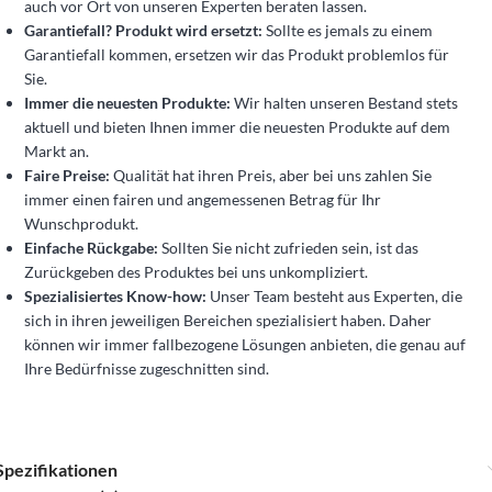
auch vor Ort von unseren Experten beraten lassen.
Garantiefall? Produkt wird ersetzt:
Sollte es jemals zu einem
Garantiefall kommen, ersetzen wir das Produkt problemlos für
Sie.
Immer die neuesten Produkte:
Wir halten unseren Bestand stets
aktuell und bieten Ihnen immer die neuesten Produkte auf dem
Markt an.
Faire Preise:
Qualität hat ihren Preis, aber bei uns zahlen Sie
immer einen fairen und angemessenen Betrag für Ihr
Wunschprodukt.
Einfache Rückgabe:
Sollten Sie nicht zufrieden sein, ist das
Zurückgeben des Produktes bei uns unkompliziert.
Spezialisiertes Know-how:
Unser Team besteht aus Experten, die
sich in ihren jeweiligen Bereichen spezialisiert haben. Daher
können wir immer fallbezogene Lösungen anbieten, die genau auf
Ihre Bedürfnisse zugeschnitten sind.
Spezifikationen