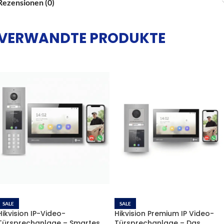
Rezensionen (0)
VERWANDTE PRODUKTE
SALE
SALE
Hikvision IP-Video-
Hikvision Premium IP Video-
Türsprechanlage – Smartes
Türsprechanlage – Das