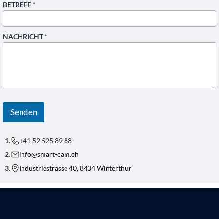
BETREFF
*
T
NACHRICHT
*
E
L
E
F
O
N
*
*
Senden
+41 52 525 89 88
info@smart-cam.ch
Industriestrasse 40, 8404 Winterthur