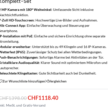
Komplett-Set
2 MP Kamera mit 180° Weitwinkel
: Umfassende Sicht inklusive
Nachtsichtfunktion.
7-Zoll HD-Touchscreen
: Hochwertige Live-Bilder und Aufnahmen.
Hik-Connect App
: Einfache Überwachung und Steuerung per
Smartphone.
IP-Installation mit PoE
: Einfache und sichere Einrichtung ohne separate
Stromleitung.
Modular erweiterbar
: Unterstützt bis zu 49 Klingeln und 16 IP-Kameras.
Wetterfest (IP65)
: Zuverlässiger Schutz bei allen Wetterbedingungen.
Push-Benachrichtigungen
: Sofortige Alarme bei Aktivitäten an der Tür.
Kristallklare Audioqualität
: Klarer Sound mit optimiertem Mikrofon und
Lautsprecher.
Beleuchtete Klingeltasten
: Gute Sichtbarkeit auch bei Dunkelheit.
Zur Wunschliste hinzufügen
Vergleichen
CHF
1118.40
CHF
1398.00