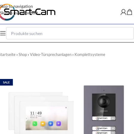
Skip to navigation
Skip to main content
Startseite
Shop
Video-Türsprechanlagen
Komplettsysteme
SALE