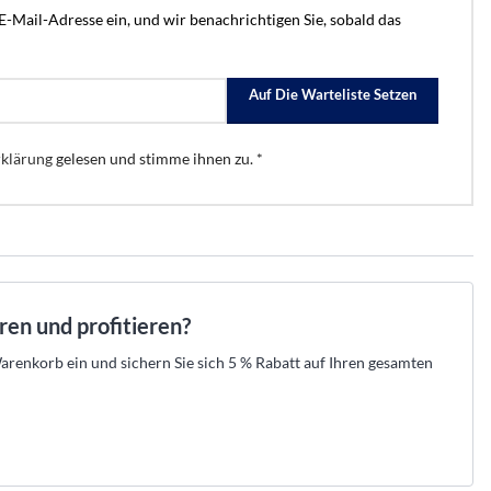
.
raht-Verkabelung und
 Ihr Set aus Zentrale, Meldern und Sirenen
empfehlen die passende Lösung und erstellen
E-Mail-Adresse ein, und wir benachrichtigen Sie, sobald das
n.
en.
Ihre Offerte zum Festpreis.
tahlschutz
den →
t beraten lassen →
Kostenlos beraten lassen →
r
Auf Die Warteliste Setzen
er
eller Hikvision-Partner
★
Offizieller Hikvision-Partner
52 525 89 88
 aus der Schweiz · 052 525 89 88
Beratung aus der Schweiz · 052 525 89 88
klärung
gelesen und stimme ihnen zu. *
→
→
→
n
egorie anzeigen
les aus dieser Kategorie anzeigen
aren und profitieren?
renkorb ein und sichern Sie sich 5 % Rabatt auf Ihren gesamten