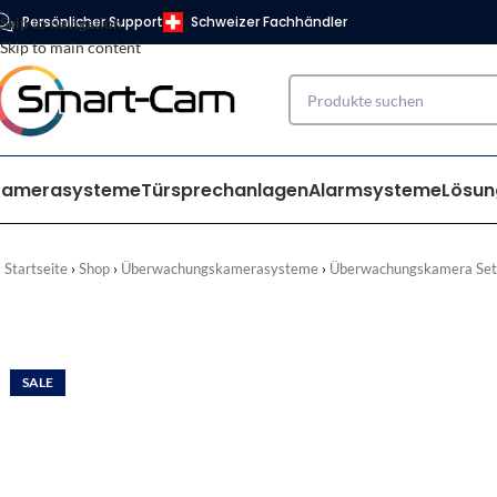
Persönlicher Support
Schweizer Fachhändler
Skip to navigation
Skip to main content
Kamerasysteme
Türsprechanlagen
Alarmsysteme
Lösun
Startseite
Shop
Überwachungskamerasysteme
Überwachungskamera Set
SALE