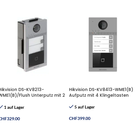
Hikvision DS-KV8213-
Hikvision DS-KV8413-WME1(B)
WME1(B)/Flush Unterputz mit 2
Aufputz mit 4 Klingeltasten
Klingeltasten
5 auf Lager
1 auf Lager
CHF
399.00
CHF
329.00
In Den Warenkorb
In Den Warenkorb