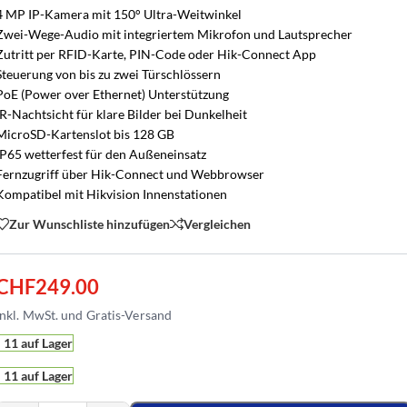
4 MP IP-Kamera mit 150° Ultra-Weitwinkel
Zwei-Wege-Audio mit integriertem Mikrofon und Lautsprecher
Zutritt per RFID-Karte, PIN-Code oder Hik-Connect App
Steuerung von bis zu zwei Türschlössern
PoE (Power over Ethernet) Unterstützung
IR-Nachtsicht für klare Bilder bei Dunkelheit
MicroSD-Kartenslot bis 128 GB
IP65 wetterfest für den Außeneinsatz
Fernzugriff über Hik-Connect und Webbrowser
Kompatibel mit Hikvision Innenstationen
Zur Wunschliste hinzufügen
Vergleichen
CHF
249.00
11 auf Lager
11 auf Lager