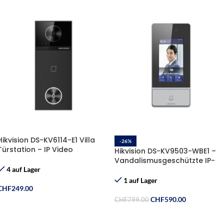
Hikvision DS-KV6114-E1 Villa
-26%
Türstation – IP Video
Hikvision DS-KV9503-WBE1 –
Türsprechanlage POE
Vandalismusgeschützte IP-
Video-Türstation mit
4 auf Lager
Gesichtserkennung
1 auf Lager
CHF
249.00
CHF
590.00
CHF
799.00
In Den Warenkorb
In Den Warenkorb