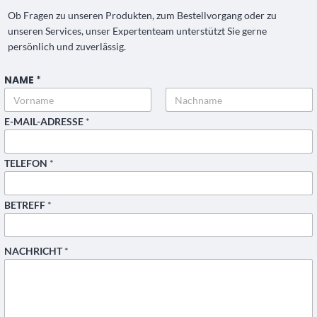
Ob Fragen zu unseren Produkten, zum Bestellvorgang oder zu
unseren Services, unser Expertenteam unterstützt Sie gerne
persönlich und zuverlässig.
NAME
*
T
E
L
E
Vorname
Nachname
E-MAIL-ADRESSE
*
F
O
N
N
TELEFON
*
A
M
E
E
BETREFF
*
-
M
A
I
NACHRICHT
*
L
-
A
D
R