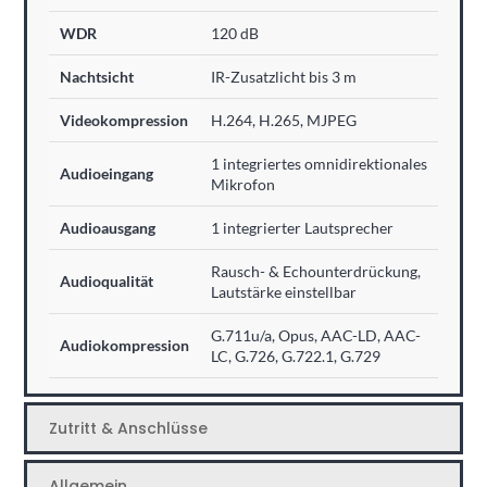
WDR
120 dB
Nachtsicht
IR-Zusatzlicht bis 3 m
Videokompression
H.264, H.265, MJPEG
1 integriertes omnidirektionales
Audioeingang
Mikrofon
Audioausgang
1 integrierter Lautsprecher
Rausch- & Echounterdrückung,
Audioqualität
Lautstärke einstellbar
G.711u/a, Opus, AAC-LD, AAC-
Audiokompression
LC, G.726, G.722.1, G.729
Zutritt & Anschlüsse
Allgemein