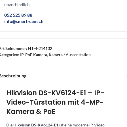
unverbindlich.
052 525 89 88
info@smart-cam.ch
Artikelnummer:
H1-4-214132
Kategorien:
IP-PoE Kamera
,
Kamera / Aussenstation
Beschreibung
Hikvision DS-KV6124-E1 – IP-
Video-Türstation mit 4-MP-
Kamera & PoE
Die
Hikvision DS-KV6124-E1
ist eine moderne IP-Video-