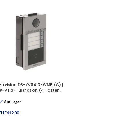
Hikvision DS-KV8413-WME1(C) |
IP-Villa-Türstation (4 Tasten,
Kartenleser, PoE)
Auf Lager
CHF
419.00
In Den Warenkorb