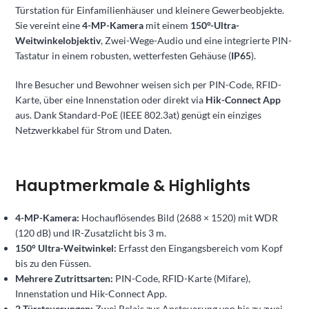
Türstation für Einfamilienhäuser und kleinere Gewerbeobjekte.
Sie vereint eine
4-MP-Kamera
mit einem
150°-Ultra-
Weitwinkelobjektiv
, Zwei-Wege-Audio und eine integrierte PIN-
Tastatur in einem robusten, wetterfesten Gehäuse (
IP65
).
Ihre Besucher und Bewohner weisen sich per PIN-Code, RFID-
Karte, über eine Innenstation oder direkt via
Hik-Connect App
aus. Dank Standard-PoE (IEEE 802.3at) genügt ein einziges
Netzwerkkabel für Strom und Daten.
Hauptmerkmale & Highlights
4-MP-Kamera:
Hochauflösendes Bild (2688 × 1520) mit WDR
(120 dB) und IR-Zusatzlicht bis 3 m.
150° Ultra-Weitwinkel:
Erfasst den Eingangsbereich vom Kopf
bis zu den Füssen.
Mehrere Zutrittsarten:
PIN-Code, RFID-Karte (Mifare),
Innenstation und Hik-Connect App.
2 Türsteuerungen:
Zwei Relais zur Ansteuerung von bis zu zwei