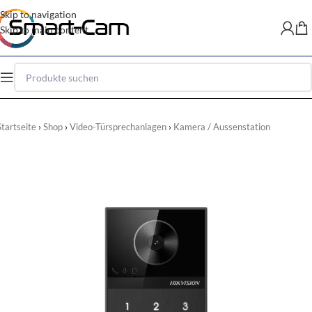
Skip to navigation
Skip to main content
Startseite
Shop
Video-Türsprechanlagen
Kamera / Aussenstation