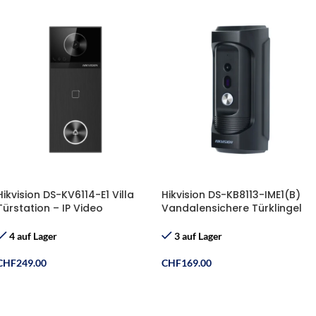
Hikvision DS-KV6114-E1 Villa
Hikvision DS-KB8113-IME1(B)
Türstation – IP Video
Vandalensichere Türklingel
Türsprechanlage POE
mit 2MP HD Kamera
4 auf Lager
3 auf Lager
CHF
249.00
CHF
169.00
In Den Warenkorb
In Den Warenkorb