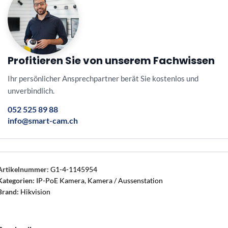
Profitieren Sie von unserem Fachwissen
Ihr persönlicher Ansprechpartner berät Sie kostenlos und
unverbindlich.
052 525 89 88
info@smart-cam.ch
Artikelnummer:
G1-4-1145954
Kategorien:
IP-PoE Kamera
,
Kamera / Aussenstation
Brand:
Hikvision