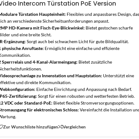
Video Intercom Türstation PoE Version
Modulare Türstation Haupteinheit:
Flexibles und anpassbares Design, da
sich an verschiedenste Sicherheitsanforderungen anpasst.
2MP HD-Kamera mit Fisch-Eye-Blickwinkel:
Bietet gestochen scharfe
Bilder und eine breite Sicht.
IR-Ergänzung:
Sorgt auch bei schwachem Licht für gute Bildqualität.
1 physische Anruftaste:
Ermöglicht eine einfache und effiziente
Kommunikation.
2 Sperrrelais und 4-Kanal-Alarmeingang:
Bietet zusätzliche
Sicherheitsfunktionen.
Videosprechanlage zu Innenstation und Hauptstation:
Unterstützt eine
effektive und direkte Kommunikation.
Webkonfiguration:
Einfache Einrichtung und Anpassung nach Bedarf.
IP65-Zertifizierung:
Sorgt für einen robusten und wetterfesten Betrieb.
12 VDC oder Standard-PoE:
Bietet flexible Stromversorgungsoptionen.
Stromausgang für elektronisches Schloss:
Vereinfacht die Installation un
Wartung.
Zur Wunschliste hinzufügen
Vergleichen