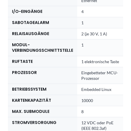
Ethernet
I/O-EINGÄNGE
4
SABOTAGEALARM
1
RELAISAUSGÄNGE
2 (je 30 V, 1 A)
MODUL-
1
VERBINDUNGSSCHNITTSTELLE
RUFTASTE
1 elektronische Taste
PROZESSOR
Eingebetteter MCU-
Prozessor
BETRIEBSSYSTEM
Embedded Linux
KARTENKAPAZITÄT
10000
MAX. SUBMODULE
8
STROMVERSORGUNG
12 VDC oder PoE
(IEEE 802.3af)