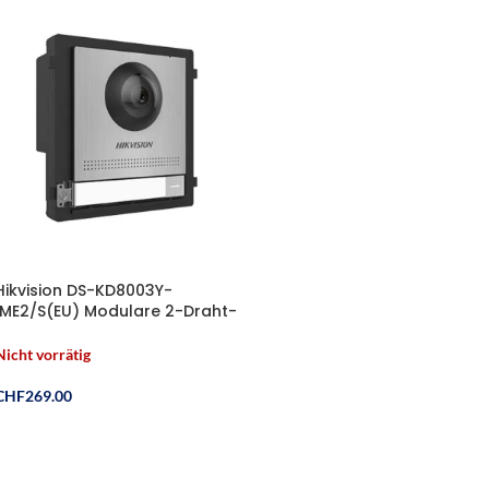
Hikvision DS-KD8003Y-
IME2/S(EU) Modulare 2-Draht-
IP-Video-Türstation –
Edelstahl-Edition mit Ruftaste
Nicht vorrätig
CHF
269.00
Weiterlesen