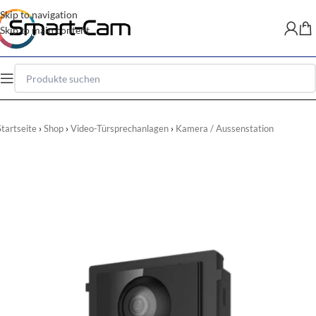
Skip to navigation
Skip to main content
Startseite
Shop
Video-Türsprechanlagen
Kamera / Aussenstation