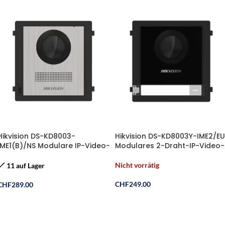
Hikvision DS-KD8003-
Hikvision DS-KD8003Y-IME2/EU
IME1(B)/NS Modulare IP-Video-
Modulares 2-Draht-IP-Video-
Intercom-Türstation (Pro-
Türstation-Hauptmodul mit
Serie) – Version ohne Ruftaste
Ruftaste
Nicht vorrätig
11 auf Lager
CHF
249.00
CHF
289.00
Weiterlesen
In Den Warenkorb