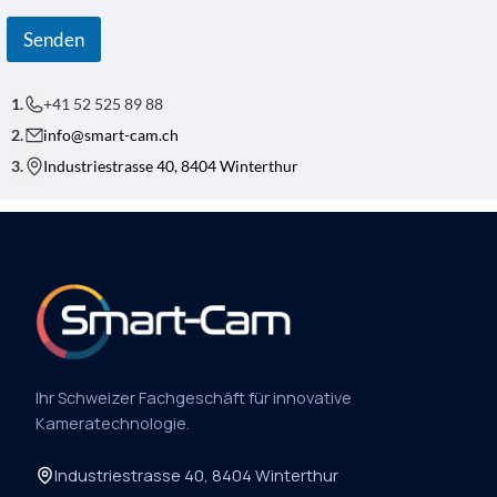
E
S
S
Senden
E
B
E
+41 52 525 89 88
T
R
info@smart-cam.ch
E
F
Industriestrasse 40, 8404 Winterthur
F
Ihr Schweizer Fachgeschäft für innovative
Kameratechnologie.
Industriestrasse 40, 8404 Winterthur