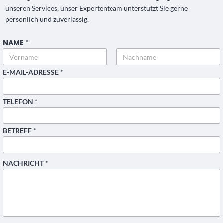
unseren Services, unser Expertenteam unterstützt Sie gerne
persönlich und zuverlässig.
NAME
*
Vorname
Nachname
N
E-MAIL-ADRESSE
*
A
C
H
TELEFON
*
R
I
C
H
BETREFF
*
T
E
-
M
NACHRICHT
*
A
I
L
-
A
D
R