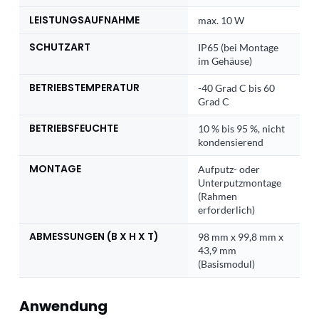
LEISTUNGSAUFNAHME
max. 10 W
SCHUTZART
IP65 (bei Montage
im Gehäuse)
BETRIEBSTEMPERATUR
-40 Grad C bis 60
Grad C
BETRIEBSFEUCHTE
10 % bis 95 %, nicht
kondensierend
MONTAGE
Aufputz- oder
Unterputzmontage
(Rahmen
erforderlich)
ABMESSUNGEN (B X H X T)
98 mm x 99,8 mm x
43,9 mm
(Basismodul)
Anwendung