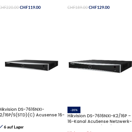
CHF
119.00
CHF
129.00
CHF
220.00
CHF
189.00
Weiterlesen
Weiterlesen
Hikvision DS-7616NXI-
-20%
I2/16P/S(STD)(C) Acusense 16-
Hikvision DS-7616NXI-K2/16P –
Kanal PoE NVR
16-Kanal AcuSense Netzwerk-
Videorekorder (NVR)
6 auf Lager