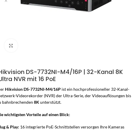
Zum Vergrössern klicken
Hikvision DS-7732NI-M4/16P | 32-Kanal 8K
Ultra NVR mit 16 PoE
er
Hikvision DS-7732NI-M4/16P
ist ein hochprofessioneller 32-Kanal-
etzwerk-Videorekorder (NVR) der Ultra-Serie, der Videoauflösungen bis
u bahnbrechenden
8K
unterstützt.
ie wichtigsten Vorteile auf einen Blick:
lug & Play:
16 integrierte PoE-Schnittstellen versorgen Ihre Kameras