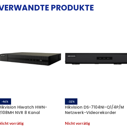
VERWANDTE PRODUKTE
-46%
-32%
Hikvision Hiwatch HWN-
Hikvision DS-7104NI-Q1/4P/M
2108MH NVR 8 Kanal
Netzwerk-Videorekorder
Nicht vorrätig
Nicht vorrätig