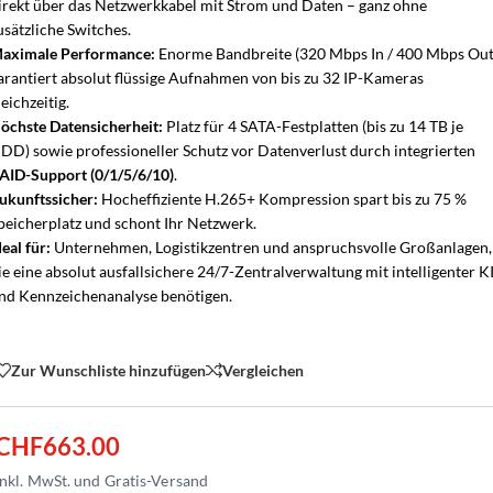
irekt über das Netzwerkkabel mit Strom und Daten – ganz ohne
usätzliche Switches.
aximale Performance:
Enorme Bandbreite (320 Mbps In / 400 Mbps Out
arantiert absolut flüssige Aufnahmen von bis zu 32 IP-Kameras
leichzeitig.
öchste Datensicherheit:
Platz für 4 SATA-Festplatten (bis zu 14 TB je
DD) sowie professioneller Schutz vor Datenverlust durch integrierten
AID-Support (0/1/5/6/10)
.
ukunftssicher:
Hocheffiziente H.265+ Kompression spart bis zu 75 %
peicherplatz und schont Ihr Netzwerk.
deal für:
Unternehmen, Logistikzentren und anspruchsvolle Großanlagen,
ie eine absolut ausfallsichere 24/7-Zentralverwaltung mit intelligenter KI
nd Kennzeichenanalyse benötigen.
Zur Wunschliste hinzufügen
Vergleichen
CHF
663.00