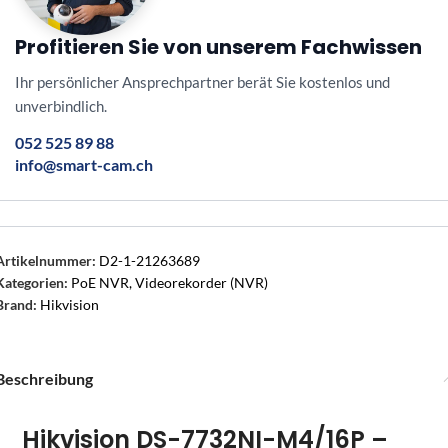
Profitieren Sie von unserem Fachwissen
Ihr persönlicher Ansprechpartner berät Sie kostenlos und
unverbindlich.
052 525 89 88
info@smart-cam.ch
Artikelnummer:
D2-1-21263689
Kategorien:
PoE NVR
,
Videorekorder (NVR)
Brand:
Hikvision
Beschreibung
Hikvision DS-7732NI-M4/16P –